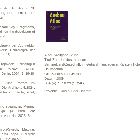
t der Architektur, VI.
tung der Form in der
ten
ised City. Fragments,
_ on the dissolution of
 - 75
agen der Architektur
Zweck. Grundlagen der
. 14-15
Autor: Wolfgang Brune
Titel: Zur Idee des Interieurs
Typologie. Grundlagen
Sammelband/Zeitschrift: in: Gehard Hausladen u. Karsten Tiche
itekt 6/2024, Zweck.
Haustechnik
, Berlin, 2024, S. 16-19
Ort: Basel/Boston/Berlin
Datum: 2009
. Elina Potratz im
Seite(n): S. 10-29 (S. 24f.)
Die Architekt 6/2024,
Projekte:
Haus auf der Hostert
tur XIII, Berlin, 2024,
rto spazio, in: Menna,
Olga (a cura di):
o, Venezia, 2023, 34 –
cola/Storch, Matthias
 città dopo il regime
, 2023, 80 S.