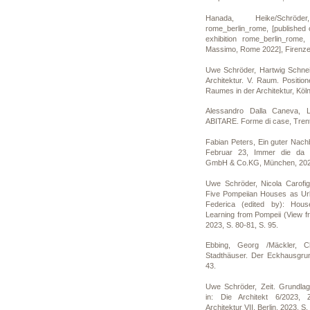
Hanada, Heike/Schrö
rome_berlin_rome, [published 
exhibition rome_berlin_rome
Massimo, Rome 2022], Firenze,
Uwe Schröder, Hartwig Schneid
Architektur. V. Raum. Positi
Raumes in der Architektur, Köln
Alessandro Dalla Caneva,
ABITARE. Forme di case, Trent
Fabian Peters, Ein guter Nachb
Februar 23, Immer die da 
GmbH & Co.KG, München, 2023
Uwe Schröder, Nicola Carofig
Five Pompeiian Houses as Urba
Federica (edited by): Hou
Learning from Pompeii (View f
2023, S. 80-81, S. 95.
Ebbing, Georg /Mäckler, Ch
Stadthäuser. Der Eckhausgrund
43.
Uwe Schröder, Zeit. Grundlage
in: Die Architekt 6/2023, 
Architektur VII, Berlin, 2023, S.