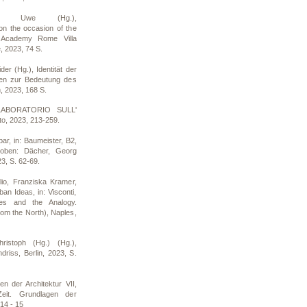
der, Uwe (Hg.),
on the occasion of the
, Academy Rome Villa
 2023, 74 S.
er (Hg.), Identität der
onen zur Bedeutung des
, 2023, 168 S.
 LABORATORIO SULL'
o, 2023, 213-259.
ar, in: Baumeister, B2,
oben: Dächer, Georg
, S. 62-69.
lio, Franziska Kramer,
n Ideas, in: Visconti,
ses and the Analogy.
rom the North), Naples,
ristoph (Hg.) (Hg.),
riss, Berlin, 2023, S.
n der Architektur VII,
Zeit. Grundlagen der
 14 - 15