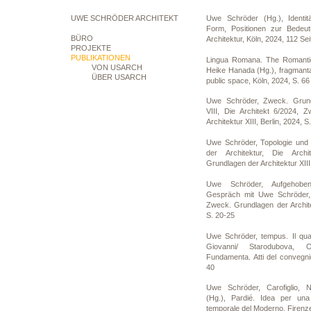
UWE SCHRÖDER ARCHITEKT
Uwe Schröder (Hg.), Identitä
Form, Positionen zur Bedeu
BÜRO
Architektur, Köln, 2024, 112 Sei
PROJEKTE
PUBLIKATIONEN
Lingua Romana. The Romantic
VON USARCH
Heike Hanada (Hg.), fragmantal
ÜBER USARCH
public space, Köln, 2024, S. 66
Uwe Schröder, Zweck. Grundl
VIII, Die Architekt 6/2024, 
Architektur XIII, Berlin, 2024, S
Uwe Schröder, Topologie und 
der Architektur, Die Arch
Grundlagen der Architektur XIII
Uwe Schröder, Aufgehoben
Gespräch mit Uwe Schröder, 
Zweck. Grundlagen der Architek
S. 20-25
Uwe Schröder, tempus. Il qua
Giovanni/ Starodubova, 
Fundamenta. Atti del convegni
40
Uwe Schröder, Carofiglio, Ni
(Hg.), Pardié. Idea per una
temporale del Moderno, Firenze