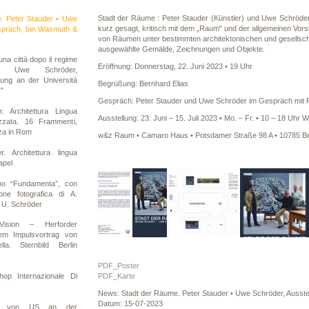
Stadt der Räume : Peter Stauder (Künstler) und Uwe Schröder (A
. Peter Stauder • Uwe
kurz gesagt, kritisch mit dem „Raum" und der allgemeinen Vors
spräch, bei Wasmuth &
von Räumen unter bestimmten architektonischen und gesellscha
ausgewählte Gemälde, Zeichnungen und Objekte.
na città dopo il regime
Eröffnung: Donnerstag, 22. Juni 2023 • 19 Uhr
o, Uwe Schröder,
lung an der Università
Begrüßung: Bernhard Elias
I"
Gespräch: Peter Stauder und Uwe Schröder im Gespräch mit R
 Architettura Lingua
Ausstellung: 23. Juni – 15. Juli 2023 • Mo. – Fr. • 10 – 18 Uh
zzata. 16 Frammenti,
za in Rom
w&z Raum • Camaro Haus • Potsdamer Straße 98 A • 10785 Ber
 Architettura lingua
apel
no “Fundamenta”, con
one fotografica di A.
n U. Schröder
ision – Herforder
nem Impulsvortrag von
a. Sternbild Berlin
PDF_Poster
op Internazionale Di
PDF_Karte
News: Stadt der Räume. Peter Stauder • Uwe Schröder, Ausste
Datum: 15-07-2023
rag von US an der