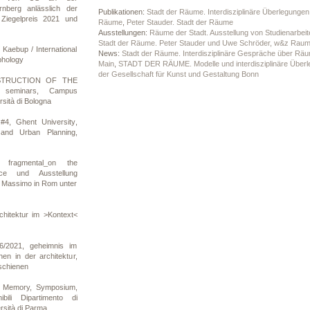
nberg anlässlich der
Publikationen:
Stadt der Räume. Interdisziplinäre Überlegunge
Ziegelpreis 2021 und
Räume
,
Peter Stauder. Stadt der Räume
Ausstellungen:
Räume der Stadt. Ausstellung von Studienarbe
Stadt der Räume. Peter Stauder und Uwe Schröder, w&z Raum
 Kaebup / International
News:
Stadt der Räume. Interdisziplinäre Gespräche über Rä
phology
Main
,
STADT DER RÄUME. Modelle und interdisziplinäre Überle
der Gesellschaft für Kunst und Gestaltung Bonn
NSTRUCTION OF THE
seminars, Campus
rsità di Bologna
#4, Ghent University,
 and Urban Planning,
fragmental_on the
ace und Ausstellung
a Massimo in Rom unter
chitektur im >Kontext<
6/2021, geheimnis im
en in der architektur,
rschienen
of Memory, Symposium,
ibili Dipartimento di
rsità di Parma