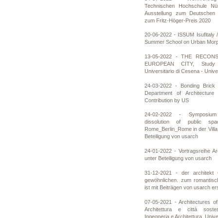
Technischen Hochschule Nür
Ausstellung zum Deutschen 
zum Fritz-Höger-Preis 2020
20-06-2022 - ISSUM Isufitaly /
Summer School on Urban Mor
13-05-2022 - THE RECO
EUROPEAN CITY, Study 
Universitario di Cesena - Unive
24-03-2022 - Bonding Brick 
Department of Architecture
Contribution by US
24-02-2022 - Symposium 
dissolution of public sp
Rome_Berlin_Rome in der Vill
Beteiligung von usarch
24-01-2022 - Vortragsreihe Ar
unter Beteiligung von usarch
31-12-2021 - der architekt 
gewöhnlichen. zum romantisch
ist mit Beiträgen von usarch e
07-05-2021 - Architectures 
Architettura e città sosten
Ingegneria e Architettura, Unive