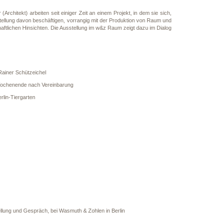
rchitekt) arbeiten seit einiger Zeit an einem Projekt, in dem sie sich,
tellung davon beschäftigen, vorrangig mit der Produktion von Raum und
ftlichen Hinsichten. Die Ausstellung im w&z Raum zeigt dazu im Dialog
ainer Schützeichel
r Wochenende nach Vereinbarung
lin-Tiergarten
llung und Gespräch, bei Wasmuth & Zohlen in Berlin