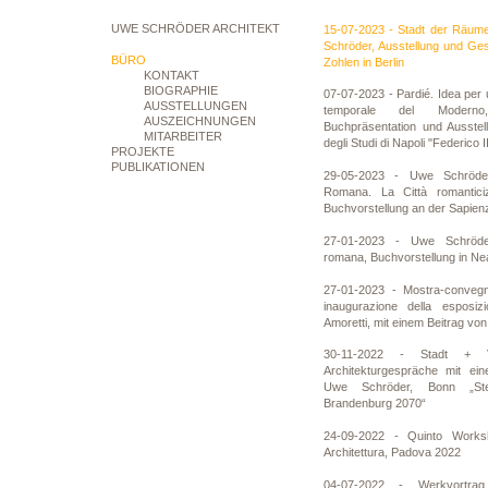
UWE SCHRÖDER ARCHITEKT
15-07-2023 - Stadt der Räume
Schröder, Ausstellung und Ge
BÜRO
Zohlen in Berlin
KONTAKT
BIOGRAPHIE
07-07-2023 - Pardié. Idea per u
AUSSTELLUNGEN
temporale del Modern
AUSZEICHNUNGEN
Buchpräsentation und Ausstel
MITARBEITER
degli Studi di Napoli "Federico I
PROJEKTE
PUBLIKATIONEN
29-05-2023 - Uwe Schröder.
Romana. La Città romantici
Buchvorstellung an der Sapien
27-01-2023 - Uwe Schröder.
romana, Buchvorstellung in Ne
27-01-2023 - Mostra-conveg
inaugurazione della esposizi
Amoretti, mit einem Beitrag vo
30-11-2022 - Stadt + V
Architekturgespräche mit ei
Uwe Schröder, Bonn „Stell
Brandenburg 2070“
24-09-2022 - Quinto Worksh
Architettura, Padova 2022
04-07-2022 - Werkvort