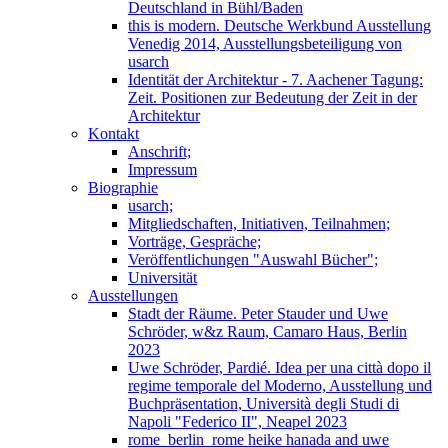
Deutschland in Bühl/Baden
this is modern. Deutsche Werkbund Ausstellung
Venedig 2014, Ausstellungsbeteiligung von
usarch
Identität der Architektur - 7. Aachener Tagung:
Zeit. Positionen zur Bedeutung der Zeit in der
Architektur
Kontakt
Anschrift;
Impressum
Biographie
usarch;
Mitgliedschaften, Initiativen, Teilnahmen;
Vorträge, Gespräche;
Veröffentlichungen "Auswahl Bücher";
Universität
Ausstellungen
Stadt der Räume. Peter Stauder und Uwe
Schröder, w&z Raum, Camaro Haus, Berlin
2023
Uwe Schröder, Pardié. Idea per una città dopo il
regime temporale del Moderno, Ausstellung und
Buchpräsentation, Università degli Studi di
Napoli "Federico II", Neapel 2023
rome_berlin_rome heike hanada and uwe