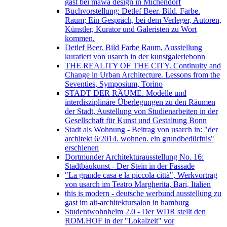
gast bei mawa design in Michendorf
Buchvorstellung: Detlef Beer. Bild. Farbe.
Raum; Ein Gespräch, bei dem Verleger, Autoren,
Künstler, Kurator und Galeristen zu Wort
kommen.
Detlef Beer. Bild Farbe Raum, Ausstellung
kuratiert von usarch in der kunstgaleriebonn
THE REALITY OF THE CITY. Continuity and
Change in Urban Architecture. Lessons from the
Seventies, Symposium, Torino
STADT DER RÄUME. Modelle und
interdisziplinäre Überlegungen zu den Räumen
der Stadt, Austellung von Studienarbeiten in der
Gesellschaft für Kunst und Gestaltung Bonn
Stadt als Wohnung - Beitrag von usarch in: "der
architekt 6/2014. wohnen. ein grundbedürfnis"
erschienen
Dortmunder Architekturausstellung No. 16:
Stadtbaukunst - Der Stein in der Fassade
"La grande casa e la piccola città", Werkvortrag
von usarch im Teatro Margherita, Bari, Italien
this is modern - deutsche werbund ausstellung zu
gast im ait-architektursalon in hamburg
Studentwohnheim 2.0 - Der WDR stellt den
ROM.HOF in der "Lokalzeit" vor