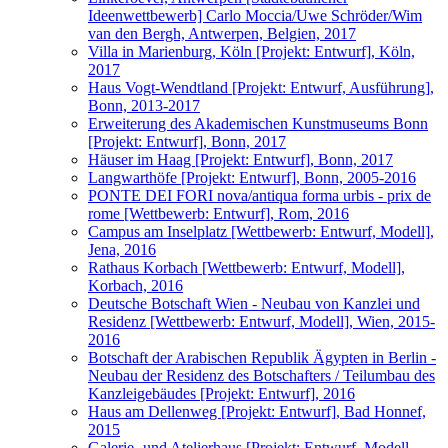
Ideenwettbewerb] Carlo Moccia/Uwe Schröder/Wim
van den Bergh, Antwerpen, Belgien, 2017
Villa in Marienburg, Köln [Projekt: Entwurf], Köln,
2017
Haus Vogt-Wendtland [Projekt: Entwurf, Ausführung],
Bonn, 2013-2017
Erweiterung des Akademischen Kunstmuseums Bonn
[Projekt: Entwurf], Bonn, 2017
Häuser im Haag [Projekt: Entwurf], Bonn, 2017
Langwarthöfe [Projekt: Entwurf], Bonn, 2005-2016
PONTE DEI FORI nova/antiqua forma urbis - prix de
rome [Wettbewerb: Entwurf], Rom, 2016
Campus am Inselplatz [Wettbewerb: Entwurf, Modell],
Jena, 2016
Rathaus Korbach [Wettbewerb: Entwurf, Modell],
Korbach, 2016
Deutsche Botschaft Wien - Neubau von Kanzlei und
Residenz [Wettbewerb: Entwurf, Modell], Wien, 2015-
2016
Botschaft der Arabischen Republik Ägypten in Berlin -
Neubau der Residenz des Botschafters / Teilumbau des
Kanzleigebäudes [Projekt: Entwurf], 2016
Haus am Dellenweg [Projekt: Entwurf], Bad Honnef,
2015
Galerie- und Atelierhaus [Projekt: Entwurf, Modell,