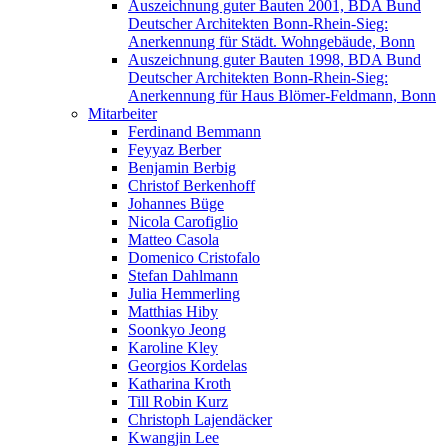
Auszeichnung guter Bauten 2001, BDA Bund
Deutscher Architekten Bonn-Rhein-Sieg:
Anerkennung für Städt. Wohngebäude, Bonn
Auszeichnung guter Bauten 1998, BDA Bund
Deutscher Architekten Bonn-Rhein-Sieg:
Anerkennung für Haus Blömer-Feldmann, Bonn
Mitarbeiter
Ferdinand Bemmann
Feyyaz Berber
Benjamin Berbig
Christof Berkenhoff
Johannes Büge
Nicola Carofiglio
Matteo Casola
Domenico Cristofalo
Stefan Dahlmann
Julia Hemmerling
Matthias Hiby
Soonkyo Jeong
Karoline Kley
Georgios Kordelas
Katharina Kroth
Till Robin Kurz
Christoph Lajendäcker
Kwangjin Lee