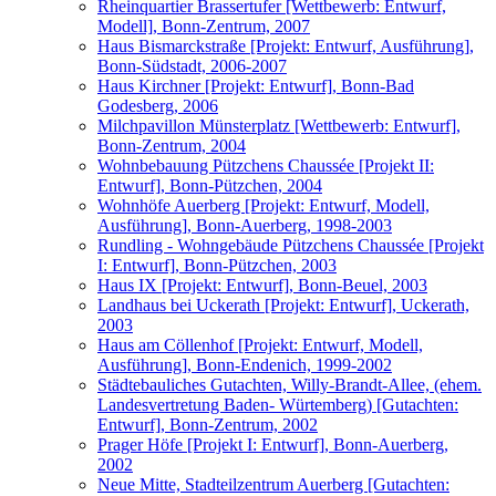
Rheinquartier Brassertufer [Wettbewerb: Entwurf,
Modell], Bonn-Zentrum, 2007
Haus Bismarckstraße [Projekt: Entwurf, Ausführung],
Bonn-Südstadt, 2006-2007
Haus Kirchner [Projekt: Entwurf], Bonn-Bad
Godesberg, 2006
Milchpavillon Münsterplatz [Wettbewerb: Entwurf],
Bonn-Zentrum, 2004
Wohnbebauung Pützchens Chaussée [Projekt II:
Entwurf], Bonn-Pützchen, 2004
Wohnhöfe Auerberg [Projekt: Entwurf, Modell,
Ausführung], Bonn-Auerberg, 1998-2003
Rundling - Wohngebäude Pützchens Chaussée [Projekt
I: Entwurf], Bonn-Pützchen, 2003
Haus IX [Projekt: Entwurf], Bonn-Beuel, 2003
Landhaus bei Uckerath [Projekt: Entwurf], Uckerath,
2003
Haus am Cöllenhof [Projekt: Entwurf, Modell,
Ausführung], Bonn-Endenich, 1999-2002
Städtebauliches Gutachten, Willy-Brandt-Allee, (ehem.
Landesvertretung Baden- Würtemberg) [Gutachten:
Entwurf], Bonn-Zentrum, 2002
Prager Höfe [Projekt I: Entwurf], Bonn-Auerberg,
2002
Neue Mitte, Stadteilzentrum Auerberg [Gutachten: