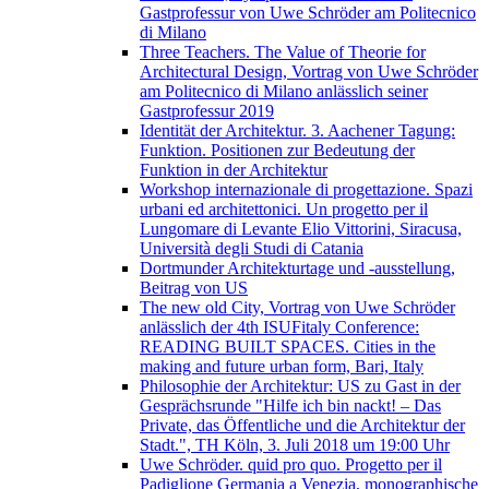
Gastprofessur von Uwe Schröder am Politecnico
di Milano
Three Teachers. The Value of Theorie for
Architectural Design, Vortrag von Uwe Schröder
am Politecnico di Milano anlässlich seiner
Gastprofessur 2019
Identität der Architektur. 3. Aachener Tagung:
Funktion. Positionen zur Bedeutung der
Funktion in der Architektur
Workshop internazionale di progettazione. Spazi
urbani ed architettonici. Un progetto per il
Lungomare di Levante Elio Vittorini, Siracusa,
Università degli Studi di Catania
Dortmunder Architekturtage und -ausstellung,
Beitrag von US
The new old City, Vortrag von Uwe Schröder
anlässlich der 4th ISUFitaly Conference:
READING BUILT SPACES. Cities in the
making and future urban form, Bari, Italy
Philosophie der Architektur: US zu Gast in der
Gesprächsrunde "Hilfe ich bin nackt! – Das
Private, das Öffentliche und die Architektur der
Stadt.", TH Köln, 3. Juli 2018 um 19:00 Uhr
Uwe Schröder. quid pro quo. Progetto per il
Padiglione Germania a Venezia, monographische