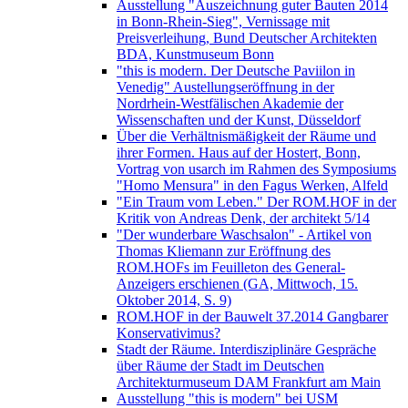
Ausstellung "Auszeichnung guter Bauten 2014
in Bonn-Rhein-Sieg", Vernissage mit
Preisverleihung, Bund Deutscher Architekten
BDA, Kunstmuseum Bonn
"this is modern. Der Deutsche Paviilon in
Venedig" Austellungseröffnung in der
Nordrhein-Westfälischen Akademie der
Wissenschaften und der Kunst, Düsseldorf
Über die Verhältnismäßigkeit der Räume und
ihrer Formen. Haus auf der Hostert, Bonn,
Vortrag von usarch im Rahmen des Symposiums
"Homo Mensura" in den Fagus Werken, Alfeld
"Ein Traum vom Leben." Der ROM.HOF in der
Kritik von Andreas Denk, der architekt 5/14
"Der wunderbare Waschsalon" - Artikel von
Thomas Kliemann zur Eröffnung des
ROM.HOFs im Feuilleton des General-
Anzeigers erschienen (GA, Mittwoch, 15.
Oktober 2014, S. 9)
ROM.HOF in der Bauwelt 37.2014 Gangbarer
Konservativimus?
Stadt der Räume. Interdisziplinäre Gespräche
über Räume der Stadt im Deutschen
Architekturmuseum DAM Frankfurt am Main
Ausstellung "this is modern" bei USM