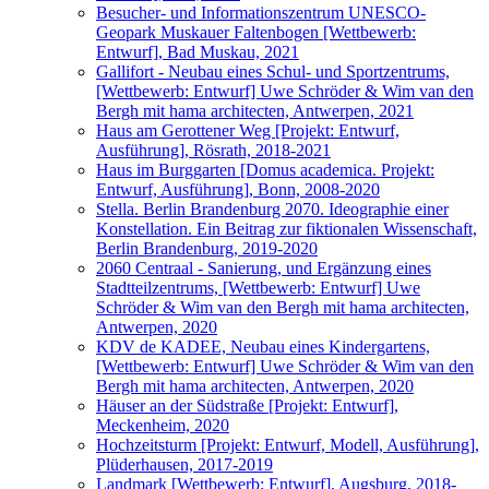
Besucher- und Informationszentrum UNESCO-
Geopark Muskauer Faltenbogen [Wettbewerb:
Entwurf], Bad Muskau, 2021
Gallifort - Neubau eines Schul- und Sportzentrums,
[Wettbewerb: Entwurf] Uwe Schröder & Wim van den
Bergh mit hama architecten, Antwerpen, 2021
Haus am Gerottener Weg [Projekt: Entwurf,
Ausführung], Rösrath, 2018-2021
Haus im Burggarten [Domus academica. Projekt:
Entwurf, Ausführung], Bonn, 2008-2020
Stella. Berlin Brandenburg 2070. Ideographie einer
Konstellation. Ein Beitrag zur fiktionalen Wissenschaft,
Berlin Brandenburg, 2019-2020
2060 Centraal - Sanierung, und Ergänzung eines
Stadtteilzentrums, [Wettbewerb: Entwurf] Uwe
Schröder & Wim van den Bergh mit hama architecten,
Antwerpen, 2020
KDV de KADEE, Neubau eines Kindergartens,
[Wettbewerb: Entwurf] Uwe Schröder & Wim van den
Bergh mit hama architecten, Antwerpen, 2020
Häuser an der Südstraße [Projekt: Entwurf],
Meckenheim, 2020
Hochzeitsturm [Projekt: Entwurf, Modell, Ausführung],
Plüderhausen, 2017-2019
Landmark [Wettbewerb: Entwurf], Augsburg, 2018-