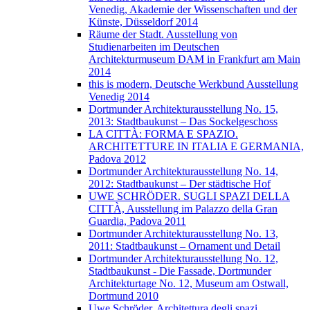
Venedig, Akademie der Wissenschaften und der
Künste, Düsseldorf 2014
Räume der Stadt. Ausstellung von
Studienarbeiten im Deutschen
Architekturmuseum DAM in Frankfurt am Main
2014
this is modern, Deutsche Werkbund Ausstellung
Venedig 2014
Dortmunder Architekturausstellung No. 15,
2013: Stadtbaukunst – Das Sockelgeschoss
LA CITTÀ: FORMA E SPAZIO.
ARCHITETTURE IN ITALIA E GERMANIA,
Padova 2012
Dortmunder Architekturausstellung No. 14,
2012: Stadtbaukunst – Der städtische Hof
UWE SCHRÖDER. SUGLI SPAZI DELLA
CITTÀ, Ausstellung im Palazzo della Gran
Guardia, Padova 2011
Dortmunder Architekturausstellung No. 13,
2011: Stadtbaukunst – Ornament und Detail
Dortmunder Architekturausstellung No. 12,
Stadtbaukunst - Die Fassade, Dortmunder
Architekturtage No. 12, Museum am Ostwall,
Dortmund 2010
Uwe Schröder. Architettura degli spazi.