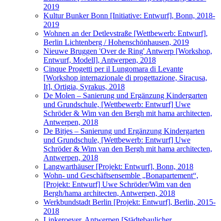
2019
Kultur Bunker Bonn [Initiative: Entwurf], Bonn, 2018-
2019
Wohnen an der Detlevstraße [Wettbewerb: Entwurf],
Berlin Lichtenberg / Hohenschönhausen, 2019
Nieuwe Bruggen 'Over de Ring' Antwerp [Workshop,
Entwurf, Modell], Antwerpen, 2018
Cinque Progetti per il Lungomara di Levante
[Workshop internazionale di progettazione, Siracusa,
It], Ortigia, Syrakus, 2018
De Molen – Sanierung und Ergänzung Kindergarten
und Grundschule, [Wettbewerb: Entwurf] Uwe
Schröder & Wim van den Bergh mit hama architecten,
Antwerpen, 2018
De Bitjes – Sanierung und Ergänzung Kindergarten
und Grundschule, [Wettbewerb: Entwurf] Uwe
Schröder & Wim van den Bergh mit hama architecten,
Antwerpen, 2018
Langwarthäuser [Projekt: Entwurf], Bonn, 2018
Wohn- und Geschäftsensemble „Bonapartement“,
[Projekt: Entwurf] Uwe Schröder/Wim van den
Bergh/hama architecten, Antwerpen, 2018
Werkbundstadt Berlin [Projekt: Entwurf], Berlin, 2015-
2018
Linkeroever, Antwerpen [Städtebaulicher