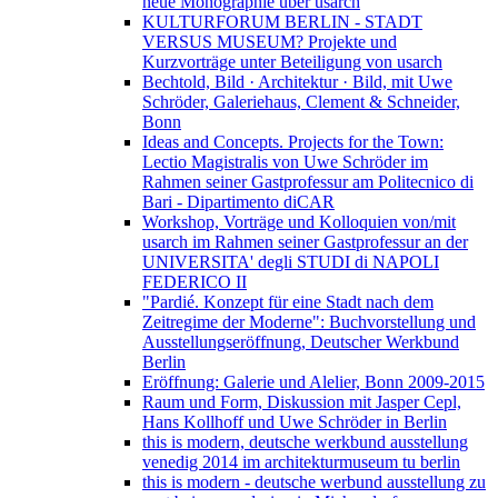
neue Monographie über usarch
KULTURFORUM BERLIN - STADT
VERSUS MUSEUM? Projekte und
Kurzvorträge unter Beteiligung von usarch
Bechtold, Bild · Architektur · Bild, mit Uwe
Schröder, Galeriehaus, Clement & Schneider,
Bonn
Ideas and Concepts. Projects for the Town:
Lectio Magistralis von Uwe Schröder im
Rahmen seiner Gastprofessur am Politecnico di
Bari - Dipartimento diCAR
Workshop, Vorträge und Kolloquien von/mit
usarch im Rahmen seiner Gastprofessur an der
UNIVERSITA' degli STUDI di NAPOLI
FEDERICO II
"Pardié. Konzept für eine Stadt nach dem
Zeitregime der Moderne": Buchvorstellung und
Ausstellungseröffnung, Deutscher Werkbund
Berlin
Eröffnung: Galerie und Alelier, Bonn 2009-2015
Raum und Form, Diskussion mit Jasper Cepl,
Hans Kollhoff und Uwe Schröder in Berlin
this is modern, deutsche werkbund ausstellung
venedig 2014 im architekturmuseum tu berlin
this is modern - deutsche werbund ausstellung zu