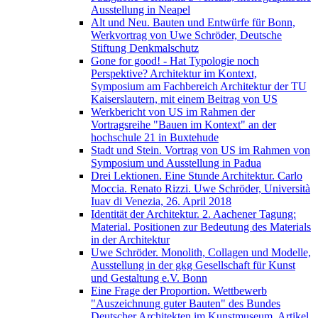
Ausstellung in Neapel
Alt und Neu. Bauten und Entwürfe für Bonn,
Werkvortrag von Uwe Schröder, Deutsche
Stiftung Denkmalschutz
Gone for good! - Hat Typologie noch
Perspektive? Architektur im Kontext,
Symposium am Fachbereich Architektur der TU
Kaiserslautern, mit einem Beitrag von US
Werkbericht von US im Rahmen der
Vortragsreihe "Bauen im Kontext" an der
hochschule 21 in Buxtehude
Stadt und Stein. Vortrag von US im Rahmen von
Symposium und Ausstellung in Padua
Drei Lektionen. Eine Stunde Architektur. Carlo
Moccia. Renato Rizzi. Uwe Schröder, Università
Iuav di Venezia, 26. April 2018
Identität der Architektur. 2. Aachener Tagung:
Material. Positionen zur Bedeutung des Materials
in der Architektur
Uwe Schröder. Monolith, Collagen und Modelle,
Ausstellung in der gkg Gesellschaft für Kunst
und Gestaltung e.V. Bonn
Eine Frage der Proportion. Wettbewerb
"Auszeichnung guter Bauten" des Bundes
Deutscher Architekten im Kunstmuseum, Artikel