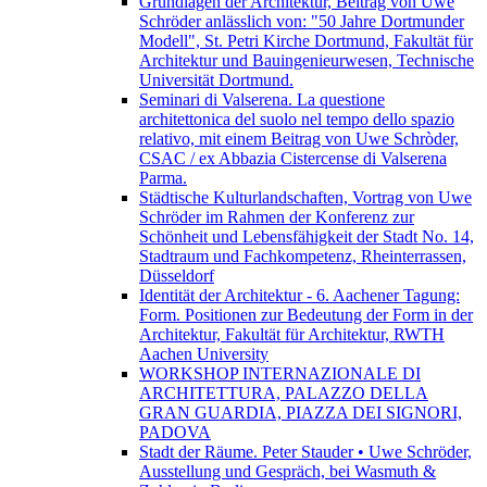
Grundlagen der Architektur, Beitrag von Uwe
Schröder anlässlich von: "50 Jahre Dortmunder
Modell", St. Petri Kirche Dortmund, Fakultät für
Architektur und Bauingenieurwesen, Technische
Universität Dortmund.
Seminari di Valserena. La questione
architettonica del suolo nel tempo dello spazio
relativo, mit einem Beitrag von Uwe Schròder,
CSAC / ex Abbazia Cistercense di Valserena
Parma.
Städtische Kulturlandschaften, Vortrag von Uwe
Schröder im Rahmen der Konferenz zur
Schönheit und Lebensfähigkeit der Stadt No. 14,
Stadtraum und Fachkompetenz, Rheinterrassen,
Düsseldorf
Identität der Architektur - 6. Aachener Tagung:
Form. Positionen zur Bedeutung der Form in der
Architektur, Fakultät für Architektur, RWTH
Aachen University
WORKSHOP INTERNAZIONALE DI
ARCHITETTURA, PALAZZO DELLA
GRAN GUARDIA, PIAZZA DEI SIGNORI,
PADOVA
Stadt der Räume. Peter Stauder • Uwe Schröder,
Ausstellung und Gespräch, bei Wasmuth &