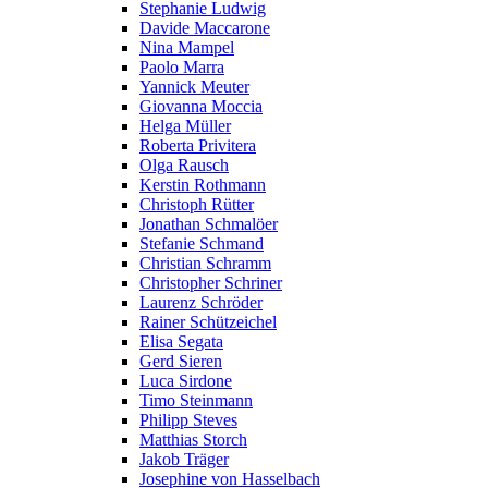
Stephanie Ludwig
Davide Maccarone
Nina Mampel
Paolo Marra
Yannick Meuter
Giovanna Moccia
Helga Müller
Roberta Privitera
Olga Rausch
Kerstin Rothmann
Christoph Rütter
Jonathan Schmalöer
Stefanie Schmand
Christian Schramm
Christopher Schriner
Laurenz Schröder
Rainer Schützeichel
Elisa Segata
Gerd Sieren
Luca Sirdone
Timo Steinmann
Philipp Steves
Matthias Storch
Jakob Träger
Josephine von Hasselbach