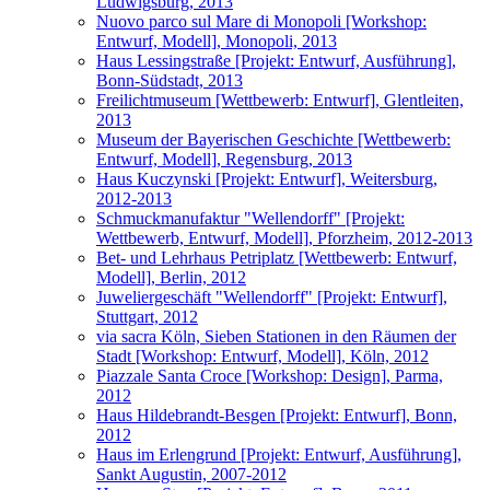
Ludwigsburg, 2013
Nuovo parco sul Mare di Monopoli [Workshop:
Entwurf, Modell], Monopoli, 2013
Haus Lessingstraße [Projekt: Entwurf, Ausführung],
Bonn-Südstadt, 2013
Freilichtmuseum [Wettbewerb: Entwurf], Glentleiten,
2013
Museum der Bayerischen Geschichte [Wettbewerb:
Entwurf, Modell], Regensburg, 2013
Haus Kuczynski [Projekt: Entwurf], Weitersburg,
2012-2013
Schmuckmanufaktur "Wellendorff" [Projekt:
Wettbewerb, Entwurf, Modell], Pforzheim, 2012-2013
Bet- und Lehrhaus Petriplatz [Wettbewerb: Entwurf,
Modell], Berlin, 2012
Juweliergeschäft "Wellendorff" [Projekt: Entwurf],
Stuttgart, 2012
via sacra Köln, Sieben Stationen in den Räumen der
Stadt [Workshop: Entwurf, Modell], Köln, 2012
Piazzale Santa Croce [Workshop: Design], Parma,
2012
Haus Hildebrandt-Besgen [Projekt: Entwurf], Bonn,
2012
Haus im Erlengrund [Projekt: Entwurf, Ausführung],
Sankt Augustin, 2007-2012