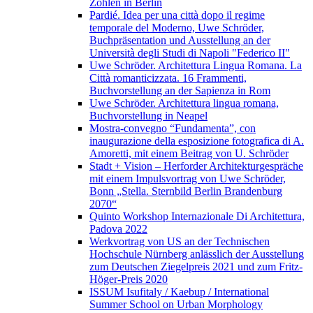
Zohlen in Berlin
Pardié. Idea per una città dopo il regime
temporale del Moderno, Uwe Schröder,
Buchpräsentation und Ausstellung an der
Università degli Studi di Napoli "Federico II"
Uwe Schröder. Architettura Lingua Romana. La
Città romanticizzata. 16 Frammenti,
Buchvorstellung an der Sapienza in Rom
Uwe Schröder. Architettura lingua romana,
Buchvorstellung in Neapel
Mostra-convegno “Fundamenta”, con
inaugurazione della esposizione fotografica di A.
Amoretti, mit einem Beitrag von U. Schröder
Stadt + Vision – Herforder Architekturgespräche
mit einem Impulsvortrag von Uwe Schröder,
Bonn „Stella. Sternbild Berlin Brandenburg
2070“
Quinto Workshop Internazionale Di Architettura,
Padova 2022
Werkvortrag von US an der Technischen
Hochschule Nürnberg anlässlich der Ausstellung
zum Deutschen Ziegelpreis 2021 und zum Fritz-
Höger-Preis 2020
ISSUM Isufitaly / Kaebup / International
Summer School on Urban Morphology