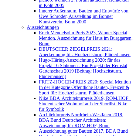
in Köln 2005
Innerer Außenraum, Bauten und Entwürfe von
Uwe Schröder, Ausstellung im Bonner
Kunstverein, Bonn 2000
Auszeichnungen
Erich Mendelsohn Preis 2023, Winner Special
Mention, Auszeichnung für Haus im Burggarten,
Bonn
DEUTSCHER ZIEGELPREIS 2021:
Anerkennung für: Hochzeitsturm, Plüderhausen
Hugo-Häring-Auszeichnung 2020: für das
Projekt 16 Stationen - Ein Projekt der Remstal
Gartenschau 2019 [Beitrag: Hochzeitsturm,
Plüderhausen]
FRITZ-HÖGER-PREIS 2020: Special Mention
In der Kategorie Öffentliche Bauten, Freizeit &
Sport für: Hochzeitsturm, Plüderhausen
Nike BDA-Architekturpreis 2019, ROM.HOF -
Studentischer Wohnhof auf der Shortlist: Nike
für Symbolik
Architekturpreis Nordrhein-Westfalen 2018,
BDA Bund Deutscher Architekten:
Auszeichnung für ROM.HOF, Bonn
Auszeichnung guter Bauten 2017, BDA Bund