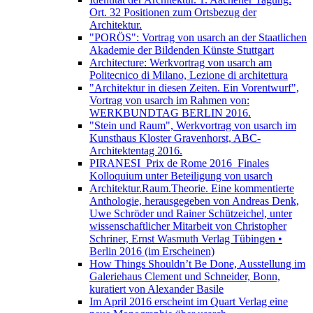
Ort. 32 Positionen zum Ortsbezug der
Architektur.
"PORÖS": Vortrag von usarch an der Staatlichen
Akademie der Bildenden Künste Stuttgart
Architecture: Werkvortrag von usarch am
Politecnico di Milano, Lezione di architettura
"Architektur in diesen Zeiten. Ein Vorentwurf",
Vortrag von usarch im Rahmen von:
WERKBUNDTAG BERLIN 2016.
"Stein und Raum", Werkvortrag von usarch im
Kunsthaus Kloster Gravenhorst, ABC-
Architektentag 2016.
PIRANESI_Prix de Rome 2016_Finales
Kolloquium unter Beteiligung von usarch
Architektur.Raum.Theorie. Eine kommentierte
Anthologie, herausgegeben von Andreas Denk,
Uwe Schröder und Rainer Schützeichel, unter
wissenschaftlicher Mitarbeit von Christopher
Schriner, Ernst Wasmuth Verlag Tübingen •
Berlin 2016 (im Erscheinen)
How Things Shouldn’t Be Done, Ausstellung im
Galeriehaus Clement und Schneider, Bonn,
kuratiert von Alexander Basile
Im April 2016 erscheint im Quart Verlag eine