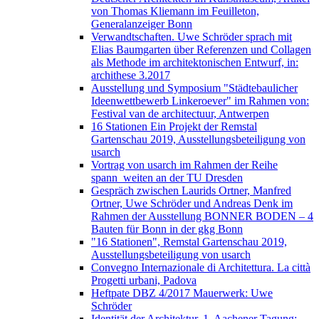
von Thomas Kliemann im Feuilleton,
Generalanzeiger Bonn
Verwandtschaften. Uwe Schröder sprach mit
Elias Baumgarten über Referenzen und Collagen
als Methode im architektonischen Entwurf, in:
archithese 3.2017
Ausstellung und Symposium "Städtebaulicher
Ideenwettbewerb Linkeroever" im Rahmen von:
Festival van de architectuur, Antwerpen
16 Stationen Ein Projekt der Remstal
Gartenschau 2019, Ausstellungsbeteiligung von
usarch
Vortrag von usarch im Rahmen der Reihe
spann_weiten an der TU Dresden
Gespräch zwischen Laurids Ortner, Manfred
Ortner, Uwe Schröder und Andreas Denk im
Rahmen der Ausstellung BONNER BODEN – 4
Bauten für Bonn in der gkg Bonn
"16 Stationen", Remstal Gartenschau 2019,
Ausstellungsbeteiligung von usarch
Convegno Internazionale di Architettura. La città
Progetti urbani, Padova
Heftpate DBZ 4/2017 Mauerwerk: Uwe
Schröder
Identität der Architektur. 1. Aachener Tagung: