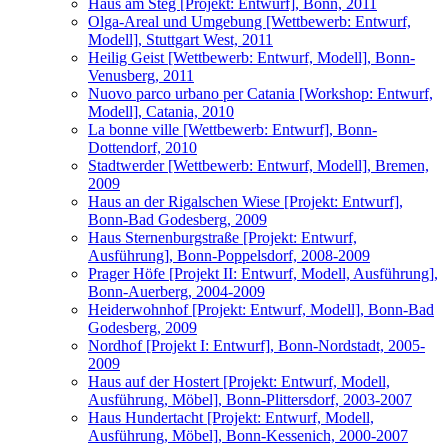
Haus am Steg [Projekt: Entwurf], Bonn, 2011
Olga-Areal und Umgebung [Wettbewerb: Entwurf,
Modell], Stuttgart West, 2011
Heilig Geist [Wettbewerb: Entwurf, Modell], Bonn-
Venusberg, 2011
Nuovo parco urbano per Catania [Workshop: Entwurf,
Modell], Catania, 2010
La bonne ville [Wettbewerb: Entwurf], Bonn-
Dottendorf, 2010
Stadtwerder [Wettbewerb: Entwurf, Modell], Bremen,
2009
Haus an der Rigalschen Wiese [Projekt: Entwurf],
Bonn-Bad Godesberg, 2009
Haus Sternenburgstraße [Projekt: Entwurf,
Ausführung], Bonn-Poppelsdorf, 2008-2009
Prager Höfe [Projekt II: Entwurf, Modell, Ausführung],
Bonn-Auerberg, 2004-2009
Heiderwohnhof [Projekt: Entwurf, Modell], Bonn-Bad
Godesberg, 2009
Nordhof [Projekt I: Entwurf], Bonn-Nordstadt, 2005-
2009
Haus auf der Hostert [Projekt: Entwurf, Modell,
Ausführung, Möbel], Bonn-Plittersdorf, 2003-2007
Haus Hundertacht [Projekt: Entwurf, Modell,
Ausführung, Möbel], Bonn-Kessenich, 2000-2007