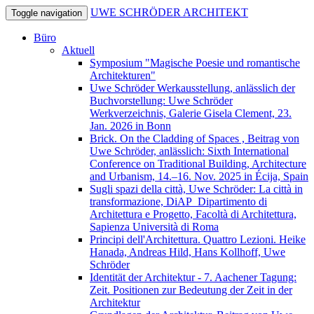
UWE SCHRÖDER ARCHITEKT
Toggle navigation
Büro
Aktuell
Symposium "Magische Poesie und romantische
Architekturen"
Uwe Schröder Werkausstellung, anlässlich der
Buchvorstellung: Uwe Schröder
Werkverzeichnis, Galerie Gisela Clement, 23.
Jan. 2026 in Bonn
Brick. On the Cladding of Spaces , Beitrag von
Uwe Schröder, anlässlich: Sixth International
Conference on Traditional Building, Architecture
and Urbanism, 14.–16. Nov. 2025 in Écija, Spain
Sugli spazi della città, Uwe Schröder: La città in
transformazione, DiAP_Dipartimento di
Architettura e Progetto, Facoltà di Architettura,
Sapienza Università di Roma
Principi dell'Architettura. Quattro Lezioni. Heike
Hanada, Andreas Hild, Hans Kollhoff, Uwe
Schröder
Identität der Architektur - 7. Aachener Tagung:
Zeit. Positionen zur Bedeutung der Zeit in der
Architektur