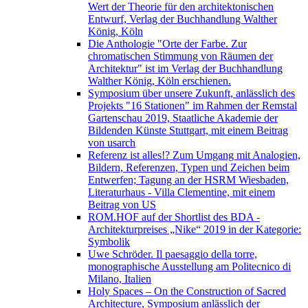
Wert der Theorie für den architektonischen
Entwurf, Verlag der Buchhandlung Walther
König, Köln
Die Anthologie "Orte der Farbe. Zur
chromatischen Stimmung von Räumen der
Architektur" ist im Verlag der Buchhandlung
Walther König, Köln erschienen.
Symposium über unsere Zukunft, anlässlich des
Projekts "16 Stationen" im Rahmen der Remstal
Gartenschau 2019, Staatliche Akademie der
Bildenden Künste Stuttgart, mit einem Beitrag
von usarch
Referenz ist alles!? Zum Umgang mit Analogien,
Bildern, Referenzen, Typen und Zeichen beim
Entwerfen; Tagung an der HSRM Wiesbaden,
Literaturhaus - Villa Clementine, mit einem
Beitrag von US
ROM.HOF auf der Shortlist des BDA -
Architekturpreises „Nike“ 2019 in der Kategorie:
Symbolik
Uwe Schröder. Il paesaggio della torre,
monographische Ausstellung am Politecnico di
Milano, Italien
Holy Spaces – On the Construction of Sacred
Architecture, Symposium anlässlich der