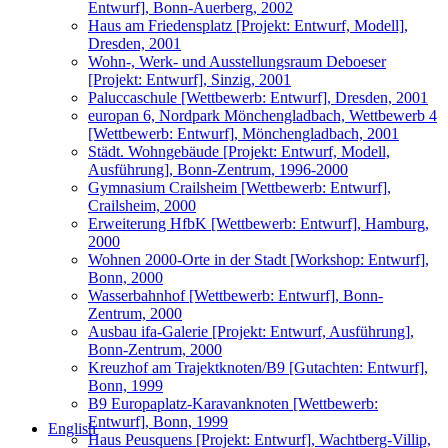
Entwurf], Bonn-Auerberg, 2002
Haus am Friedensplatz [Projekt: Entwurf, Modell],
Dresden, 2001
Wohn-, Werk- und Ausstellungsraum Deboeser
[Projekt: Entwurf], Sinzig, 2001
Paluccaschule [Wettbewerb: Entwurf], Dresden, 2001
europan 6, Nordpark Mönchengladbach, Wettbewerb 4
[Wettbewerb: Entwurf], Mönchengladbach, 2001
Städt. Wohngebäude [Projekt: Entwurf, Modell,
Ausführung], Bonn-Zentrum, 1996-2000
Gymnasium Crailsheim [Wettbewerb: Entwurf],
Crailsheim, 2000
Erweiterung HfbK [Wettbewerb: Entwurf], Hamburg,
2000
Wohnen 2000-Orte in der Stadt [Workshop: Entwurf],
Bonn, 2000
Wasserbahnhof [Wettbewerb: Entwurf], Bonn-
Zentrum, 2000
Ausbau ifa-Galerie [Projekt: Entwurf, Ausführung],
Bonn-Zentrum, 2000
Kreuzhof am Trajektknoten/B9 [Gutachten: Entwurf],
Bonn, 1999
B9 Europaplatz-Karavanknoten [Wettbewerb:
Entwurf], Bonn, 1999
English
Haus Peusquens [Projekt: Entwurf], Wachtberg-Villip,