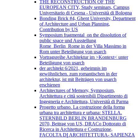
THE RECONSTRUCTION OF THE
EUROPEAN CITY, Study seminars, Campus
Universitario di Cesena - Università di Bologna
Bonding Brick #4, Ghent University, Department
of Architecture and Urban Planning,
Contribution by US
Symposium fragmental_on the dissolution of
public space und Ausstellung
Rome_Berlin_Rome in der Villa Massimo in
Rom unter Beteiligung von usarch
Vortragsreihe Architektur im >Kontext< unter
Beteiligung von usarch
der architekt 6/2021, geheimnis im
gewöhnlichen. zum romantischen in der
architektur, ist mit Beiträgen von usarch
erschienen
Architectures of Memory, Symposium,
Architettura e città sostenibili Dipartimento di
Ingegneria e Architettura, Università di Parma
Progetto urbano. La costruzione della forma
urbana tra architettura e urbana: STELLA.
STERNBILD BERLIN BRANDENBURG
2070, Beitrag von US, DRACo Dottorato di
Ricerca in Architettura e Costruzione,
FACOLTA DI ARCHITETTURA- SAPIENZA