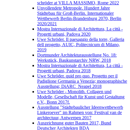
schröder at VILLA MASSIMO, Rome 2022
Unvollendete Metropole. Hundert Jahre
Städtebau für Groß-Berlin. Internationaler
Wettbewerb Berlin-Brandenburg 2070, Berlin
2020/2021
Mostra Internazionale di Architettura, La città -
Progetti urbani, Padova 2020
Uwe Schröder. Il paesaggio della torre, Galleria
dell progetto, AUIC, Politecnicum di Milano,
2019
Dortmunder Architekturausstellung No. 18:
Werkstück, Baukunstarchiv NRW, 2018
Mostra Internazionale di Architettura, La città -
Progetti urbani, Padova 2018
Uwe Schröder. quid pro quo. Progetto per il
Padiglione Germania a Venezia; monographische
Ausstellung; DiARC_Neapel 2018
Uwe Schröder - Monolith. Collagen und
Modelle, Gesellschaft für Kunst und Gestaltung
e.V., Bonn 2017f.
Ausstellung "Städtebaulicher Ideenwettbewerb
Linkeroever" im Rahmen von: Festival van de
architectuur, Antwerpen 2017
Auszeichnung guter Bauten 2017, Bund
Deutscher Architekten BDA