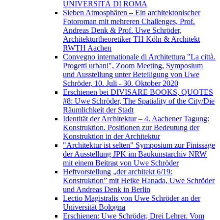
UNIVERSITÀ DI ROMA
Sieben Atmosphären – Ein architektonischer
Fotoroman mit mehreren Challenges, Prof.
Andreas Denk & Prof. Uwe Schröder,
Architekturtheoretiker TH Köln & Architekt
RWTH Aachen
Convegno internationale di Architettura "La città.
Progetti urbani", Zoom Meeting, Symposium
und Ausstellung unter Beteiligung von Uwe
Schröder, 10. Juli - 30. Oktober 2020
Erschienen bei DIVISARE BOOKS, QUOTES
#8: Uwe Schröder, The Spatiality of the City/Die
Räumlichkeit der Stadt
Identität der Architektur – 4. Aachener Tagung:
Konstruktion. Positionen zur Bedeutung der
Konstruktion in der Architektur
"Architektur ist selten" Symposium zur Finissage
der Ausstellung JPK im Baukunstarchiv NRW
mit einem Beitrag von Uwe Schröder
Heftvorstellung „der architekt 6/19:
Konstruktion” mit Heike Hanada, Uwe Schröder
und Andreas Denk in Berlin
Lectio Magistralis von Uwe Schröder an der
Universität Bologna
Erschienen: Uwe Schröder, Drei Lehrer. Vom