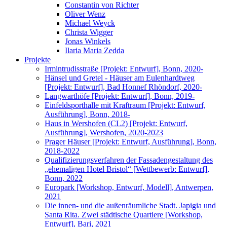
Constantin von Richter
Oliver Wenz
Michael Weyck
Christa Wigger
Jonas Winkels
Ilaria Maria Zedda
Projekte
Irmintrudisstraße [Projekt: Entwurf], Bonn, 2020-
Hänsel und Gretel - Häuser am Eulenhardtweg
[Projekt: Entwurf], Bad Honnef Rhöndorf, 2020-
Langwarthöfe [Projekt: Entwurf], Bonn, 2019-
Einfeldsporthalle mit Kraftraum [Projekt: Entwurf,
Ausführung], Bonn, 2018-
Haus in Wershofen (CL2) [Projekt: Entwurf,
Ausführung], Wershofen, 2020-2023
Prager Häuser [Projekt: Entwurf, Ausführung], Bonn,
2018-2022
Qualifizierungsverfahren der Fassadengestaltung des
„ehemaligen Hotel Bristol“ [Wettbewerb: Entwurf],
Bonn, 2022
Europark [Workshop, Entwurf, Modell], Antwerpen,
2021
Die innen- und die außenräumliche Stadt. Japigia und
Santa Rita. Zwei städtische Quartiere [Workshop,
Entwurf], Bari, 2021