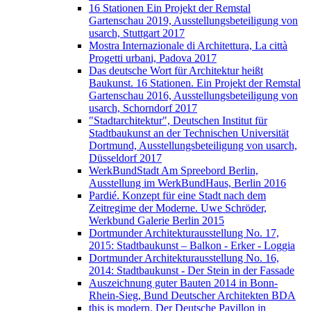
16 Stationen Ein Projekt der Remstal
Gartenschau 2019, Ausstellungsbeteiligung von
usarch, Stuttgart 2017
Mostra Internazionale di Architettura, La città
Progetti urbani, Padova 2017
Das deutsche Wort für Architektur heißt
Baukunst. 16 Stationen. Ein Projekt der Remstal
Gartenschau 2016, Ausstellungsbeteiligung von
usarch, Schorndorf 2017
"Stadtarchitektur", Deutschen Institut für
Stadtbaukunst an der Technischen Universität
Dortmund, Ausstellungsbeteiligung von usarch,
Düsseldorf 2017
WerkBundStadt Am Spreebord Berlin,
Ausstellung im WerkBundHaus, Berlin 2016
Pardié. Konzept für eine Stadt nach dem
Zeitregime der Moderne. Uwe Schröder,
Werkbund Galerie Berlin 2015
Dortmunder Architekturausstellung No. 17,
2015: Stadtbaukunst – Balkon - Erker - Loggia
Dortmunder Architekturausstellung No. 16,
2014: Stadtbaukunst - Der Stein in der Fassade
Auszeichnung guter Bauten 2014 in Bonn-
Rhein-Sieg, Bund Deutscher Architekten BDA
this is modern. Der Deutsche Pavillon in