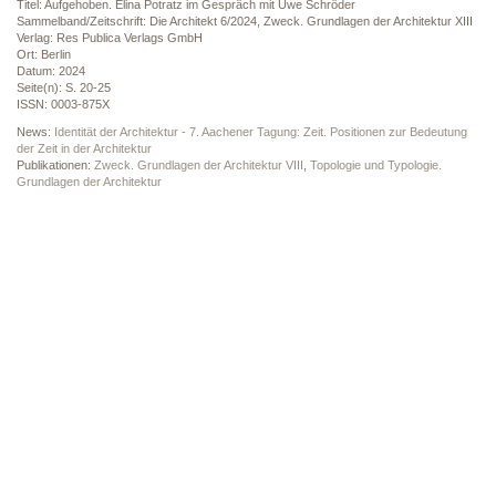
Titel: Aufgehoben. Elina Potratz im Gespräch mit Uwe Schröder
Sammelband/Zeitschrift: Die Architekt 6/2024, Zweck. Grundlagen der Architektur XIII
Verlag: Res Publica Verlags GmbH
Ort: Berlin
Datum: 2024
Seite(n): S. 20-25
ISSN: 0003-875X
News:
Identität der Architektur - 7. Aachener Tagung: Zeit. Positionen zur Bedeutung
der Zeit in der Architektur
Publikationen:
Zweck. Grundlagen der Architektur VIII
,
Topologie und Typologie.
Grundlagen der Architektur