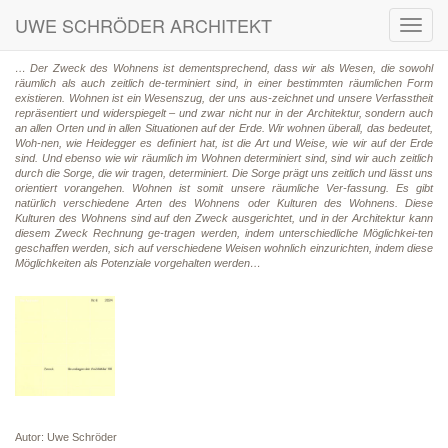
UWE SCHRÖDER ARCHITEKT
Toggl
navig
… Der Zweck des Wohnens ist dementsprechend, dass wir als Wesen, die sowohl
räumlich als auch zeitlich de-terminiert sind, in einer bestimmten räumlichen Form
existieren. Wohnen ist ein Wesenszug, der uns aus-zeichnet und unsere Verfasstheit
repräsentiert und widerspiegelt – und zwar nicht nur in der Architektur, sondern auch
an allen Orten und in allen Situationen auf der Erde. Wir wohnen überall, das bedeutet,
Woh-nen, wie Heidegger es deﬁniert hat, ist die Art und Weise, wie wir auf der Erde
sind. Und ebenso wie wir räumlich im Wohnen determiniert sind, sind wir auch zeitlich
durch die Sorge, die wir tragen, determiniert. Die Sorge prägt uns zeitlich und lässt uns
orientiert vorangehen. Wohnen ist somit unsere räumliche Ver-fassung. Es gibt
natürlich verschiedene Arten des Wohnens oder Kulturen des Wohnens. Diese
Kulturen des Wohnens sind auf den Zweck ausgerichtet, und in der Architektur kann
diesem Zweck Rechnung ge-tragen werden, indem unterschiedliche Möglichkei-ten
geschaffen werden, sich auf verschiedene Weisen wohnlich einzurichten, indem diese
Möglichkeiten als Potenziale vorgehalten werden…
Autor: Uwe Schröder