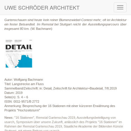
UWE SCHRÖDER ARCHITEKT
Toggl
navig
Gartenschauen sind heute kein reiner Blumenzwiebel-Contest mehr; oft ist Architektur
ein fester Betsandteil. Im Remstal bei Stuttgart reicht der Ausstellungsparcours über
insgesamt 80 km.
(W. Bachmann)
Autor: Wolfgang Bachmann
Titel: Langstrecke am Fluss
Sammelband/Zeitschrift: in: Detail, Zeitschrift für Architektur+Baudetail, 7/8.2019
Datum: 2019
Seite(n): S. 4 – 6
ISSN: 0011-9571/B 2772
Anmerkung: Besprechung der 16 Stationen mit einer kürzeren Erwähnung des
Projekts "Hochzeitsturm"
News:
"16 Stationen", Remstal Gartenschau 2019, Ausstellungsbeteiligung von
usarch
,
Symposium über unsere Zukunft, anlässlich des Projekts "16 Stationen" im
Rahmen der Remstal Gartenschau 2019, Staatliche Akademie der Bildenden Künste
Stuttgart, mit einem Beitrag von usarch