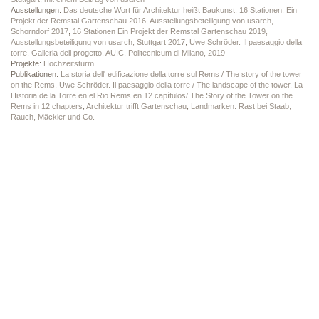
Ausstellungen:
Das deutsche Wort für Architektur heißt Baukunst. 16 Stationen. Ein
Projekt der Remstal Gartenschau 2016, Ausstellungsbeteiligung von usarch,
Schorndorf 2017
,
16 Stationen Ein Projekt der Remstal Gartenschau 2019,
Ausstellungsbeteiligung von usarch, Stuttgart 2017
,
Uwe Schröder. Il paesaggio della
torre, Galleria dell progetto, AUIC, Politecnicum di Milano, 2019
Projekte:
Hochzeitsturm
Publikationen:
La storia dell' edificazione della torre sul Rems / The story of the tower
on the Rems
,
Uwe Schröder. Il paesaggio della torre / The landscape of the tower
,
La
Historia de la Torre en el Rio Rems en 12 capítulos/ The Story of the Tower on the
Rems in 12 chapters
,
Architektur trifft Gartenschau
,
Landmarken. Rast bei Staab,
Rauch, Mäckler und Co.