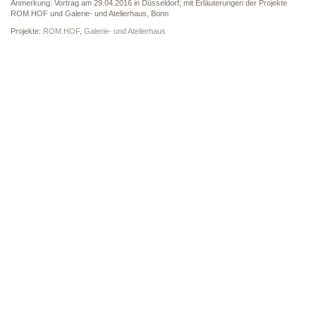
Anmerkung: Vortrag am 29.04.2016 in Düsseldorf; mit Erläuterungen der Projekte
ROM.HOF und Galerie- und Atelierhaus, Bonn
Projekte:
ROM.HOF
,
Galerie- und Atelierhaus