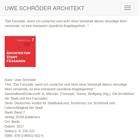
UWE SCHRÖDER ARCHITEKT
Toggl
navig
"Die Fassade, wenn ich zunächst und nicht ohne Vorbehalt dieses einseitige Wort
verwende, ist eine immanent räumliche Angelegenheit..."
Autor: Uwe Schröder
Titel: "Die Fassade, wenn ich zunächst und nicht ohne Vorbehalt dieses einseitige
Wort verwende, ist eine immanent räumliche Angelegenheit."
Sammelband/Zeitschrift: in: Mäckler, Christoph, Sonne, Wolfgang (Hg.), Die Architektur
der Stadt und ihre Fassaden
Serie: Deutsches Institut für Stadtbaukunst, Konferenz zur Schönheit und
Lebensfähigkeit der Stadt
Band: Band 7
Verlag: DOM publishers
Ort: Berlin
Datum: 2017
Seite(n): S. 216-221
ISBN: 978-3-86922-602-6