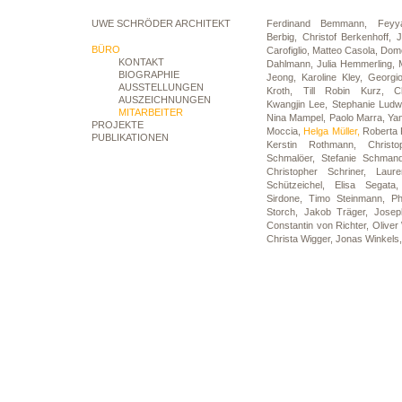
UWE SCHRÖDER ARCHITEKT
Ferdinand Bemmann,
Feyy
Berbig,
Christof Berkenhoff,
BÜRO
Carofiglio,
Matteo Casola,
Dome
KONTAKT
Dahlmann,
Julia Hemmerling,
BIOGRAPHIE
Jeong,
Karoline Kley,
Georgi
AUSSTELLUNGEN
Kroth,
Till Robin Kurz,
C
AUSZEICHNUNGEN
Kwangjin Lee,
Stephanie Ludw
MITARBEITER
Nina Mampel,
Paolo Marra,
Ya
PROJEKTE
Moccia,
Helga Müller,
Roberta P
PUBLIKATIONEN
Kerstin Rothmann,
Christ
Schmalöer,
Stefanie Schman
Christopher Schriner,
Laur
Schützeichel,
Elisa Segat
Sirdone,
Timo Steinmann,
Ph
Storch,
Jakob Träger,
Josep
Constantin von Richter,
Olive
Christa Wigger,
Jonas Winkels