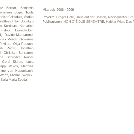
az Berber,
Benjamin
Mitarbeit: 2006 - 2009
Johannes Büge,
Nicola
nico Cristofalo,
Stefan
Projekte:
Prager Höfe
,
Haus auf der Hostert
,
Rheinquartier Bra
Matthias Hiby,
Soonkyo
Publikationen:
NON C´È DUE SENZA TRE
,
Habitat Wien. Das 
os Kordelas,
Katharina
hristoph Lajendäcker,
ig,
Davide Maccarone,
nnick Meuter,
Giovanna
rivitera,
Olga Rausch,
oph Rütter,
Jonathan
d,
Christian Schramm,
enz Schröder,
Rainer
a,
Gerd Sieren,
Luca
ilipp Steves,
Matthias
hine von Hasselbach,
r Wenz,
Michael Weyck,
,
Ilaria Maria Zedda