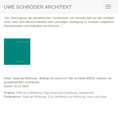
UWE SCHRÖDER ARCHITEKT
Toggl
navig
"Die Übertragung der pluralistischen Verfasstheit von Gesellschaft auf die vonStadt
stößt unter dem Missverständnis einer einseitigen Auslegung zu Gunsten subjektiver
Repräsentation von Individuen an Grenzen..."
News: Stadt als Wohnung - Beitrag von usarch in: "der architekt 6/2014. wohnen. ein
grundbedürfnis" erschienen
Datum: 11-12-2014
Projekte:
Höfe am Kaffeeberg
,
Olga-Areal und Umgebung
,
Stadtwerder
Publikationen:
Stadt als Wohnung. Zum Verhältnis von Wohnung, Haus und Stadt