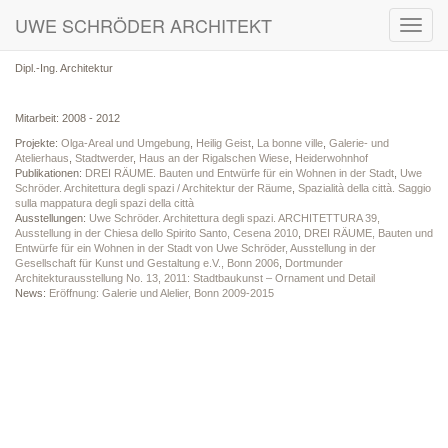
UWE SCHRÖDER ARCHITEKT
Toggl
navig
Dipl.-Ing. Architektur
Mitarbeit: 2008 - 2012
Projekte:
Olga-Areal und Umgebung
,
Heilig Geist
,
La bonne ville
,
Galerie- und
Atelierhaus
,
Stadtwerder
,
Haus an der Rigalschen Wiese
,
Heiderwohnhof
Publikationen:
DREI RÄUME. Bauten und Entwürfe für ein Wohnen in der Stadt
,
Uwe
Schröder. Architettura degli spazi / Architektur der Räume
,
Spazialità della città. Saggio
sulla mappatura degli spazi della città
Ausstellungen:
Uwe Schröder. Architettura degli spazi. ARCHITETTURA 39,
Ausstellung in der Chiesa dello Spirito Santo, Cesena 2010
,
DREI RÄUME, Bauten und
Entwürfe für ein Wohnen in der Stadt von Uwe Schröder, Ausstellung in der
Gesellschaft für Kunst und Gestaltung e.V., Bonn 2006
,
Dortmunder
Architekturausstellung No. 13, 2011: Stadtbaukunst – Ornament und Detail
News:
Eröffnung: Galerie und Alelier, Bonn 2009-2015