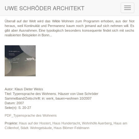
UWE SCHRÖDER ARCHITEKT
Toggl
navig
Überall auf der Welt wird das Wilde Wohnen zum Programm erhoben, aus der Not
heraus, weil Kontinuität und Permanenz kaum noch jemand auf sich nehmen will. Es
gibt aber Ausnahmen. Eine typologisch besonders konsequente findet sich mit sechs
realisierten Beispielen in Bonn...
Autor: Klaus Dieter Weiss
Titel: Typensprache des Wohnens. Häuser von Uwe Schröder
Sammelband/Zeitschrift: in: werk, bauen+wohnen 10/2007
Datum: 2007
Seite(n): S. 20-27
PDF_Typensprache des Wohnens
Projekte:
Haus auf der Hostert
,
Haus Hundertacht
,
Wohnhöfe Auerberg
,
Haus am
Cöllenhof
,
Städt. Wohngebäude
,
Haus Blömer-Feldmann