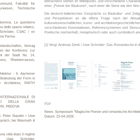
Betrachters stehen im Mittelpunkt, und verschiedene Chara
ortmund, Fakultät für
einer „Poesie der Baukunst“, nach einer die Sinne wie den Sinn 
eurwesen, Technische
Die deutsch-italienischen Gespräche zu Baukultur- und Zeitg
und Perspektiven an die offene Frage nach der Aktualit
lserena. La questione
kulturwissenschaftlichen, kunst- und architekturgeschichtlich
po dello spazio relativo,
verschiedenen Konnotationen, Referenzsystemen und Sinnz
 Schròder, CSAC / ex
Poetische zeichenhaft, metaphorisch oder auch symbolisch and
ena Parma.
[1] Vergl. Andreas Denk / Uwe Schröder: Das Romantische in der 
rlandschaften, Vortrag
n der Konferenz zur
it der Stadt No. 14,
nz, Rheinterrassen,
chitektur - 6. Aachener
 Bedeutung der Form in
ür Architektur, RWTH
INTERNAZIONALE DI
ZZO DELLA GRAN
PDF
ORI, PADOVA
News: Symposium "Magische Poesie und romantische Architek
. Peter Stauder • Uwe
Datum: 23-04-2026
spräch, bei Wasmuth &
na città dopo il regime
o, Uwe Schröder,