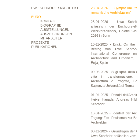
UWE SCHRÖDER ARCHITEKT
23-04-2026 - Symposium "
romantische Architekturen"
BÜRO
KONTAKT
23-01-2026 - Uwe Schröde
BIOGRAPHIE
anlässlich der Buchvorste
AUSSTELLUNGEN
Werkverzeichnis, Galerie Gis
AUSZEICHNUNGEN
2026 in Bonn
MITARBEITER
PROJEKTE
16-11-2025 - Brick. On the 
PUBLIKATIONEN
Beitrag von Uwe Schröder
International Conference on 
Architecture and Urbanism, 
Écija, Spain
09-05-2025 - Sugli spazi della 
città in transformazione, 
Architettura e Progetto, Fac
Sapienza Università di Roma
01-04-2025 - Principi dell'Archi
Heike Hanada, Andreas Hild
Schröder
16-01-2025 - Identität der Ar
Tagung: Zeit. Positionen zur Be
Architektur
08-11-2024 - Grundlagen der A
Uwe Schröder anlässlich von: