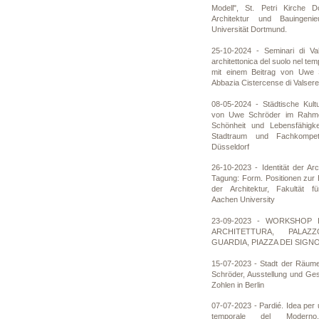
Modell", St. Petri Kirche D
Architektur und Bauingeni
Universität Dortmund.
25-10-2024 - Seminari di Va
architettonica del suolo nel tem
mit einem Beitrag von Uwe
Abbazia Cistercense di Valser
08-05-2024 - Städtische Kultu
von Uwe Schröder im Rahme
Schönheit und Lebensfähigke
Stadtraum und Fachkompete
Düsseldorf
26-10-2023 - Identität der Ar
Tagung: Form. Positionen zur
der Architektur, Fakultät f
Aachen University
23-09-2023 - WORKSHOP 
ARCHITETTURA, PALA
GUARDIA, PIAZZA DEI SIGN
15-07-2023 - Stadt der Räume
Schröder, Ausstellung und Ge
Zohlen in Berlin
07-07-2023 - Pardié. Idea per u
temporale del Modern