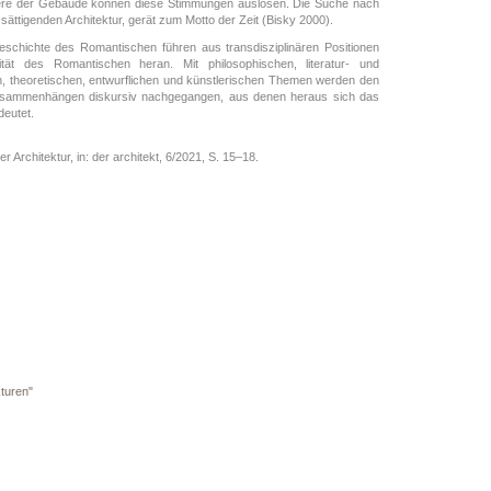
ktere der Gebäude können diese Stimmungen auslösen. Die Suche nach
sättigenden Architektur, gerät zum Motto der Zeit (Bisky 2000).
eschichte des Romantischen führen aus transdisziplinären Positionen
ät des Romantischen heran. Mit philosophischen, literatur- und
en, theoretischen, entwurflichen und künstlerischen Themen werden den
usammenhängen diskursiv nachgegangen, aus denen heraus sich das
eutet.
Architektur, in: der architekt, 6/2021, S. 15–18.
turen"