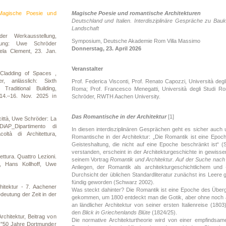
Magische Poesie und
Magische Poesie und romantische Architekturen
Deutschland und Italien. Interdisziplinäre Gespräche zu Bauk
Landschaft
r Werkausstellung,
Symposium, Deutsche Akademie Rom Villa Massimo
llung: Uwe Schröder
Donnerstag, 23. April 2026
ela Clement, 23. Jan.
Veranstalter
Cladding of Spaces ,
, anlässlich: Sixth
Prof. Federica Visconti, Prof. Renato Capozzi, Università degli
Traditional Building,
Roma; Prof. Francesco Menegatti, Università degli Studi R
14.–16. Nov. 2025 in
Schröder, RWTH Aachen University.
Das Romantische in der Architektur
[1]
città, Uwe Schröder: La
DiAP_Dipartimento di
In diesen interdisziplinären Gesprächen geht es sicher auch
oltà di Architettura,
Romantische in der Architektur: „Die Romantik ist eine Epo
Geisteshaltung, die nicht auf eine Epoche beschränkt ist“ (
verstanden, erscheint in der Architekturgeschichte in gewisse
tettura. Quattro Lezioni.
seinem Vortrag
Romantik und Architektur. Auf der Suche nach 
, Hans Kollhoff, Uwe
Anliegen, der Romantik als architekturgeschichtlichem u
Durchsicht der üblichen Standardliteratur zunächst ins Leere 
fündig geworden (Schwarz 2002).
chitektur - 7. Aachener
Was steckt dahinter? Die Romantik ist eine Epoche des Über
deutung der Zeit in der
gekommen, um 1800 entdeckt man die Gotik, aber ohne noch allz
an ländlicher Architektur von seiner ersten Italienreise (180
den
Blick in Griechenlands Blüte
(1824/25).
rchitektur, Beitrag von
Die normative Architekturtheorie wird von einer empfindsame
 "50 Jahre Dortmunder