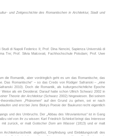
ultur- und Zeitgeschichte des Romantischen in Architektur, Stadt und
 Studi di Napoli Federico II; Prof. Dina Nencini, Sapienza Università di
oma Tre; Prof. Silvia Malcovati, Fachhochschule Potsdam; Prof. Uwe
 um die Romantik, aber vordringlich geht es um das Romantische, das
che. Das Romantische“ – so das Credo von Rüdiger Safranski – „eine
Safranski 2010). Doch die Romantik, als kulturgeschichtliche Epoche
r Weise als ein Desiderat. Darauf hatte schon Ullrich Schwarz 2002 in
einer Theorie der Architektur
(Schwarz 2002) hingewiesen. Bei seinem
nd -theoretischem „Phänomen“ auf den Grund zu gehen, sei er nach
gelaufen und erst bei Jens Biskys Poesie der Baukunst recht eigentlich
gangs und des Umbruchs. Der „Abbau des Vitruvianismus“ ist in Gang
u viel von ihr zu wissen: Karl Friedrich Schinkel bringt das Interesse
3) mit zurück, er malt
Gotischer Dom am Wasser
(1813) und er malt
n Architekturästhetik abgelöst, Empfindung und Einbildungskraft des