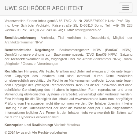
UWE SCHRÖDER ARCHITEKT
Toggl
navig
Verantwortlich für den Inhalt gemäß §5 TMG: St.-Nr. 205/5274/0291: Univ.-Prof. Dipl.-
Ing. Uwe Schröder Architekt; Kaiserstraße 25; D-53113 Bonn; Tel.: +49 (0) 228
249946-0; Fax: +49 (0) 228 249946-40; E-Mail:
office@usarch.de
Berufsbezeichnung:
Architekt, Titel verliehen in: Deutschland, Mitglied der
Architektenkammer NRW
Berufsrechtliche Regelungen:
Baukammerngesetz NRW (BauKaG NRW);
Durchführungsverordnung zum Baukammerngesetz (DVO BauKG NRW); Satzung
der Architektenkammer NRW, zugänglich über die
Architektenkammer NRW, Rubrik
„Mitglieder / Gesetze, Verordnungen
Rechtlicher Hinweis:
Alle Texte, Grafiken und Bilder auf www.usarch.de unterliegen
dem Copyright des Inhabers und sind eventuell durch Dritte zusätzlich
urheberrechtlich geschützt; die Rechte an Markennamen und/oder Logos unterliegen
dem Copyright des jeweiligen Rechteinhabers. Kein Teil dieser Publikation darf ohne
schriftliche Genehmigung des Inhabers in irgendeiner Form reproduziert und unter
Verwendung elektronischer Systeme verarbeitet, vervielfältigt oder verbreitet werden.
Eine Haftung für die Richtigkeit der Inhalte auf www.usarch.de kann trotz sorgfältiger
Prüfung vom Herausgeber nicht übernommen werden. Der Inhaber übernimmt keine
Haftung für die Datensicherheit der über die Website oder per E-Mail eingesandten
Informationen jeglicher Art. Ferner ist der Inhaber nicht verantwortlich für Seiten, auf
die durch Hyperlinks verwiesen wird.
Konzeption und Realisierung:
Vladimir Metelitsa
© 2014 by usarch Alle Rechte vorbehalten