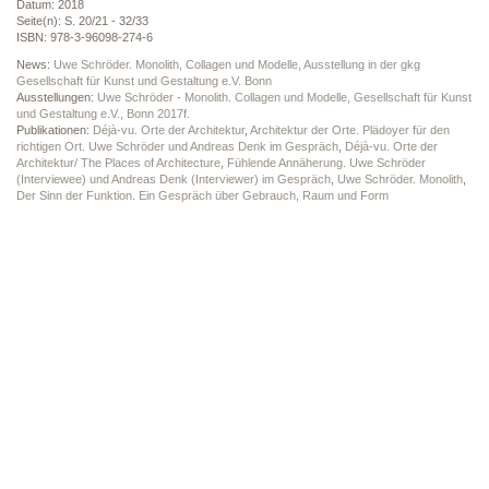
Datum: 2018
Seite(n): S. 20/21 - 32/33
ISBN: 978-3-96098-274-6
News:
Uwe Schröder. Monolith, Collagen und Modelle, Ausstellung in der gkg
Gesellschaft für Kunst und Gestaltung e.V. Bonn
Ausstellungen:
Uwe Schröder - Monolith. Collagen und Modelle, Gesellschaft für Kunst
und Gestaltung e.V., Bonn 2017f.
Publikationen:
Déjà-vu. Orte der Architektur
,
Architektur der Orte. Plädoyer für den
richtigen Ort. Uwe Schröder und Andreas Denk im Gespräch
,
Déjà-vu. Orte der
Architektur/ The Places of Architecture
,
Fühlende Annäherung. Uwe Schröder
(Interviewee) und Andreas Denk (Interviewer) im Gespräch
,
Uwe Schröder. Monolith
,
Der Sinn der Funktion. Ein Gespräch über Gebrauch, Raum und Form