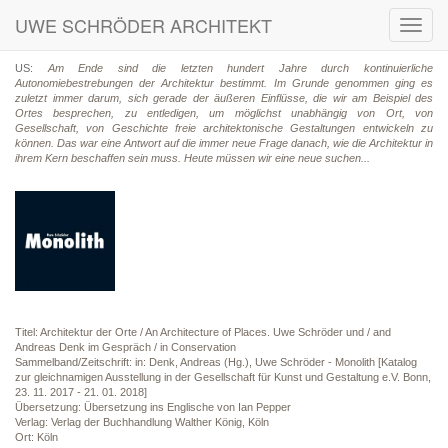
UWE SCHRÖDER ARCHITEKT
Toggl
navig
US:
Am Ende sind die letzten hundert Jahre durch kontinuierliche
Autonomiebestrebungen der Architektur bestimmt. Im Grunde genommen ging es
zuletzt immer darum, sich gerade der äußeren Einflüsse, die wir am Beispiel des
Ortes besprechen, zu entledigen, um möglichst unabhängig von Ort, von
Gesellschaft, von Geschichte freie architektonische Gestaltungen entwickeln zu
können. Das war eine Antwort auf die immer neue Frage danach, wie die Architektur in
ihrem Kern beschaffen sein muss. Heute müssen wir eine neue suchen...
Titel: Architektur der Orte / An Architecture of Places. Uwe Schröder und / and
Andreas Denk im Gespräch / in Conservation
Sammelband/Zeitschrift: in: Denk, Andreas (Hg.), Uwe Schröder - Monolith [Katalog
zur gleichnamigen Ausstellung in der Gesellschaft für Kunst und Gestaltung e.V. Bonn,
23. 11. 2017 - 21. 01. 2018]
Übersetzung: Übersetzung ins Englische von Ian Pepper
Verlag: Verlag der Buchhandlung Walther König, Köln
Ort: Köln