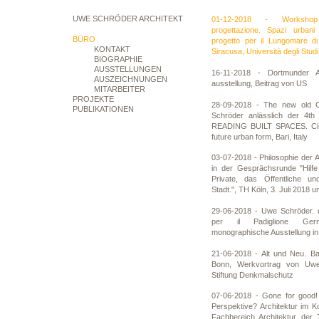
UWE SCHRÖDER ARCHITEKT
01-12-2018 - Workshop 
progettazione. Spazi urbani 
BÜRO
progetto per il Lungomare di 
KONTAKT
Siracusa, Università degli Studi
BIOGRAPHIE
AUSSTELLUNGEN
16-11-2018 - Dortmunder A
AUSZEICHNUNGEN
ausstellung, Beitrag von US
MITARBEITER
PROJEKTE
28-09-2018 - The new old C
PUBLIKATIONEN
Schröder anlässlich der 4th 
READING BUILT SPACES. Citi
future urban form, Bari, Italy
03-07-2018 - Philosophie der 
in der Gesprächsrunde "Hilfe
Private, das Öffentliche un
Stadt.", TH Köln, 3. Juli 2018 
29-06-2018 - Uwe Schröder. q
per il Padiglione Ger
monographische Ausstellung in
21-06-2018 - Alt und Neu. Ba
Bonn, Werkvortrag von Uwe
Stiftung Denkmalschutz
07-06-2018 - Gone for good!
Perspektive? Architektur im 
Fachbereich Architektur der 