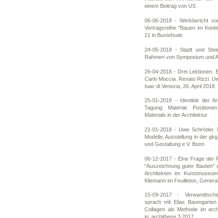
einem Beitrag von US
06-06-2018 - Werkbericht 
Vortragsreihe "Bauen im Kont
21 in Buxtehude
24-05-2018 - Stadt und Stei
Rahmen von Symposium und Au
26-04-2018 - Drei Lektionen. E
Carlo Moccia. Renato Rizzi. U
Iuav di Venezia, 26. April 2018
25-01-2018 - Identität der Ar
Tagung: Material. Position
Materials in der Architektur
21-01-2018 - Uwe Schröder. M
Modelle, Ausstellung in der gkg
und Gestaltung e.V. Bonn
06-12-2017 - Eine Frage der 
"Auszeichnung guter Bauten"
Architekten im Kunstmuseum
Kliemann im Feuilleton, Gener
15-09-2017 - Verwandtsch
sprach mit Elias Baumgarten
Collagen als Methode im arch
in: archithese 3.2017