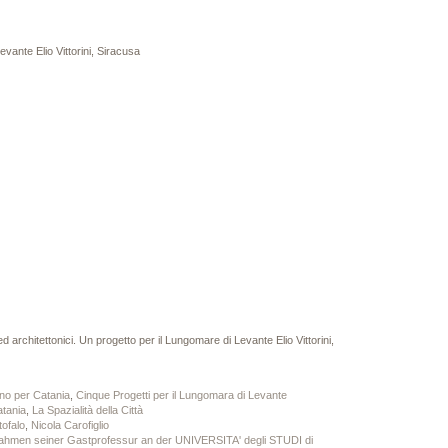
evante Elio Vittorini, Siracusa
architettonici. Un progetto per il Lungomare di Levante Elio Vittorini,
no per Catania
,
Cinque Progetti per il Lungomara di Levante
atania
,
La Spazialità della Città
ofalo
,
Nicola Carofiglio
Rahmen seiner Gastprofessur an der UNIVERSITA' degli STUDI di