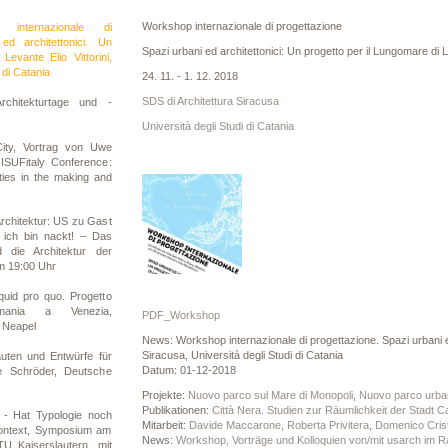
Workshop internazionale di progettazione
internazionale di
ed architettonici. Un
Spazi urbani ed architettonici: Un progetto per il Lungomare di L
Levante Elio Vittorini,
 di Catania
24. 11. - 1. 12. 2018
SDS di Architettura Siracusa
rchitekturtage und -
Università degli Studi di Catania
ity, Vortrag von Uwe
ISUFitaly Conference:
es in the making and
Architektur: US zu Gast
 ich bin nackt! – Das
d die Architektur der
um 19:00 Uhr
uid pro quo. Progetto
mania a Venezia,
PDF_Workshop
 Neapel
News: Workshop internazionale di progettazione. Spazi urbani ed 
Siracusa, Università degli Studi di Catania
uten und Entwürfe für
Datum: 01-12-2018
 Schröder, Deutsche
Projekte:
Nuovo parco sul Mare di Monopoli
,
Nuovo parco urba
Publikationen:
Città Nera. Studien zur Räumlichkeit der Stadt C
 - Hat Typologie noch
Mitarbeit:
Davide Maccarone
,
Roberta Privitera
,
Domenico Crist
Kontext, Symposium am
News:
Workshop, Vorträge und Kolloquien von/mit usarch im 
TU Kaiserslautern, mit