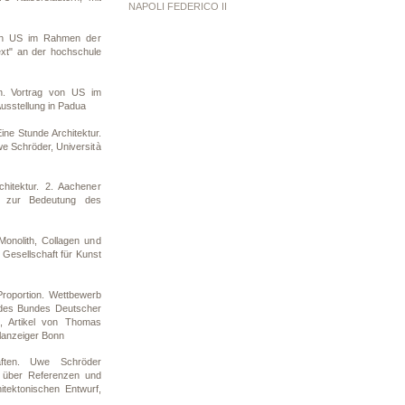
NAPOLI FEDERICO II
von US im Rahmen der
ext" an der hochschule
n. Vortrag von US im
sstellung in Padua
ine Stunde Architektur.
we Schröder, Università
chitektur. 2. Aachener
en zur Bedeutung des
onolith, Collagen und
 Gesellschaft für Kunst
Proportion. Wettbewerb
 des Bundes Deutscher
, Artikel von Thomas
alanzeiger Bonn
aften. Uwe Schröder
 über Referenzen und
itektonischen Entwurf,