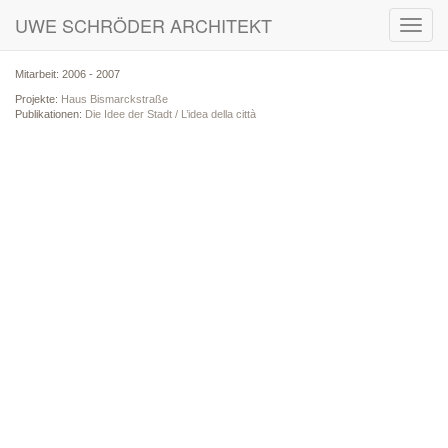
UWE SCHRÖDER ARCHITEKT
Toggl
navig
Mitarbeit: 2006 - 2007
Projekte:
Haus Bismarckstraße
Publikationen:
Die Idee der Stadt / L’idea della città