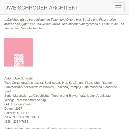
UWE SCHRÖDER ARCHITEKT
Toggl
navig
...Gleiches gilt zu verschiedenen Zeiten und Orten.
Hof, Straße und Platz stellen
archaische Typen vor und weisen kultur- und epochenübergreifend auf eine frühe Zeit
städtischer Gesellschaft hin...
Autor: Uwe Schröder
Titel: Corte, strada e piazza. Sugli spazi / Hof, Straße und Platz. Über Räume
Sammelband/Zeitschrift: in: Visconti, Federica, Pompeji. Città moderna / Moderne
Stadt
Serie: Materialien zu Geschichte, Theorie und Entwurf städtischer Architektur
Verlag: Ernst Wasmuth Verlag
Ort: Tübingen/Berlin
Datum: 2017
Seite(n): S. 14-17
ISBN: 978 3 8030 0937 1
ISSN: 2364-7663
Publikationen:
I due elementi dell´edificatione dello spazio. scritti scelti