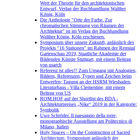
Wert der Theorie für den architektonischen
Entwurf, Verlag der Buchhandlung Walther
König, Köln
Die Anthologie "Orte der Farbe. Zur
chromatischen Stimmung von Räumen der
Architektur" ist im Verlag der Buchhandlung
Walther König, Köln erschienen.
Symposium über unsere Zukunft, anlässlich des
Projekts "16 Stationen" im Rahmen der Remstal
Gartenschau 2019, Staatliche Akademie der
Bildenden Künste Stuttgart, mit einem Beitrag
von usarch
Referenz ist alles!? Zum Umgang mit Analogien,
Bildern, Referenzen, Typen und Zeichen beim
Entwerfen; Tagung an der HSRM Wiesbaden,
Literaturhaus - Villa Clementine, mit einem
Beitrag von US
ROM.HOF auf der Shortlist des BDA -
Architekturpreises „Nike“ 2019 in der Kategorie:
Symbolik
Uwe Schröder. Il paesaggio della torre,
monographische Ausstellung am Politecnico di
Milano, Italien
Holy Spaces – On the Construction of Sacred
Architecture, Symposium anlässlich der