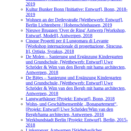
2019
Kultur Bunker Bonn [Initiative: Entwurf], Bonn, 2018-
2019
Wohnen an der Detlevstraße [Wettbewerb: Entwurf],
Berlin Lichtenberg / Hohenschönhausen, 2019
Nieuwe Bruggen 'Over de Ring' Antwerp [Workshop,
Entwurf, Modell], Antwerpen, 2018
Cinque Progetti per il Lungomara di Levante
[Workshop internazionale di progettazione, Siracusa,
It], Ortigia, Syrakus, 2018
De Molen – Sanierung und Ergänzung Kindergarten
und Grundschule, [Wettbewerb: Entwurf] Uwe
Schröder & Wim van den Bergh mit hama architecten,
Antwerpen, 2018
De Bitjes – Sanierung und Ergänzung Kindergarten
und Grundschule, [Wettbewerb: Entwurf] Uwe
Schröder & Wim van den Bergh mit hama architecten,
Antwerpen, 2018
Langwarthäuser [Projekt: Entwurf], Bonn, 2018
Wohn- und Geschäftsensemble „Bonapartement“,
[Projekt: Entwurf] Uwe Schröder/Wim van den
Bergh/hama architecten, Antwerpen, 2018
Werkbundstadt Berlin [Projekt: Entwurf], Berlin, 2015-
2018
Linkeroever, Antwerpen [Städtebaulicher