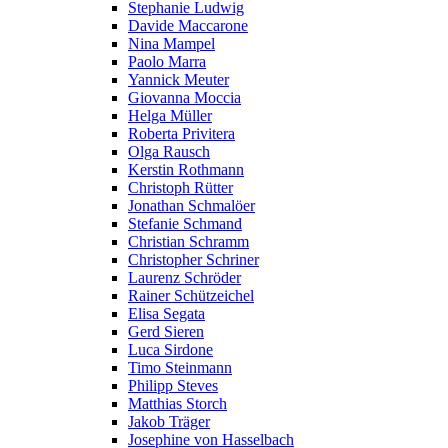
Stephanie Ludwig
Davide Maccarone
Nina Mampel
Paolo Marra
Yannick Meuter
Giovanna Moccia
Helga Müller
Roberta Privitera
Olga Rausch
Kerstin Rothmann
Christoph Rütter
Jonathan Schmalöer
Stefanie Schmand
Christian Schramm
Christopher Schriner
Laurenz Schröder
Rainer Schützeichel
Elisa Segata
Gerd Sieren
Luca Sirdone
Timo Steinmann
Philipp Steves
Matthias Storch
Jakob Träger
Josephine von Hasselbach