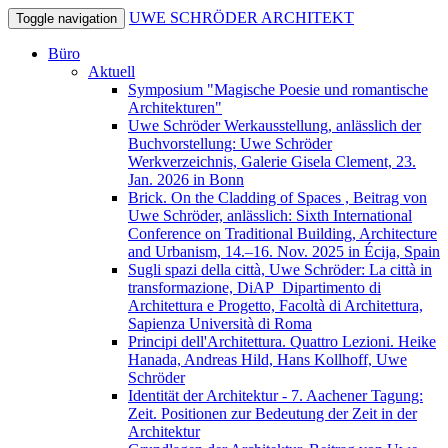
UWE SCHRÖDER ARCHITEKT
Toggle navigation
Büro
Aktuell
Symposium "Magische Poesie und romantische
Architekturen"
Uwe Schröder Werkausstellung, anlässlich der
Buchvorstellung: Uwe Schröder
Werkverzeichnis, Galerie Gisela Clement, 23.
Jan. 2026 in Bonn
Brick. On the Cladding of Spaces , Beitrag von
Uwe Schröder, anlässlich: Sixth International
Conference on Traditional Building, Architecture
and Urbanism, 14.–16. Nov. 2025 in Écija, Spain
Sugli spazi della città, Uwe Schröder: La città in
transformazione, DiAP_Dipartimento di
Architettura e Progetto, Facoltà di Architettura,
Sapienza Università di Roma
Principi dell'Architettura. Quattro Lezioni. Heike
Hanada, Andreas Hild, Hans Kollhoff, Uwe
Schröder
Identität der Architektur - 7. Aachener Tagung:
Zeit. Positionen zur Bedeutung der Zeit in der
Architektur