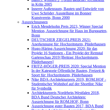
in Köln 2005
Innerer Außenraum, Bauten und Entwürfe von
Uwe Schröder, Ausstellung im Bonner
Kunstverein, Bonn 2000
Auszeichnungen
Erich Mendelsohn Preis 2023, Winner Special
Mention, Auszeichnung für Haus im Burggarten,
Bonn
DEUTSCHER ZIEGELPREIS 2021:
Anerkennung für: Hochzeitsturm, Plüderhausen
Hugo-Häring-Auszeichnung 2020: für das
Projekt 16 Stationen - Ein Projekt der Remstal
Gartenschau 2019 [Beitrag: Hochzeitsturm,
Plüderhausen]
FRITZ-HÖGER-PREIS 2020: Special Mention
In der Kategorie Öffentliche Bauten, Freizeit &
Sport für: Hochzeitsturm, Plüderhausen
Nike BDA-Architekturpreis 2019, ROM.HOF -
Studentischer Wohnhof auf der Shortlist: Nike
für Symbolik
Architekturpreis Nordrhein-Westfalen 2018,
BDA Bund Deutscher Architekten:
Auszeichnung für ROM.HOF, Bonn
Auszeichnung guter Bauten 2017, BDA Bund