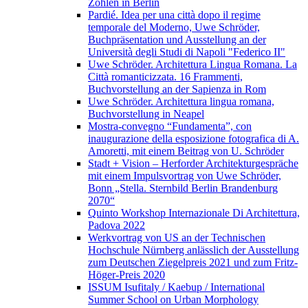
Zohlen in Berlin
Pardié. Idea per una città dopo il regime
temporale del Moderno, Uwe Schröder,
Buchpräsentation und Ausstellung an der
Università degli Studi di Napoli "Federico II"
Uwe Schröder. Architettura Lingua Romana. La
Città romanticizzata. 16 Frammenti,
Buchvorstellung an der Sapienza in Rom
Uwe Schröder. Architettura lingua romana,
Buchvorstellung in Neapel
Mostra-convegno “Fundamenta”, con
inaugurazione della esposizione fotografica di A.
Amoretti, mit einem Beitrag von U. Schröder
Stadt + Vision – Herforder Architekturgespräche
mit einem Impulsvortrag von Uwe Schröder,
Bonn „Stella. Sternbild Berlin Brandenburg
2070“
Quinto Workshop Internazionale Di Architettura,
Padova 2022
Werkvortrag von US an der Technischen
Hochschule Nürnberg anlässlich der Ausstellung
zum Deutschen Ziegelpreis 2021 und zum Fritz-
Höger-Preis 2020
ISSUM Isufitaly / Kaebup / International
Summer School on Urban Morphology