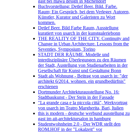
gast bei mawa design in Michendorf
Buchvorstellung: Detlef Beer. Bild. Farbe.
Raum; Ein Gespräch, bei dem Verleger, Autoren,
Künstler, Kurator und Galeristen zu Wort
kommen.
Detlef Beer. Bild Farbe Raum, Ausstellung
kuratiert von usarch in der kunstgaleriebonn
THE REALITY OF THE CITY. Continuity and
Change in Urban Architecture. Lessons from the
Seventies, Symposium, Torino
STADT DER RÄUME. Modelle und
interdisziplinäre Überlegungen zu den Räumen
der Stadt, Austellung von Studienarbeiten in der
Gesellschaft für Kunst und Gestaltung Bonn
Stadt als Wohnung - Beitrag von usarch in: "der
architekt 6/2014. wohnen. ein grundbedürfnis"
erschienen
Dortmunder Architekturausstellung No. 16:
Stadtbaukunst - Der Stein in der Fassade
"La grande casa e la piccola città", Werkvortrag
von usarch im Teatro Margherita, Bari, Italien
this is modern - deutsche werbund ausstellung zu
gast im ait-architektursalon in hamburg
Studentwohnheim 2.0 - Der WDR stellt den
ROM.HOF in der "Lokalzeit" vor