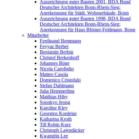
Auszeichnung guter Bauten 2001, BDA Bund
Deutscher Architekten Bonn-Rhein-Sieg:
Anerkennung für Städt. Wohngebäude, Bonn
Auszeichnung guter Bauten 1998, BDA Bund
Deutscher Architekten Bonn-Rhein-Sieg:
Anerkennung für Haus Blömer-Feldmann, Bonn
Mitarbeiter
Ferdinand Bemmann
Feyyaz Berber
Benjamin Berbig
Christof Berkenhoff
Johannes Büge
Nicola Carofiglio
Matteo Casola
Domenico Cristofalo
Stefan Dahlmann
Julia Hemmerling
Matthias Hiby
Soonkyo Jeong
Karoline Kley
Georgios Kordelas
Katharina Kroth
Till Robin Kurz
Christoph Lajendäcker
Kwangjin Lee