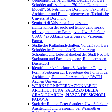
Grundlagen der Architektur, Beitrag von Uwe
Schröder anlässlich von: "50 Jahre Dortmunder
Modell", St. Petri Kirche Dortmund, Fakultät für
Architektur und Bauingenieurwesen, Technische
Universität Dortmund.
Seminari di Valserena. La questione
architettonica del suolo nel tempo dello spazio
relativo, mit einem Beitrag von Uwe Schròder,
CSAC / ex Abbazia Cistercense di Valserena
Parma.
Städtische Kulturlandschaften, Vortrag von Uwe
Schröder im Rahmen der Konferenz zur
Schönheit und Lebensfähigkeit der Stadt No. 14,
Stadtraum und Fachkompetenz, Rheinterrassen,
Düsseldorf
Identität der Architektur - 6. Aachener Tagung:
Form. Positionen zur Bedeutung der Form in der
Architektur, Fakultät für Architektur, RWTH
Aachen University
WORKSHOP INTERNAZIONALE DI
ARCHITETTURA, PALAZZO DELLA
GRAN GUARDIA, PIAZZA DEI SIGNORI,
PADOVA
Stadt der Räume. Peter Stauder • Uwe Schröder,
Ausstellung und Gespräch, bei Wasmuth &