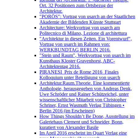
Ort. 32 Positionen zum Ortsbezug der
Architektur.
"PORÖS": Vortrag von usarch an der Staatlichen
Akademie der Bildenden Künste Stuttgart
Architecture: Werkvortrag von usarch am
Politecnico di Milano, Lezione di architettura
"Architektur in diesen Zeiten. Ein Vorentwurf",
Vortrag von usarch im Rahmen von:
WERKBUNDTAG BERLIN 2016.
"Stein und Raum", Werkvortrag von usarch im
Kunsthaus Kloster Gravenhorst, ABC-
Architektentag 2016.
PIRANESI_Prix de Rome 2016_Finales
Kolloquium unter Beteiligung von usarch
Architektur.Raum.Theorie. Eine kommentierte
Anthologie, herausgegeben von Andreas Denk,
Uwe Schröder und Rainer Schützeichel, unter
wissenschaftlicher Mitarbeit von Christopher
Schriner, Ernst Wasmuth Verlag Tübingen •
Berlin 2016 (im Erscheinen)
How Things Shouldn’t Be Done, Ausstellung im
Galeriehaus Clement und Schneider, Bonn,
kuratiert von Alexander Basile
Im April 2016 erscheint im Quart Verlag eine