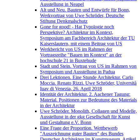
Ausstellung in Neapel
Alt und Neu. Bauten und Entwürfe für Bonn,
Werkvortrag von Uwe Schröder, Deutsche
Stiftung Denkmalschutz
Gone for good! - Hat Typologie noch
Perspektive? Architektur im Kontext,
Symposium am Fachbereich Architektur der TU
Kaiserslautern, mit einem Beitrag von US
Werkbericht von US im Rahmen der
Vortragsreihe "Bauen im Kontext" an der
hochschule 21 in Buxtehude
Stadt und Stein. Vortrag von US im Rahmen von
Symposium und Ausstellung in Padua
Drei Lektionen. Eine Stunde Architektur. Carlo
Moccia. Renato Rizzi. Uwe Schröder, Università
Iuav di Venezia, 26. April 2018
Identität der Architektur. 2. Aachener Tagung:
Material. Positionen zur Bedeutung des Materials
in der Architektur
Uwe Schröder. Monolith, Collagen und Modelle,
Ausstellung in der gkg Gesellschaft für Kunst
und Gestaltung e.V. Bonn
Eine Frage der Proportion. Wettbewerb
"Auszeichnung guter Bauten" des Bundes
Deutscher Architekten im Kunstmuseum, Artikel