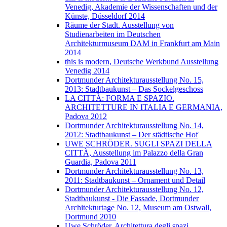
Venedig, Akademie der Wissenschaften und der
Künste, Düsseldorf 2014
Räume der Stadt. Ausstellung von
Studienarbeiten im Deutschen
Architekturmuseum DAM in Frankfurt am Main
2014
this is modern, Deutsche Werkbund Ausstellung
Venedig 2014
Dortmunder Architekturausstellung No. 15,
2013: Stadtbaukunst – Das Sockelgeschoss
LA CITTÀ: FORMA E SPAZIO.
ARCHITETTURE IN ITALIA E GERMANIA,
Padova 2012
Dortmunder Architekturausstellung No. 14,
2012: Stadtbaukunst – Der städtische Hof
UWE SCHRÖDER. SUGLI SPAZI DELLA
CITTÀ, Ausstellung im Palazzo della Gran
Guardia, Padova 2011
Dortmunder Architekturausstellung No. 13,
2011: Stadtbaukunst – Ornament und Detail
Dortmunder Architekturausstellung No. 12,
Stadtbaukunst - Die Fassade, Dortmunder
Architekturtage No. 12, Museum am Ostwall,
Dortmund 2010
Uwe Schröder. Architettura degli spazi.