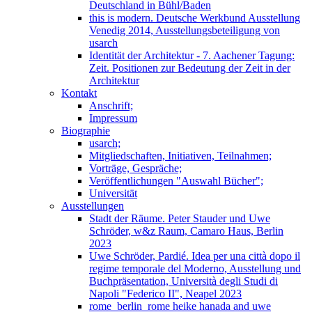
Deutschland in Bühl/Baden
this is modern. Deutsche Werkbund Ausstellung
Venedig 2014, Ausstellungsbeteiligung von
usarch
Identität der Architektur - 7. Aachener Tagung:
Zeit. Positionen zur Bedeutung der Zeit in der
Architektur
Kontakt
Anschrift;
Impressum
Biographie
usarch;
Mitgliedschaften, Initiativen, Teilnahmen;
Vorträge, Gespräche;
Veröffentlichungen "Auswahl Bücher";
Universität
Ausstellungen
Stadt der Räume. Peter Stauder und Uwe
Schröder, w&z Raum, Camaro Haus, Berlin
2023
Uwe Schröder, Pardié. Idea per una città dopo il
regime temporale del Moderno, Ausstellung und
Buchpräsentation, Università degli Studi di
Napoli "Federico II", Neapel 2023
rome_berlin_rome heike hanada and uwe