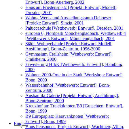
Entwurf], Bonn-Auerberg, 2002
Haus am Friedensplatz [Projekt: Entwurf, Modell],
Dresden, 2001
Wohn-, Werk- und Ausstellungsraum Deboeser
[Projekt: Entwurf], Sinzig, 2001
Paluccaschule [Wettbewerb: Entwurf], Dresden, 2001
europan 6, Nordpark Mönchengladbach, Wettbewerb 4
[Wettbewerb: Entwurf], Mönchengladbach, 2001
Städt. Wohngebäude [Projekt: Entwurf, Modell,
Ausführung], Bonn-Zentrum, 1996-2000
Gymnasium Crailsheim [Wettbewerb: Entwurf],
Crailsheim, 2000
Erweiterung HfbK [Wettbewerb: Entwurf], Hamburg,
2000
Wohnen 2000-Orte in der Stadt [Workshop: Entwurf],
Bonn, 2000
Wasserbahnhof [Wettbewerb: Entwurf], Bonn-
Zentrum, 2000
Ausbau ifa-Galerie [Projekt: Entwurf, Ausführung],
Bonn-Zentrum, 2000
Kreuzhof am Trajektknoten/B9 [Gutachten: Entwurf],
Bonn, 1999
B9 Europaplatz-Karavanknoten [Wettbewerb:
Entwurf], Bonn, 1999
English
Haus Peusquens [Projekt: Entwurf], Wachtberg-Villip,