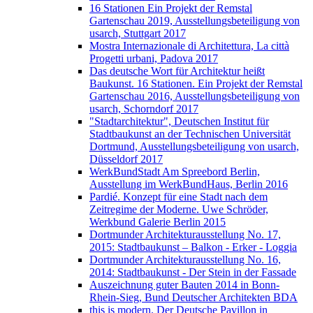
16 Stationen Ein Projekt der Remstal
Gartenschau 2019, Ausstellungsbeteiligung von
usarch, Stuttgart 2017
Mostra Internazionale di Architettura, La città
Progetti urbani, Padova 2017
Das deutsche Wort für Architektur heißt
Baukunst. 16 Stationen. Ein Projekt der Remstal
Gartenschau 2016, Ausstellungsbeteiligung von
usarch, Schorndorf 2017
"Stadtarchitektur", Deutschen Institut für
Stadtbaukunst an der Technischen Universität
Dortmund, Ausstellungsbeteiligung von usarch,
Düsseldorf 2017
WerkBundStadt Am Spreebord Berlin,
Ausstellung im WerkBundHaus, Berlin 2016
Pardié. Konzept für eine Stadt nach dem
Zeitregime der Moderne. Uwe Schröder,
Werkbund Galerie Berlin 2015
Dortmunder Architekturausstellung No. 17,
2015: Stadtbaukunst – Balkon - Erker - Loggia
Dortmunder Architekturausstellung No. 16,
2014: Stadtbaukunst - Der Stein in der Fassade
Auszeichnung guter Bauten 2014 in Bonn-
Rhein-Sieg, Bund Deutscher Architekten BDA
this is modern. Der Deutsche Pavillon in