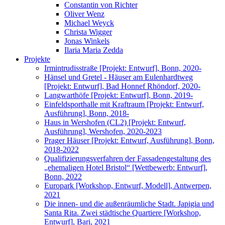
Constantin von Richter
Oliver Wenz
Michael Weyck
Christa Wigger
Jonas Winkels
Ilaria Maria Zedda
Projekte
Irmintrudisstraße [Projekt: Entwurf], Bonn, 2020-
Hänsel und Gretel - Häuser am Eulenhardtweg
[Projekt: Entwurf], Bad Honnef Rhöndorf, 2020-
Langwarthöfe [Projekt: Entwurf], Bonn, 2019-
Einfeldsporthalle mit Kraftraum [Projekt: Entwurf,
Ausführung], Bonn, 2018-
Haus in Wershofen (CL2) [Projekt: Entwurf,
Ausführung], Wershofen, 2020-2023
Prager Häuser [Projekt: Entwurf, Ausführung], Bonn,
2018-2022
Qualifizierungsverfahren der Fassadengestaltung des
„ehemaligen Hotel Bristol“ [Wettbewerb: Entwurf],
Bonn, 2022
Europark [Workshop, Entwurf, Modell], Antwerpen,
2021
Die innen- und die außenräumliche Stadt. Japigia und
Santa Rita. Zwei städtische Quartiere [Workshop,
Entwurf], Bari, 2021