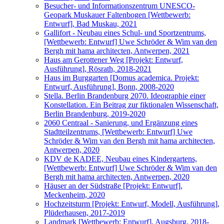
Besucher- und Informationszentrum UNESCO-
Geopark Muskauer Faltenbogen [Wettbewerb:
Entwurf], Bad Muskau, 2021
Gallifort - Neubau eines Schul- und Sportzentrums,
[Wettbewerb: Entwurf] Uwe Schröder & Wim van den
Bergh mit hama architecten, Antwerpen, 2021
Haus am Gerottener Weg [Projekt: Entwurf,
Ausführung], Rösrath, 2018-2021
Haus im Burggarten [Domus academica. Projekt:
Entwurf, Ausführung], Bonn, 2008-2020
Stella. Berlin Brandenburg 2070. Ideographie einer
Konstellation. Ein Beitrag zur fiktionalen Wissenschaft,
Berlin Brandenburg, 2019-2020
2060 Centraal - Sanierung, und Ergänzung eines
Stadtteilzentrums, [Wettbewerb: Entwurf] Uwe
Schröder & Wim van den Bergh mit hama architecten,
Antwerpen, 2020
KDV de KADEE, Neubau eines Kindergartens,
[Wettbewerb: Entwurf] Uwe Schröder & Wim van den
Bergh mit hama architecten, Antwerpen, 2020
Häuser an der Südstraße [Projekt: Entwurf],
Meckenheim, 2020
Hochzeitsturm [Projekt: Entwurf, Modell, Ausführung],
Plüderhausen, 2017-2019
Landmark [Wettbewerb: Entwurf], Augsburg, 2018-