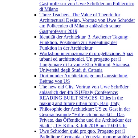
Gastprofessur von Uwe Schröder am Politecnico
di Milano
Three Teachers. The Value of Theorie for
Architectural Design, Vortrag von Uwe Schröder
am Politecnico di Milano anlässlich seiner
Gastprofessur 2019
Identität der Architektur. 3. Aachener Tagung:
Funktion. Positionen zur Bedeutung der
Funktion in der Architektur
Workshop internazionale di progettazione. Spazi
urbani ed architettonici. Un progetto per il
Lungomare di Levante Elio Vittorini, Siracusa,
Università degli Studi di Catania
Dortmunder Architekturtage und -ausstellung,
Beitrag von US
The new old City, Vortrag von Uwe Schröder
anlässlich der 4th ISUFitaly Conference:
READING BUILT SPACES. Cities in the
making and future urban form, Bari, Italy
Philosophie der Architektur: US zu Gast in der
Gesprächsrunde "Hilfe ich bin nackt! – Das
Private, das Öffentliche und die Architektur der
Stadt.", TH Köln, 3. Juli 2018 um 19:00 Uhr
Uwe Schröder. quid pro quo. Progetto per il
Padiglione Germania a Venezia, monographische