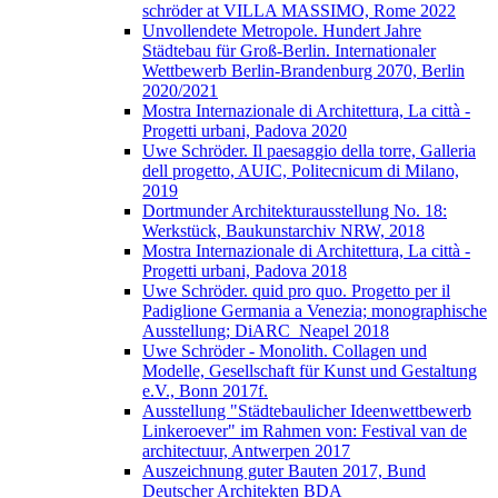
schröder at VILLA MASSIMO, Rome 2022
Unvollendete Metropole. Hundert Jahre
Städtebau für Groß-Berlin. Internationaler
Wettbewerb Berlin-Brandenburg 2070, Berlin
2020/2021
Mostra Internazionale di Architettura, La città -
Progetti urbani, Padova 2020
Uwe Schröder. Il paesaggio della torre, Galleria
dell progetto, AUIC, Politecnicum di Milano,
2019
Dortmunder Architekturausstellung No. 18:
Werkstück, Baukunstarchiv NRW, 2018
Mostra Internazionale di Architettura, La città -
Progetti urbani, Padova 2018
Uwe Schröder. quid pro quo. Progetto per il
Padiglione Germania a Venezia; monographische
Ausstellung; DiARC_Neapel 2018
Uwe Schröder - Monolith. Collagen und
Modelle, Gesellschaft für Kunst und Gestaltung
e.V., Bonn 2017f.
Ausstellung "Städtebaulicher Ideenwettbewerb
Linkeroever" im Rahmen von: Festival van de
architectuur, Antwerpen 2017
Auszeichnung guter Bauten 2017, Bund
Deutscher Architekten BDA