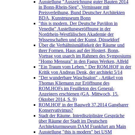
Ausstellung "Auszeichnung guter Bauten 2014
in Bonn-Rhein-Sieg", Vernissage mit
Preisverleihung, Bund Deutscher Architekten
BDA, Kunstmuseum Bonn
"this is modern. Der Deutsche Paviilon in
Venedig" Austellungseröffnung in der
Nordrhein-Westfälischen Akademie der
Wissenschaften und der Kunst, Düsseldorf
Über die Verhältnismäßigkeit der Räume und
ihrer Formen. Haus auf der Hostert, Bonn,
Vortrag von usarch im Rahmen des Symposiums
"Homo Mensura" in den Fagus Werken, Alfeld
"Ein Traum vom Leben." Der ROM.HOF in der
Kritik von Andreas Denk, der architekt 5/14
"Der wunderbare Waschsalon" - Artikel von
Thomas Kliemann zur Eröffnung des
ROM.HOFs im Feuilleton des General-
Anzeigers erschienen (GA, Mittwoch, 15.
Oktober 2014, S. 9)
ROM.HOF in der Bauwelt 37.2014 Gangbarer
Konservativimus?
Stadt der Räume. Interdisziplinäre Gespräche
über Räume der Stadt im Deutschen
Architekturmuseum DAM Frankfurt am Main
Ausstellung "this is modern" bei USM