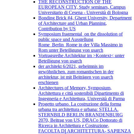
THE RECONSTRUCTION OF THE
EUROPEAN CITY, Study seminars, Campus
Universitario di Cesena - Università di Bologna
Bonding Brick #4, Ghent University, Department
of Architecture and Urban Planning,
Contribution by US
Symposium fragmental_on the dissolution of
public space und Ausstellung
Rome_Berlin_Rome in der Villa Massimo in
Rom unter Beteiligung von usarch
Vortragsreihe Architektur im >Kontext< unter
Beteiligung von usarch
der architekt 6/2021, geheimnis im
gewöhnlichen. zum romantischen in der
architektur, ist mit Beiträgen von usarch
erschienen
Architectures of Memory, Symposium,
Architettura e città sostenibili Dipartimento di
Ingegneria e Architettura, Università di Parma
Progetto urbano. La costruzione della forma
urbana tra architettura e urbana: STELLA.
STERNBILD BERLIN BRANDENBURG
2070, Beitrag von US, DRACo Dottorato di
Ricerca in Architettura e Costruzione,
FACOLTA DI ARCHITETTURA- SAPIENZA