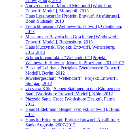
Ludwigsburg, 2013
Nuovo parco sul Mare di Monopoli [Workshop:
Entwurf, Modell], Monopoli, 2013
Haus Lessingstraße [Projekt: Entwurf, Ausführung],
Bonn-Südstadt, 2013
Freilichtmuseum [Wettbewerb: Entwurf], Glentleiten,
2013
Museum der Bayerischen Geschichte [Wettbewerb:
Entwurf, Modell], Regensburg, 2013
Haus Kuczynski [Projekt: Entwurf], Weitersburg,
2012-2013
Schmuckmanufaktur "Wellendorff" [Projekt:
Wettbewerb, Entwurf, Modell], Pforzheim, 2012-2013
Bet- und Lehrhaus Petriplatz [Wettbewerb: Entwurf,
Modell], Berlin, 2012
Juweliergeschäft "Wellendorff" [Projekt: Entwurf],
Stuttgart, 2012
via sacra Köln, Sieben Stationen in den Räumen der
Stadt [Workshop: Entwurf, Modell], Köln, 2012
Piazzale Santa Croce [Workshop: Design], Parma,
2012
Haus Hildebrandt-Besgen [Projekt: Entwurf], Bonn,
2012
Haus im Erlengrund [Projekt: Entwurf, Ausführung],
Sankt Augustin, 2007-2012