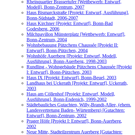
Rheinquartier Brassertufer [Wettbewerb: Entwurf,
Modell], Bonn-Zentrum, 2007
Haus Bismarckstraße [Projekt: Entwurf, Ausführung],
Bonn-Südstadt, 2006-2007
Haus Kirchner [Projekt: Entwurf], Bonn-Bad
Godesberg, 2006
Milchpavillon Münsterplatz [Wettbewerb: Entwurf],
Bonn-Zentrum, 2004
Wohnbebauung Pützchens Chaussée [Projekt II:
Entwurf], Bonn-Pützchen, 2004
Wohnhöfe Auerberg [Projekt: Entwurf, Modell,
Ausführung], Bonn-Auerberg, 1998-2003
Rundling - Wohngebäude Pützchens Chaussée [Projekt
I: Entwurf], Bonn-Pützchen, 2003
Haus IX [Projekt: Entwurf], Bonn-Beuel, 2003
Landhaus bei Uckerath [Projekt: Entwurf], Uckerath,
2003
Haus am Cöllenhof [Projekt: Entwurf, Modell,
Ausführung], Bonn-Endenich, 1999-2002
Städtebauliches Gutachten, Willy-Brandt-Allee, (ehem.
Landesvertretung Baden- Würtemberg) [Gutachten:
Entwurf], Bonn-Zentrum, 2002
Prager Höfe [Projekt I: Entwurf], Bonn-Auerberg,
2002
Neue Mitte, Stadteilzentrum Auerberg [Gutachten: