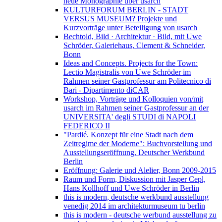
neue Monographie über usarch
KULTURFORUM BERLIN - STADT
VERSUS MUSEUM? Projekte und
Kurzvorträge unter Beteiligung von usarch
Bechtold, Bild · Architektur · Bild, mit Uwe
Schröder, Galeriehaus, Clement & Schneider,
Bonn
Ideas and Concepts. Projects for the Town:
Lectio Magistralis von Uwe Schröder im
Rahmen seiner Gastprofessur am Politecnico di
Bari - Dipartimento diCAR
Workshop, Vorträge und Kolloquien von/mit
usarch im Rahmen seiner Gastprofessur an der
UNIVERSITA' degli STUDI di NAPOLI
FEDERICO II
"Pardié. Konzept für eine Stadt nach dem
Zeitregime der Moderne": Buchvorstellung und
Ausstellungseröffnung, Deutscher Werkbund
Berlin
Eröffnung: Galerie und Alelier, Bonn 2009-2015
Raum und Form, Diskussion mit Jasper Cepl,
Hans Kollhoff und Uwe Schröder in Berlin
this is modern, deutsche werkbund ausstellung
venedig 2014 im architekturmuseum tu berlin
this is modern - deutsche werbund ausstellung zu