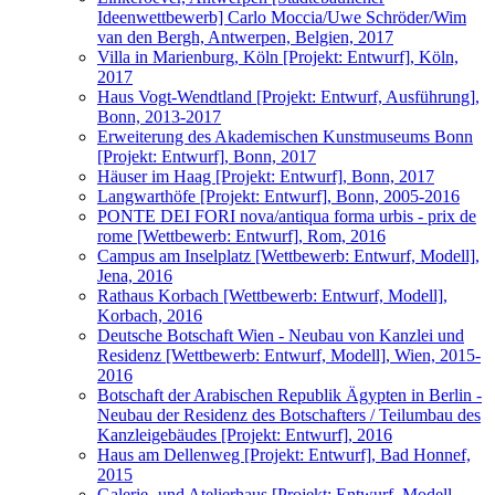
Ideenwettbewerb] Carlo Moccia/Uwe Schröder/Wim
van den Bergh, Antwerpen, Belgien, 2017
Villa in Marienburg, Köln [Projekt: Entwurf], Köln,
2017
Haus Vogt-Wendtland [Projekt: Entwurf, Ausführung],
Bonn, 2013-2017
Erweiterung des Akademischen Kunstmuseums Bonn
[Projekt: Entwurf], Bonn, 2017
Häuser im Haag [Projekt: Entwurf], Bonn, 2017
Langwarthöfe [Projekt: Entwurf], Bonn, 2005-2016
PONTE DEI FORI nova/antiqua forma urbis - prix de
rome [Wettbewerb: Entwurf], Rom, 2016
Campus am Inselplatz [Wettbewerb: Entwurf, Modell],
Jena, 2016
Rathaus Korbach [Wettbewerb: Entwurf, Modell],
Korbach, 2016
Deutsche Botschaft Wien - Neubau von Kanzlei und
Residenz [Wettbewerb: Entwurf, Modell], Wien, 2015-
2016
Botschaft der Arabischen Republik Ägypten in Berlin -
Neubau der Residenz des Botschafters / Teilumbau des
Kanzleigebäudes [Projekt: Entwurf], 2016
Haus am Dellenweg [Projekt: Entwurf], Bad Honnef,
2015
Galerie- und Atelierhaus [Projekt: Entwurf, Modell,