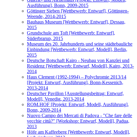
Ausführung], Bonn, 2009-2015
Göttinger Sieben [Wettbewerb: Entwurf], Göttingen-
Weende, 2014-2015
Bauhaus Museum [Wettbewerb: Entwurf], Dessau,
2015
Grundschule am Toft [Wettbewerb: Entwurf],
Süderbrarup, 2015
Museum des 20. Jahrhunderts und seine städtebauliche
Einbindung [Wettbewerb: Entwurf, Modell], Berlin,
2015
Deutsche Botschaft Kairo - Neubau von Kanzlei und
Residenz [Wettbewerb: Entwurf, Modell], Kairo, 2013-
2014
Haus Clement (1992-1994) – Polychromie 2013/14
[Projekt: Entwurf, Ausführung], Bonn-Kessenich,
2013-2014
Deutscher Pavillon [Ausstellungsbeitrag: Entwurf,
Modell], Venedig, 2013-2014
ROM.HOF [Projekt: Entwurf, Modell, Ausführung],
Bonn, 2009-2014
Nuovo Campo dei Mercati di Padova - "Che fare delle
vecchie città?" [Workshop: Entwurf, Modell], Padua,
2013
Höfe am Kaffeeberg [Wettbewerb: Entwurf, Modell],