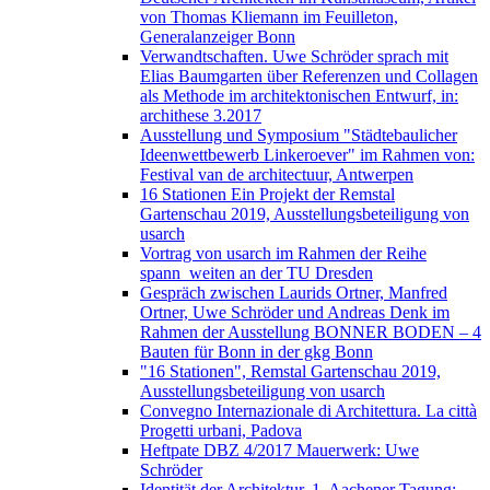
von Thomas Kliemann im Feuilleton,
Generalanzeiger Bonn
Verwandtschaften. Uwe Schröder sprach mit
Elias Baumgarten über Referenzen und Collagen
als Methode im architektonischen Entwurf, in:
archithese 3.2017
Ausstellung und Symposium "Städtebaulicher
Ideenwettbewerb Linkeroever" im Rahmen von:
Festival van de architectuur, Antwerpen
16 Stationen Ein Projekt der Remstal
Gartenschau 2019, Ausstellungsbeteiligung von
usarch
Vortrag von usarch im Rahmen der Reihe
spann_weiten an der TU Dresden
Gespräch zwischen Laurids Ortner, Manfred
Ortner, Uwe Schröder und Andreas Denk im
Rahmen der Ausstellung BONNER BODEN – 4
Bauten für Bonn in der gkg Bonn
"16 Stationen", Remstal Gartenschau 2019,
Ausstellungsbeteiligung von usarch
Convegno Internazionale di Architettura. La città
Progetti urbani, Padova
Heftpate DBZ 4/2017 Mauerwerk: Uwe
Schröder
Identität der Architektur. 1. Aachener Tagung: