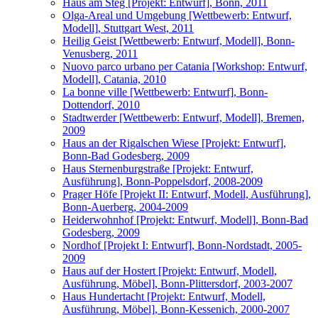
Haus am Steg [Projekt: Entwurf], Bonn, 2011
Olga-Areal und Umgebung [Wettbewerb: Entwurf,
Modell], Stuttgart West, 2011
Heilig Geist [Wettbewerb: Entwurf, Modell], Bonn-
Venusberg, 2011
Nuovo parco urbano per Catania [Workshop: Entwurf,
Modell], Catania, 2010
La bonne ville [Wettbewerb: Entwurf], Bonn-
Dottendorf, 2010
Stadtwerder [Wettbewerb: Entwurf, Modell], Bremen,
2009
Haus an der Rigalschen Wiese [Projekt: Entwurf],
Bonn-Bad Godesberg, 2009
Haus Sternenburgstraße [Projekt: Entwurf,
Ausführung], Bonn-Poppelsdorf, 2008-2009
Prager Höfe [Projekt II: Entwurf, Modell, Ausführung],
Bonn-Auerberg, 2004-2009
Heiderwohnhof [Projekt: Entwurf, Modell], Bonn-Bad
Godesberg, 2009
Nordhof [Projekt I: Entwurf], Bonn-Nordstadt, 2005-
2009
Haus auf der Hostert [Projekt: Entwurf, Modell,
Ausführung, Möbel], Bonn-Plittersdorf, 2003-2007
Haus Hundertacht [Projekt: Entwurf, Modell,
Ausführung, Möbel], Bonn-Kessenich, 2000-2007