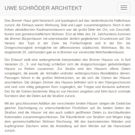
UWE SCHRÖDER ARCHITEKT
Toggl
navig
Das
Bremer Haus
geht historisch und typologisch auf das niederdeutsche Hallenhaus
zurück. Als Einhaus waren Wohnung, Stall und Lager zusammengefasst. Noch in den
frühen
altstädtischen Kaufmannshäusern
war die große Diele der Ort, von Geschäft,
Kontor und gemeinschaftlichem Wohnen. Erst ab Mitte des 19. Jahrhunderts kommen
die
Bremer Bürgerhäuser
mit untereinander ähnlich gegliederten Grundrissen auf. Die
Varianz des Typs in der Zwei- bis Fünfachsigkeit und in der Ein- bis
Dreigeschossigkeit ermöglichte ein differenziertes städtisches Wohnhaus. Bis ins
eingehende 20. Jahrhundert gab es in Bremen nur vereinzelte Mehrfamilienhäuser.
Der Entwurf stellt eine weitergehende Interpretation des
Bremer Hauses
vor. In fünf
Varianten (2-, 3- und 4achsig) schließen sich die dreigeschossigen giebelständigen
Häuser zu Reihen zusammen. Zur Straße sind den Häusern offene Dielen
vorgelagert, die jeweils als Vorhallen und/oder wettergeschütze Abstellplätze dienen.
Passagen führen in die großen Wohnküchen, an die sich die Gärten der Häuser
anschließen. Die übrigen Zimmer des Hauses befinden sich in den Obergeschossen
und sind vom mittig gelegenen Kern zugänglich, der Treppe und Anräume aufnimmt.
Der für die Gärten bestimmte Weg ist von Hecken umgeben und führt durch schmale
Korridore über die Dielen auf die Straßen zurück.
Mit der geschlossenen Addition der verschieden breiten Häuser steigen die Giebel bei
gleicher Dachneigung zu unterschiedlichen Firsthöhen auf. An beiden Seiten der
Straßen sind die Häuser mit den auch seitlich geöffneten Dielen zu durchlaufenden
Kolonnaden zusammengeschlossen. Die Räumlichkeit von Straßen und Wegen trägt
dem gemeinschaftlichen Wohnen Rechnung. Mit den backsteinroten Wänden und
kupfergrünen Dächern weist die Ansiedlung auf dem Werder auf die Hansestadt
zurück.