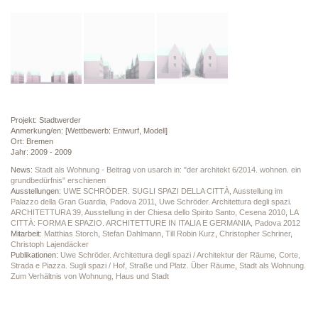
Projekt: Stadtwerder
Anmerkung/en: [Wettbewerb: Entwurf, Modell]
Ort: Bremen
Jahr: 2009 - 2009
News:
Stadt als Wohnung - Beitrag von usarch in: "der architekt 6/2014. wohnen. ein
grundbedürfnis" erschienen
Ausstellungen:
UWE SCHRÖDER. SUGLI SPAZI DELLA CITTÀ, Ausstellung im
Palazzo della Gran Guardia, Padova 2011
,
Uwe Schröder. Architettura degli spazi.
ARCHITETTURA 39, Ausstellung in der Chiesa dello Spirito Santo, Cesena 2010
,
LA
CITTÀ: FORMA E SPAZIO. ARCHITETTURE IN ITALIA E GERMANIA, Padova 2012
Mitarbeit:
Matthias Storch
,
Stefan Dahlmann
,
Till Robin Kurz
,
Christopher Schriner
,
Christoph Lajendäcker
Publikationen:
Uwe Schröder. Architettura degli spazi / Architektur der Räume
,
Corte,
Strada e Piazza. Sugli spazi / Hof, Straße und Platz. Über Räume
,
Stadt als Wohnung.
Zum Verhältnis von Wohnung, Haus und Stadt