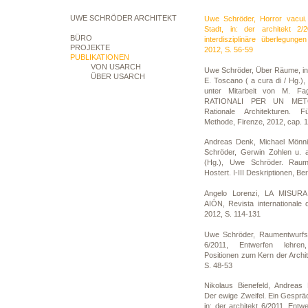
UWE SCHRÖDER ARCHITEKT
Uwe Schröder, Horror vacui
Stadt, in: der architekt 2/
BÜRO
interdisziplinäre überlegun
PROJEKTE
2012, S. 56-59
PUBLIKATIONEN
VON USARCH
Uwe Schröder, Über Räume, in:
ÜBER USARCH
E. Toscano ( a cura di / Hg.), 
unter Mitarbeit von M. Fa
RATIONALI PER UN MET
Rationale Architekturen. F
Methode, Firenze, 2012, cap. 1
Andreas Denk, Michael Mönni
Schröder, Gerwin Zohlen u. a
(Hg.), Uwe Schröder. Rau
Hostert. I-III Deskriptionen, Ber
Angelo Lorenzi, LA MISUR
AIÓN, Revista internationale d
2012, S. 114-131
Uwe Schröder, Raumentwurfsle
6/2011, Entwerfen lehren
Positionen zum Kern der Archi
S. 48-53
Nikolaus Bienefeld, Andreas
Der ewige Zweifel. Ein Gesprä
in: der architekt 6/2011, Entw