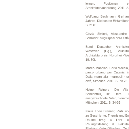
lernen. Positione
Architektenausbildung, 2011, S
Wolfgang Bachmann, Gerhar
Jahres. Die besten Einfamilie
S. 214f.
Cinzia Simioni, Alessandr
Schröder. Sugli spazi della cit
Bund Deutscher Architek
Westfalen (Hg.), Bauku
Architekturpreis Nordrhein-We
19, 50f.
Marco Mannino, Carlo Moccia
parco urbano per Catania,
Dalla metro alla metropoli - s
città, Siracusa, 2011, S. 70-75
Holger Reiners, Die Villa
Bekenntnis, in: Ders.,
ausgezeichnete Villen, Somme
München, 2011, S. 34-39
Klaus Theo Brenner, Platz und
zu Geschichte, Theorie und En
Räume hrsg. a. Lehr- un
Raumgestaltung d. Fakultä
Rheinisch-Westfälischen Te