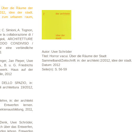
. Über die Räume der
2012, idee der stadt.
gen zum urbanen raum,
 C. Simioni, A. Tognon,
e la collaborazione di /
gioli, ARCHITETTURE
ODO CONDIVISO /
ür eine verbindliche
Autor: Uwe Schröder
1
Titel: Horror vacui. Über die Räume der Stadt
Sammelband/Zeitschrift: in: der architekt 2/2012, idee der stad
nger, Jan Pieper, Uwe
Datum: 2012
., B. u. G. Friedrichs
Seite(n): S. 56-59
mwerk. Haus auf der
lin, 2012
A DELLO SPAZIO, in:
i architettura 19/2012,
hre, in: der architekt
, Entwerfen lernen.
tektenausbildung, 2011,
 Denk, Uwe Schröder,
ch über das Entwerfen,
erfen lehren, Entwerfen