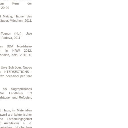
n zum Kern der
. 20-29
d Matzig, Häuser des
nhäuser, München, 2011,
o Tognon (Hg.), Uwe
tà, Padova, 2011
ten BDA Nordrhein-
ltur in NRW 2012.
stfalen, Köln, 2011, S.
, Uwe Schröder, Nuovo
 in: INTERSECTIONS -
ette occasioni per fare
 als biographisches
 Das Landhaus. 33
rhäuser und Refugien,
 Haus, in: Materialien
twurf architektonischer
d Forschungsgebiet
t Architektur a. d.
chnischen Hochschule