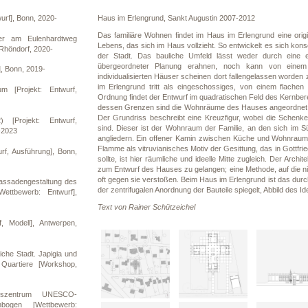
wurf], Bonn, 2020-
Haus im Erlengrund, Sankt Augustin 2007-2012
Das familiäre Wohnen findet im Haus im Erlengrund eine ori
er am Eulenhardtweg
Lebens, das sich im Haus vollzieht. So entwickelt es sich k
 Rhöndorf, 2020-
der Stadt. Das bauliche Umfeld lässt weder durch eine e
übergeordneter Planung erahnen, noch kann von einem 
], Bonn, 2019-
individualisierten Häuser scheinen dort fallengelassen worde
im Erlengrund tritt als eingeschossiges, von einem flach
aum [Projekt: Entwurf,
Ordnung findet der Entwurf im quadratischen Feld des Kernberei
dessen Grenzen sind die Wohnräume des Hauses angeordnet; 
Der Grundriss beschreibt eine Kreuzfigur, wobei die Schenk
[Projekt: Entwurf,
sind. Dieser ist der Wohnraum der Familie, an den sich i
-2023
angliedern. Ein offener Kamin zwischen Küche und Wohnraum 
Flamme als vitruvianisches Motiv der Gesittung, das in Gottf
rf, Ausführung], Bonn,
sollte, ist hier räumliche und ideelle Mitte zugleich. Der Arc
zum Entwurf des Hauses zu gelangen; eine Methode, auf die n
oft gegen sie verstoßen. Beim Haus im Erlengrund ist das durc
Fassadengestaltung des
der zentrifugalen Anordnung der Bauteile spiegelt, Abbild des I
Wettbewerb: Entwurf],
Text von Rainer Schützeichel
, Modell], Antwerpen,
iche Stadt. Japigia und
 Quartiere [Workshop,
onszentrum UNESCO-
bogen [Wettbewerb: