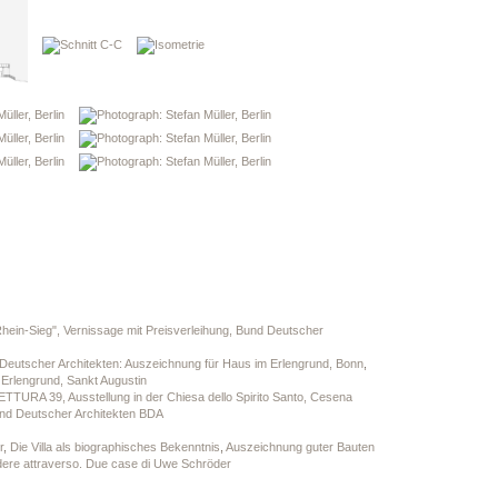
hein-Sieg", Vernissage mit Preisverleihung, Bund Deutscher
eutscher Architekten: Auszeichnung für Haus im Erlengrund, Bonn
,
m Erlengrund, Sankt Augustin
ETTURA 39, Ausstellung in der Chiesa dello Spirito Santo, Cesena
nd Deutscher Architekten BDA
r
,
Die Villa als biographisches Bekenntnis
,
Auszeichnung guter Bauten
edere attraverso. Due case di Uwe Schröder