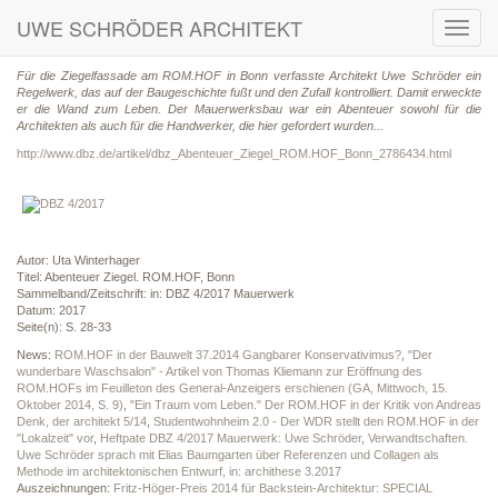
UWE SCHRÖDER ARCHITEKT
Toggl
navig
Für die Ziegelfassade am ROM.HOF in Bonn verfasste Architekt Uwe Schröder ein
Regelwerk, das auf der Baugeschichte fußt und den Zufall kontrolliert. Damit erweckte
er die Wand zum Leben. Der Mauerwerksbau war ein Abenteuer sowohl für die
Architekten als auch für die Handwerker, die hier gefordert wurden...
http://www.dbz.de/artikel/dbz_Abenteuer_Ziegel_ROM.HOF_Bonn_2786434.html
Autor: Uta Winterhager
Titel: Abenteuer Ziegel. ROM.HOF, Bonn
Sammelband/Zeitschrift: in: DBZ 4/2017 Mauerwerk
Datum: 2017
Seite(n): S. 28-33
News:
ROM.HOF in der Bauwelt 37.2014 Gangbarer Konservativimus?
,
"Der
wunderbare Waschsalon" - Artikel von Thomas Kliemann zur Eröffnung des
ROM.HOFs im Feuilleton des General-Anzeigers erschienen (GA, Mittwoch, 15.
Oktober 2014, S. 9)
,
"Ein Traum vom Leben." Der ROM.HOF in der Kritik von Andreas
Denk, der architekt 5/14
,
Studentwohnheim 2.0 - Der WDR stellt den ROM.HOF in der
"Lokalzeit" vor
,
Heftpate DBZ 4/2017 Mauerwerk: Uwe Schröder
,
Verwandtschaften.
Uwe Schröder sprach mit Elias Baumgarten über Referenzen und Collagen als
Methode im architektonischen Entwurf, in: archithese 3.2017
Auszeichnungen:
Fritz-Höger-Preis 2014 für Backstein-Architektur: SPECIAL