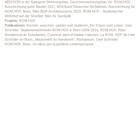
MENTION in der Kategorie Wohnungsbau, Geschosswohnungsbau für: ROM.HOF
,
Auszeichnung guter Bauten 2017, BDA Bund Deutscher Architekten: Auszeichnung für
ROM.HOF, Bonn
,
Nike BDA-Architekturpreis 2019, ROM.HOF - Studentischer
Wohnhof auf der Shortlist: Nike für Symbolik
Projekte:
ROM.HOF
Publikationen:
Kochen, waschen, spielen und studieren
,
Ein Traum vom Leben. Uwe
Schröder: Studentenwohnheim ROM.HOF in Bonn 2009-2014
,
ROM.HOF, Patio
Residencial de Estudiantes
,
Construir para el habitar colectivo. La ROM. HOF de Uwe
Schröder en Bonn
,
„Mauerwerk ist Handwerk“
,
Romaneum. Uwe Schröder.
ROM.HOF, Bonn. Un òikos per la periferia contemporanea