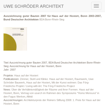
UWE SCHRÖDER ARCHITEKT
Toggl
navig
Auszeichnung guter Bauten 2007 für Haus auf der Hostert, Bonn 2003-2007,
Bund Deutscher Architekten
BDA Bonn-Rhein-Sieg
Titel: Auszeichnung guter Bauten 2007, BDA Bund Deutscher Architekten Bonn-Rhein-
Sieg: Auszeichnung für Haus auf der Hostert, Bonn
Jahr: 2007
Projekte:
Haus auf der Hostert
Publikationen:
Zimmer, Stuhl und Klinke. Haus auf der Hostert
,
Raumwerk
,
Uwe
Schröder Bauwerk
,
Haus auf der Hostert
,
Mit der Kunst wohnen: Das Förg-
Friedrichs-Projekt / Living with Art: The Förg-Friedrichs-Project
News:
Über die Verhältnismäßigkeit der Räume und ihrer Formen. Haus auf der
Hostert, Bonn, Vortrag von usarch im Rahmen des Symposiums "Homo Mensura" in
den Fagus Werken, Alfeld
Auszeichnungen:
Architekturpreis der Reiners Stiftung 2008: 1. Preis für Haus auf der
Hostert, Bonn