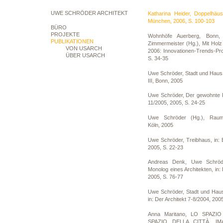
UWE SCHRÖDER ARCHITEKT
Katharina Heider, Doppelhäu
München, 2006, S. 100-103
BÜRO
PROJEKTE
Wohnhöfe Auerberg, Bonn,
PUBLIKATIONEN
Zimmermeister (Hg.), Mit Hol
VON USARCH
2006: Innovationen-Trends-Pr
ÜBER USARCH
S. 34-35
Uwe Schröder, Stadt und Haus 
III, Bonn, 2005
Uwe Schröder, Der gewohnte R
11/2005, 2005, S. 24-25
Uwe Schröder (Hg.), RaumT
Köln, 2005
Uwe Schröder, Treibhaus, in: 
2005, S. 22-23
Andreas Denk, Uwe Schröder
Monolog eines Architekten, in: 
2005, S. 76-77
Uwe Schröder, Stadt und Haus
in: Der Architekt 7-8/2004, 200
Anna Maritano, LO SPAZI
SPAZIO DELLA CITTÀ. I