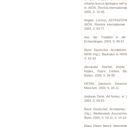
urbana ricerca tipologica nell´
in: AIÓN, Revista internationale
2005, S. 70-85
Angelo Lorenzi, ASTRAZION
AIÓN, Revista internationale 
2004, S. 63-77
Aus der Tradition in die 
Echterdingen, 2004, S. 48-51
Bund Deutscher Architekte
NRW (Hg.), Baukultur in NRW 
S. 42-43
Alexander Reichel, Anette
Köpke,, Putze. Farben. Be
Baden, 2004, S. 84-85
DETAIL Jahrbuch, Deutsch
München, 2004, S. 18-21
Andreas Denk, Ad fontes, in: 
2004, S. 60-63
Bund Deutscher Architekten
(Hg.), Wettbewerb: Auszeichn
Bonn, 2004, S. 10-11, S. 14-15
Klaus Dieter Weiss, Wohnhöfe