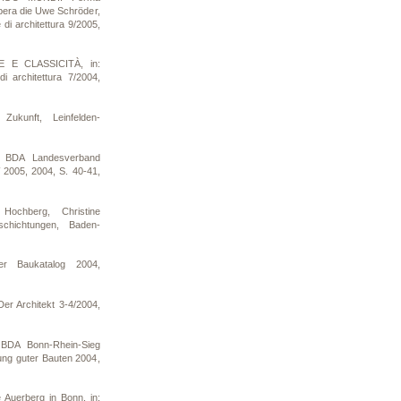
opera die Uwe Schröder,
 di architettura 9/2005,
E E CLASSICITÀ, in:
di architettura 7/2004,
Zukunft, Leinfelden-
n BDA Landesverband
2005, 2004, S. 40-41,
 Hochberg, Christine
schichtungen, Baden-
er Baukatalog 2004,
Der Architekt 3-4/2004,
 BDA Bonn-Rhein-Sieg
ung guter Bauten 2004,
 Auerberg in Bonn, in: