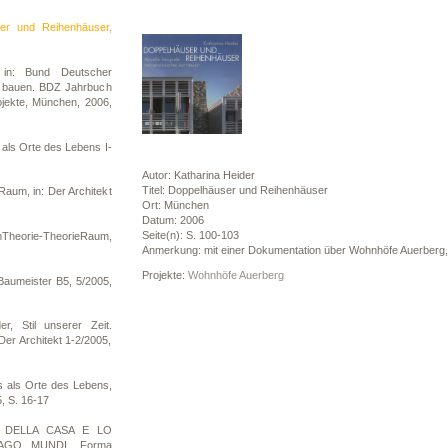
ser und Reihenhäuser,
 in: Bund Deutscher
z bauen. BDZ Jahrbuch
ojekte, München, 2006,
als Orte des Lebens I-
Autor: Katharina Heider
Titel: Doppelhäuser und Reihenhäuser
aum, in: Der Architekt
Ort: München
Datum: 2006
Seite(n): S. 100-103
heorie-TheorieRaum,
Anmerkung: mit einer Dokumentation über Wohnhöfe Auerberg
Projekte:
Wohnhöfe Auerberg
Baumeister B5, 5/2005,
, Stil unserer Zeit.
Der Architekt 1-2/2005,
 als Orte des Lebens,
5, S. 16-17
O DELLA CASA E LO
MAGO MUNDI. Forma