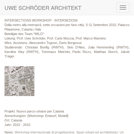
UWE SCHRÖDER ARCHITEKT
Toggl
navig
INTERSECTIONS WORKSHOP - INTERSEZIONI
Dalla metro alla metropoli, sette occasioni per fare città, 5-11 Settembre 2010, Palazzo
Platamone, Catania | Italy
Beteiligte des Team "MILO":
Leitung: Prof. Uwe Schröder, Prof. Carlo Moccia, Prof. Marco Mannino
Wiss. Assistenz: Alessandro Tognon, Dario Borgesse
Studierende: Christian Bonfig (RWTH), Sirio D'Aleo, Julia Hemmerling (RWTH),
Karoline Kley (RWTH), Tommaso Melchini, Paolo Rizzo, Matthias Storch, Jakob
Träger
Projekt: Nuovo parco urbano per Catania
Anmerkung/en: [Workshop: Entwurf, Modell]
Ort: Catania
Jahr: 2010 - 2010
News:
Workshop internazionale di progettazione. Spazi urbani ed architettonici. Un