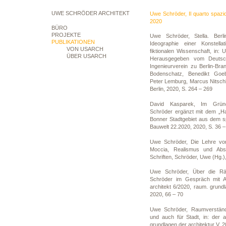
UWE SCHRÖDER ARCHITEKT
Uwe Schröder, Il quarto spazio. 
2020
BÜRO
PROJEKTE
Uwe Schröder, Stella. Berl
PUBLIKATIONEN
Ideographie einer Konstella
VON USARCH
fiktionalen Wissenschaft, in: 
ÜBER USARCH
Herausgegeben vom Deutsch
Ingenieurverein zu Berlin-Bra
Bodenschatz, Benedikt Goeb
Peter Lemburg, Marcus Nitsch
Berlin, 2020, S. 264 – 269
David Kasparek, Im Gründe
Schröder ergänzt mit dem „Ha
Bonner Stadtgebiet aus dem s
Bauwelt 22.2020, 2020, S. 36 –
Uwe Schröder, Die Lehre von
Moccia, Realismus und Abst
Schriften, Schröder, Uwe (Hg.),
Uwe Schröder, Über die R
Schröder im Gespräch mit A
architekt 6/2020, raum. grundl
2020, 66 – 70
Uwe Schröder, Raumverständn
und auch für Stadt, in: der a
grundlagen der architektur V, 2