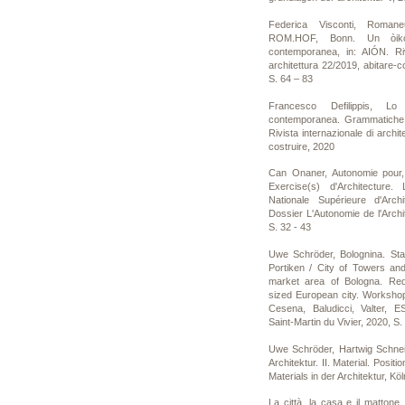
Federica Visconti, Roman
ROM.HOF, Bonn. Un òikos
contemporanea, in: AIÓN. Riv
architettura 22/2019, abitare-c
S. 64 – 83
Francesco Defilippis, Lo
contemporanea. Grammatiche a
Rivista internazionale di archit
costruire, 2020
Can Onaner, Autonomie pour, 
Exercise(s) d'Architecture.
Nationale Supérieure d'Arch
Dossier L'Autonomie de l'Arch
S. 32 - 43
Uwe Schröder, Bolognina. St
Portiken / City of Towers and
market area of Bologna. Red
sized European city. Workshop
Cesena, Baludicci, Valter, 
Saint-Martin du Vivier, 2020, S.
Uwe Schröder, Hartwig Schneid
Architektur. II. Material. Posi
Materials in der Architektur, Kö
La città, la casa e il mattone.