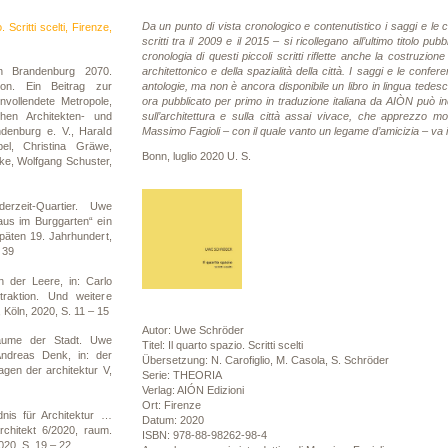
Da un punto di vista cronologico e contenutistico i saggi e le co
Scritti scelti, Firenze,
scritti tra il 2009 e il 2015 – si ricollegano all’ultimo titolo pub
cronologia di questi piccoli scritti riflette anche la costruzi
architettonico e della spazialità della città. I saggi e le conf
in Brandenburg 2070.
antologie, ma non è ancora disponibile un libro in lingua tedesca
tion. Ein Beitrag zur
ora pubblicato per primo in traduzione italiana da AIÒN può ind
Unvollendete Metropole,
sull’architettura e sulla città assai vivace, che apprezzo m
en Architekten- und
Massimo Fagioli – con il quale vanto un legame d’amicizia – va il
ndenburg e. V., Harald
el, Christina Gräwe,
Bonn, luglio 2020 U. S.
ke, Wolfgang Schuster,
rzeit-Quartier. Uwe
us im Burggarten“ ein
päten 19. Jahrhundert,
 39
 der Leere, in: Carlo
raktion. Und weitere
 Köln, 2020, S. 11 – 15
Autor: Uwe Schröder
äume der Stadt. Uwe
Titel: Il quarto spazio. Scritti scelti
ndreas Denk, in: der
Übersetzung: N. Carofiglio, M. Casola, S. Schröder
agen der architektur V,
Serie: THEORIA
Verlag: AIÓN Edizioni
Ort: Firenze
is für Architektur …
Datum: 2020
rchitekt 6/2020, raum.
ISBN: 978-88-98262-98-4
020, S. 19 – 22