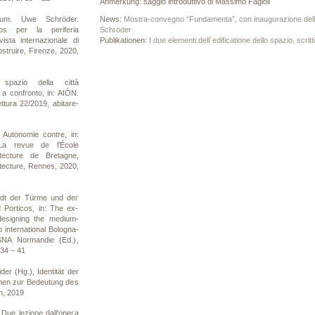
Anmerkung: saggio introduttivo di Massimo Fagioli
eum. Uwe Schröder.
News:
Mostra-convegno “Fundamenta”, con inaugurazione della e
 per la periferia
Schröder
ista internazionale di
Publikationen:
I due elementi dell´edificatione dello spazio. scritti
ostruire, Firenze, 2020,
 spazio della città
 confronto, in: AIÓN.
ettura 22/2019, abitare-
Autonomie contre, in:
 La revue de l'École
itecture de Bretagne,
itecture, Rennes, 2020,
adt der Türme und der
 Porticos, in: The ex-
esigning the medium-
 international Bologna-
ESNA Normandie (Ed.),
 34 – 41
er (Hg.), Identität der
tionen zur Bedeutung des
ln, 2019
 Due lezione dall'opera