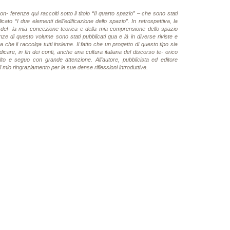
n- ferenze qui raccolti sotto il titolo “Il quarto spazio” – che sono stati
blicato “I due elementi dell’edificazione dello spazio”. In retrospettiva, la
one del- la mia concezione teorica e della mia comprensione dello spazio
erenze di questo volume sono stati pubblicati qua e là in diverse riviste e
 che li raccolga tutti insieme. Il fatto che un progetto di questo tipo sia
icare, in fin dei conti, anche una cultura italiana del discorso te- orico
olto e seguo con grande attenzione. All’autore, pubblicista ed editore
 mio ringraziamento per le sue dense riflessioni introduttive.