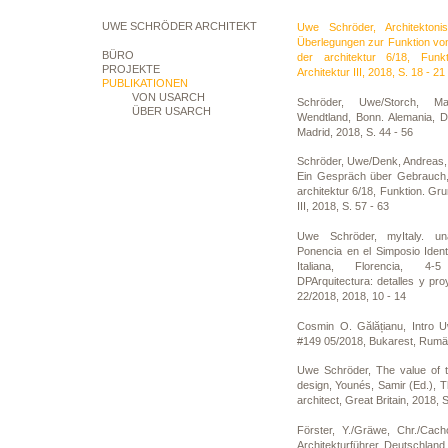
UWE SCHRÖDER ARCHITEKT
Uwe Schröder, Architektoni
Überlegungen zur Funktion von
BÜRO
der architektur 6/18, Funk
PROJEKTE
Architektur III, 2018, S. 18 - 21
PUBLIKATIONEN
VON USARCH
Schröder, Uwe/Storch, Ma
ÜBER USARCH
Wendtland, Bonn. Alemania, D
Madrid, 2018, S. 44 - 56
Schröder, Uwe/Denk, Andreas, 
Ein Gespräch über Gebrauch
architektur 6/18, Funktion. Gru
III, 2018, S. 57 - 63
Uwe Schröder, myItaly. un
Ponencia en el Simposio Ident
Italiana, Florencia, 4-
DPArquitectura: detalles y pro
22/2018, 2018, 10 - 14
Cosmin O. Gălățianu, Intro U
#149 05/2018, Bukarest, Rumän
Uwe Schröder, The value of th
design, Younés, Samir (Ed.), The
architect, Great Britain, 2018, 
Förster, Y./Gräwe, Chr./Cach
Architekturführer Deutschland