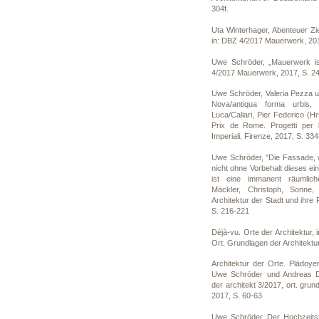
304f.
Uta Winterhager, Abenteuer Z
in: DBZ 4/2017 Mauerwerk, 201
Uwe Schröder, „Mauerwerk is
4/2017 Mauerwerk, 2017, S. 24
Uwe Schröder, Valeria Pezza 
Nova/antiqua forma urbis,
Luca/Caliari, Pier Federico (Hr
Prix de Rome. Progetti per 
Imperiali, Firenze, 2017, S. 33
Uwe Schröder, "Die Fassade, 
nicht ohne Vorbehalt dieses ei
ist eine immanent räumliche
Mäckler, Christoph, Sonne,
Architektur der Stadt und ihre 
S. 216-221
Déjà-vu. Orte der Architektur, i
Ort. Grundlagen der Architektur
Architektur der Orte. Plädoyer
Uwe Schröder und Andreas D
der architekt 3/2017, ort. grund
2017, S. 60-63
Uwe Schröder, Der Hochzeits