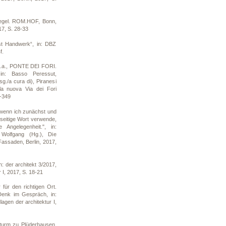
iegel. ROM.HOF, Bonn,
7, S. 28-33
t Handwerk“, in: DBZ
f.
u.a., PONTE DEI FORI.
 in: Basso Peressut,
sg./a cura di), Piranesi
la nuova Via dei Fori
4-349
wenn ich zunächst und
nseitige Wort verwende,
 Angelegenheit.", in:
 Wolfgang (Hg.), Die
Fassaden, Berlin, 2017,
n: der architekt 3/2017,
 I, 2017, S. 18-21
 für den richtigen Ort.
enk im Gespräch, in:
lagen der architektur I,
turm zu Plüderhausen,