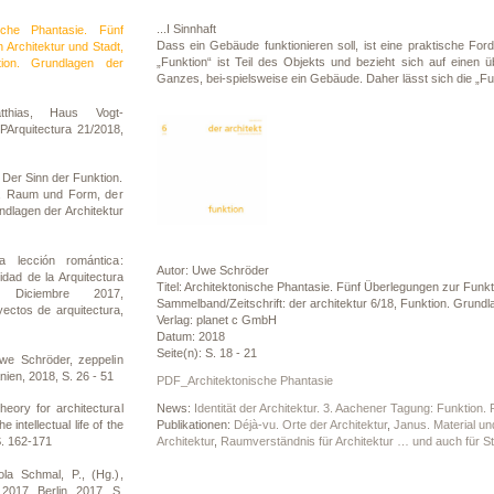
...I Sinnhaft
sche Phantasie. Fünf
Dass ein Gebäude funktionieren soll, ist eine praktische Ford
 Architektur und Stadt,
„Funktion“ ist Teil des Objekts und bezieht sich auf einen
tion. Grundlagen der
Ganzes, bei-spielsweise ein Gebäude. Daher lässt sich die „F
tthias, Haus Vogt-
PArquitectura 21/2018,
Der Sinn der Funktion.
, Raum und Form, der
ndlagen der Architektur
a lección romántica:
Autor: Uwe Schröder
idad de la Arquitectura
Titel: Architektonische Phantasie. Fünf Überlegungen zur Funkt
5 Diciembre 2017,
Sammelband/Zeitschrift: der architektur 6/18, Funktion. Grundla
yectos de arquitectura,
Verlag: planet c GmbH
Datum: 2018
Seite(n): S. 18 - 21
we Schröder, zeppelin
ien, 2018, S. 26 - 51
PDF_Architektonische Phantasie
News:
Identität der Architektur. 3. Aachener Tagung: Funktion.
eory for architectural
Publikationen:
Déjà-vu. Orte der Architektur
,
Janus. Material und
 intellectual life of the
Architektur
,
Raumverständnis für Architektur … und auch für St
S. 162-171
ola Schmal, P., (Hg.),
 2017, Berlin, 2017, S.