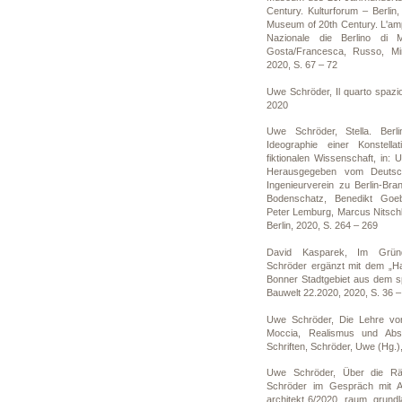
Century. Kulturforum – Berlin
Museum of 20th Century. L'amp
Nazionale die Berlino di
Gosta/Francesca, Russo, Mir
2020, S. 67 – 72
Uwe Schröder, Il quarto spazio. 
2020
Uwe Schröder, Stella. Berl
Ideographie einer Konstella
fiktionalen Wissenschaft, in: 
Herausgegeben vom Deutsch
Ingenieurverein zu Berlin-Bra
Bodenschatz, Benedikt Goeb
Peter Lemburg, Marcus Nitsch
Berlin, 2020, S. 264 – 269
David Kasparek, Im Gründe
Schröder ergänzt mit dem „Ha
Bonner Stadtgebiet aus dem s
Bauwelt 22.2020, 2020, S. 36 –
Uwe Schröder, Die Lehre von
Moccia, Realismus und Abst
Schriften, Schröder, Uwe (Hg.),
Uwe Schröder, Über die R
Schröder im Gespräch mit A
architekt 6/2020, raum. grundl