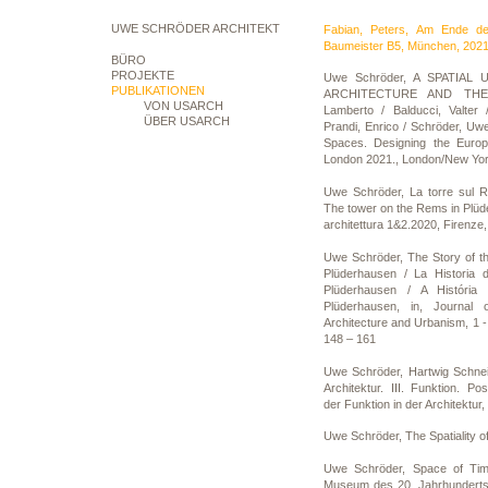
UWE SCHRÖDER ARCHITEKT
Fabian, Peters, Am Ende de
Baumeister B5, München, 2021
BÜRO
PROJEKTE
Uwe Schröder, A SPATIAL
PUBLIKATIONEN
ARCHITECTURE AND THE CI
VON USARCH
Lamberto / Balducci, Valter
ÜBER USARCH
Prandi, Enrico / Schröder, Uw
Spaces. Designing the Europ
London 2021., London/New Yor
Uwe Schröder, La torre sul 
The tower on the Rems in Plü
architettura 1&2.2020, Firenze,
Uwe Schröder, The Story of t
Plüderhausen / La Historia 
Plüderhausen / A Históri
Plüderhausen, in, Journal of
Architecture and Urbanism, 1 -
148 – 161
Uwe Schröder, Hartwig Schneid
Architektur. III. Funktion. P
der Funktion in der Architektur,
Uwe Schröder, The Spatiality o
Uwe Schröder, Space of Ti
Museum des 20. Jahrhunderts