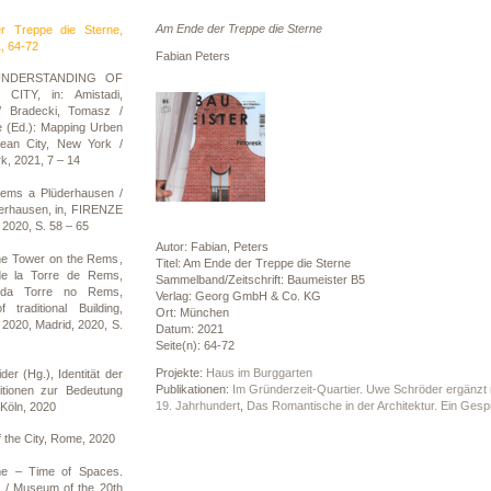
Am Ende der Treppe die Sterne
r Treppe die Sterne,
, 64-72
Fabian Peters
 UNDERSTANDING OF
TY, in: Amistadi,
 / Bradecki, Tomasz /
e (Ed.): Mapping Urben
ean City, New York /
k, 2021, 7 – 14
Rems a Plüderhausen /
derhausen, in, FIRENZE
 2020, S. 58 – 65
Autor: Fabian, Peters
he Tower on the Rems,
Titel: Am Ende der Treppe die Sterne
de la Torre de Rems,
Sammelband/Zeitschrift: Baumeister B5
a da Torre no Rems,
Verlag: Georg GmbH & Co. KG
 traditional Building,
Ort: München
 2020, Madrid, 2020, S.
Datum: 2021
Seite(n): 64-72
Projekte:
Haus im Burggarten
er (Hg.), Identität der
Publikationen:
Im Gründerzeit-Quartier. Uwe Schröder ergänzt 
ositionen zur Bedeutung
19. Jahrhundert
,
Das Romantische in der Architektur. Ein Ges
 Köln, 2020
f the City, Rome, 2020
me – Time of Spaces.
 / Museum of the 20th