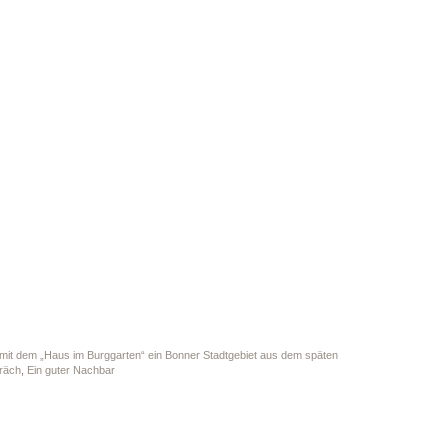
mit dem „Haus im Burggarten“ ein Bonner Stadtgebiet aus dem späten
präch
,
Ein guter Nachbar