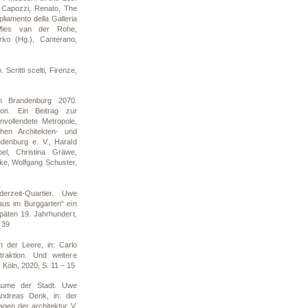
, Capozzi, Renato, The
liamento della Galleria
 Mies van der Rohe,
ko (Hg.), Canterano,
Scritti scelti, Firenze,
in Brandenburg 2070.
tion. Ein Beitrag zur
Unvollendete Metropole,
en Architekten- und
ndenburg e. V., Harald
el, Christina Gräwe,
ke, Wolfgang Schuster,
rzeit-Quartier. Uwe
us im Burggarten“ ein
päten 19. Jahrhundert,
 39
 der Leere, in: Carlo
raktion. Und weitere
 Köln, 2020, S. 11 – 15
äume der Stadt. Uwe
ndreas Denk, in: der
agen der architektur V,