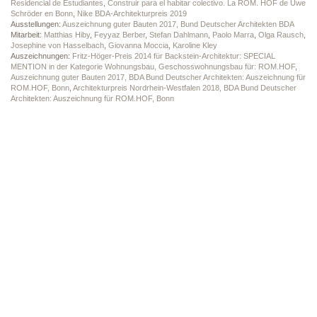
Residencial de Estudiantes
,
Construir para el habitar colectivo. La ROM. HOF de Uwe
Schröder en Bonn
,
Nike BDA-Architekturpreis 2019
Ausstellungen:
Auszeichnung guter Bauten 2017, Bund Deutscher Architekten BDA
Mitarbeit:
Matthias Hiby
,
Feyyaz Berber
,
Stefan Dahlmann
,
Paolo Marra
,
Olga Rausch
,
Josephine von Hasselbach
,
Giovanna Moccia
,
Karoline Kley
Auszeichnungen:
Fritz-Höger-Preis 2014 für Backstein-Architektur: SPECIAL
MENTION in der Kategorie Wohnungsbau, Geschosswohnungsbau für: ROM.HOF
,
Auszeichnung guter Bauten 2017, BDA Bund Deutscher Architekten: Auszeichnung für
ROM.HOF, Bonn
,
Architekturpreis Nordrhein-Westfalen 2018, BDA Bund Deutscher
Architekten: Auszeichnung für ROM.HOF, Bonn