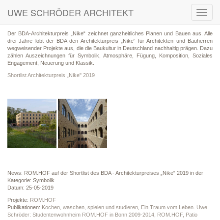
UWE SCHRÖDER ARCHITEKT
Toggl
navig
Der BDA-Architekturpreis „Nike“ zeichnet ganzheitliches Planen und Bauen aus. Alle
drei Jahre lobt der BDA den Architekturpreis „Nike“ für Architekten und Bauherren
wegweisender Projekte aus, die die Baukultur in Deutschland nachhaltig prägen. Dazu
zählen Auszeichnungen für Symbolik, Atmosphäre, Fügung, Komposition, Soziales
Engagement, Neuerung und Klassik.
Shortlist Architekturpreis „Nike" 2019
News: ROM.HOF auf der Shortlist des BDA - Architekturpreises „Nike“ 2019 in der
Kategorie: Symbolik
Datum: 25-05-2019
Projekte:
ROM.HOF
Publikationen:
Kochen, waschen, spielen und studieren
,
Ein Traum vom Leben. Uwe
Schröder: Studentenwohnheim ROM.HOF in Bonn 2009-2014
,
ROM.HOF, Patio