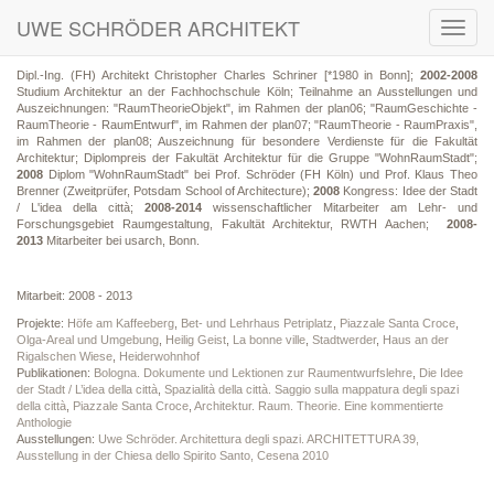
UWE SCHRÖDER ARCHITEKT
Toggl
navig
Dipl.-Ing. (FH) Architekt Christopher Charles Schriner [*1980 in Bonn];
2002-2008
Studium Architektur an der Fachhochschule Köln; Teilnahme an Ausstellungen und
Auszeichnungen: "RaumTheorieObjekt", im Rahmen der plan06; "RaumGeschichte -
RaumTheorie - RaumEntwurf", im Rahmen der plan07; "RaumTheorie - RaumPraxis",
im Rahmen der plan08; Auszeichnung für besondere Verdienste für die Fakultät
Architektur; Diplompreis der Fakultät Architektur für die Gruppe "WohnRaumStadt";
2008
Diplom "WohnRaumStadt" bei Prof. Schröder (FH Köln) und Prof. Klaus Theo
Brenner (Zweitprüfer, Potsdam School of Architecture);
2008
Kongress: Idee der Stadt
/ L'idea della città;
2008-2014
wissenschaftlicher Mitarbeiter am Lehr- und
Forschungsgebiet Raumgestaltung, Fakultät Architektur, RWTH Aachen;
2008-
2013
Mitarbeiter bei usarch, Bonn.
Mitarbeit: 2008 - 2013
Projekte:
Höfe am Kaffeeberg
,
Bet- und Lehrhaus Petriplatz
,
Piazzale Santa Croce
,
Olga-Areal und Umgebung
,
Heilig Geist
,
La bonne ville
,
Stadtwerder
,
Haus an der
Rigalschen Wiese
,
Heiderwohnhof
Publikationen:
Bologna. Dokumente und Lektionen zur Raumentwurfslehre
,
Die Idee
der Stadt / L’idea della città
,
Spazialità della città. Saggio sulla mappatura degli spazi
della città
,
Piazzale Santa Croce
,
Architektur. Raum. Theorie. Eine kommentierte
Anthologie
Ausstellungen:
Uwe Schröder. Architettura degli spazi. ARCHITETTURA 39,
Ausstellung in der Chiesa dello Spirito Santo, Cesena 2010