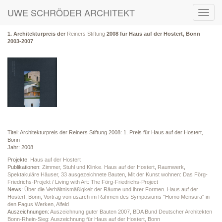
UWE SCHRÖDER ARCHITEKT
Toggl
navig
1. Architekturpreis der
Reiners Stiftung
2008 für Haus auf der Hostert, Bonn
2003-2007
Titel: Architekturpreis der Reiners Stiftung 2008: 1. Preis für Haus auf der Hostert,
Bonn
Jahr: 2008
Projekte:
Haus auf der Hostert
Publikationen:
Zimmer, Stuhl und Klinke. Haus auf der Hostert
,
Raumwerk
,
Spektakuläre Häuser, 33 ausgezeichnete Bauten
,
Mit der Kunst wohnen: Das Förg-
Friedrichs-Projekt / Living with Art: The Förg-Friedrichs-Project
News:
Über die Verhältnismäßigkeit der Räume und ihrer Formen. Haus auf der
Hostert, Bonn, Vortrag von usarch im Rahmen des Symposiums "Homo Mensura" in
den Fagus Werken, Alfeld
Auszeichnungen:
Auszeichnung guter Bauten 2007, BDA Bund Deutscher Architekten
Bonn-Rhein-Sieg: Auszeichnung für Haus auf der Hostert, Bonn