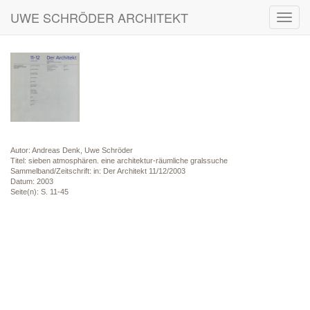
UWE SCHRÖDER ARCHITEKT
Toggl
navig
Autor: Andreas Denk, Uwe Schröder
Titel: sieben atmosphären. eine architektur-räumliche gralssuche
Sammelband/Zeitschrift: in: Der Architekt 11/12/2003
Datum: 2003
Seite(n): S. 11-45