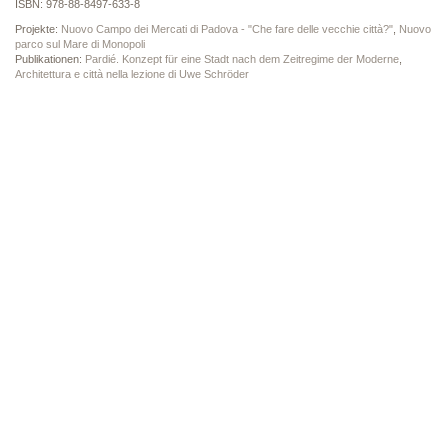
ISBN: 978-88-8497-633-8
Projekte:
Nuovo Campo dei Mercati di Padova - "Che fare delle vecchie città?"
,
Nuovo
parco sul Mare di Monopoli
Publikationen:
Pardié. Konzept für eine Stadt nach dem Zeitregime der Moderne
,
Architettura e città nella lezione di Uwe Schröder