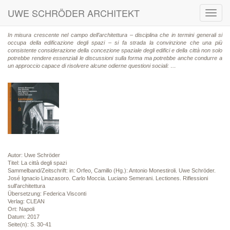
UWE SCHRÖDER ARCHITEKT
Toggl
navig
In misura crescente nel campo dell’architettura – disciplina che in termini generali si
occupa della edificazione degli spazi – si fa strada la convinzione che una più
consistente considerazione della concezione spaziale degli edifici e della città non solo
potrebbe rendere essenziali le discussioni sulla forma ma potrebbe anche condurre a
un approccio capace di risolvere alcune odierne questioni sociali: …
Autor: Uwe Schröder
Titel: La città degli spazi
Sammelband/Zeitschrift: in: Orfeo, Camillo (Hg.): Antonio Monestiroli. Uwe Schröder.
José Ignacio Linazasoro. Carlo Moccia. Luciano Semerani. Lectiones. Riflessioni
sull'architettura
Übersetzung: Federica Visconti
Verlag: CLEAN
Ort: Napoli
Datum: 2017
Seite(n): S. 30-41