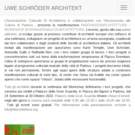
UWE SCHRÖDER ARCHITEKT
Toggl
navig
L’Associazione Culturale Di Architettura
in collaborazione con l’Assessorato alla
Cultura di Padova
, presenta la manifestazione
PADOVA2022ARCHITETTURA –
WORKSHOP INTERNAZIONALE DI ARCHITETTURA
. L’evento, giunto alla sua
quinta
edizione
, si svolge grazie al prezioso contributo di architetti europei che nell’arco di
una settimana, sviluppano un progetto di architettura su un’area assegnata, coadiuvati
dai loro collaboratori e dagli studenti delle facoltà di architettura italiane. Gli architetti
invitati alla manifestazione per quest’anno sono Karin Templin, Uwe Schröder,
Antonella Gallo e Raffaella Neri, con i loro relativi gruppi di lavoro. I loro progetti si
concentreranno tutti sul tema della trasformazione temporanea di Piazza Eremitani.
L’idea di sottoporre quest’area ai gruppi di progettazione nasce da precise esigenze
legate al programma culturale-teatrale della città di Padova. I progetti dovranno infatti,
in via non permanente, fornire agli spazi aperti delle strutture adatte a contenere
manifestazioni culturali di vario tipo, di modo che l’area sia fruibile sia come spazio
aperto che come spazio “chiuso”, dotato delle necessarie funzionalità.
Tutti gli architetti
durante la settimana del Workshop definiranno i loro progetti, che
saranno poi visibili a Palazzo della Gran Guardia, in Piazza dei Signori a Padova, dal
24 Settembre al 30 Ottobre 2022.
Palazzo della Gran Guardia
rimane
chiuso il lunedì
:
negli altri giorni
la mostra sarà visitabile dalle 9.30 alle 12.30 e dalle 16.00 alle 19.00
.
Tutti gli eventi sono gratuiti.
Per informazioni sulla partecipazione scrivete a
info@diarchitettura.org.