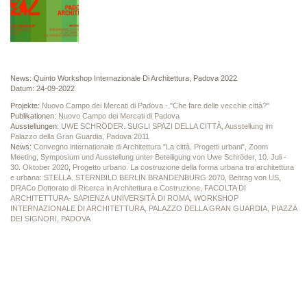
News: Quinto Workshop Internazionale Di Architettura, Padova 2022
Datum: 24-09-2022
Projekte:
Nuovo Campo dei Mercati di Padova - "Che fare delle vecchie città?"
Publikationen:
Nuovo Campo dei Mercati di Padova
Ausstellungen:
UWE SCHRÖDER. SUGLI SPAZI DELLA CITTÀ, Ausstellung im
Palazzo della Gran Guardia, Padova 2011
News:
Convegno internationale di Architettura "La città. Progetti urbani", Zoom
Meeting, Symposium und Ausstellung unter Beteiligung von Uwe Schröder, 10. Juli -
30. Oktober 2020
,
Progetto urbano. La costruzione della forma urbana tra architettura
e urbana: STELLA. STERNBILD BERLIN BRANDENBURG 2070, Beitrag von US,
DRACo Dottorato di Ricerca in Architettura e Costruzione, FACOLTA DI
ARCHITETTURA- SAPIENZA UNIVERSITÀ DI ROMA
,
WORKSHOP
INTERNAZIONALE DI ARCHITETTURA, PALAZZO DELLA GRAN GUARDIA, PIAZZA
DEI SIGNORI, PADOVA