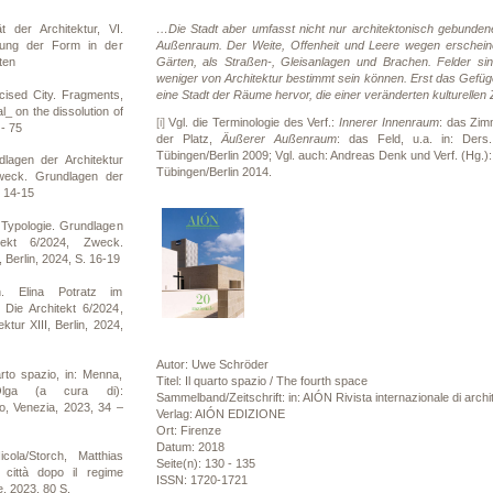
t der Architektur, VI.
…Die Stadt aber umfasst nicht nur architektonisch gebunde
tung der Form in der
Außenraum. Der Weite, Offenheit und Leere wegen erscheine
ten
Gärten, als Straßen-, Gleisanlagen und Brachen. Felder si
weniger von Architektur bestimmt sein können. Erst das Gefüg
ised City. Fragments,
eine Stadt der Räume hervor, die einer veränderten kulturelle
_ on the dissolution of
[i]
Vgl. die Terminologie des Verf.:
Innerer Innenraum
: das Zim
 - 75
der Platz,
Äußerer Außenraum
: das Feld, u.a. in: Ders
Tübingen/Berlin 2009; Vgl. auch: Andreas Denk und Verf. (Hg.)
agen der Architektur
Tübingen/Berlin 2014.
Zweck. Grundlagen der
. 14-15
Typologie. Grundlagen
itekt 6/2024, Zweck.
, Berlin, 2024, S. 16-19
. Elina Potratz im
Die Architekt 6/2024,
tur XIII, Berlin, 2024,
Autor: Uwe Schröder
rto spazio, in: Menna,
Titel: Il quarto spazio / The fourth space
Olga (a cura di):
Sammelband/Zeitschrift: in: AIÓN Rivista internazionale di arch
o, Venezia, 2023, 34 –
Verlag: AIÓN EDIZIONE
Ort: Firenze
Datum: 2018
cola/Storch, Matthias
Seite(n): 130 - 135
 città dopo il regime
ISSN: 1720-1721
, 2023, 80 S.