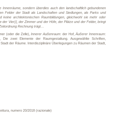
ne Innenräume, sondern überdies auch den landschaftlich gebundenen
n Felder der Stadt als Landschaften und Siedlungen, als Parks und
nd keine architektonischen Raumbildungen, gleichwohl sie mehr oder
e der Vier
[i]
, der Zimmer und der Höfe, der Plätze und der Felder, bringt
n Zeitordnung Rechnung trägt…
mer (oder die Zelle),
Innerer Außenraum
: der Hof,
Äußerer Innenraum
:
., Die zwei Elemente der Raumgestaltung. Ausgewählte Schriften,
: Stadt der Räume. Interdisziplinäre Überlegungen zu Räumen der Stadt,
itettura, numero 20/2018 (razionale)