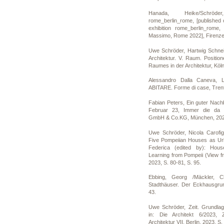
Hanada, Heike/Schrö
rome_berlin_rome, [published 
exhibition rome_berlin_rome
Massimo, Rome 2022], Firenze,
Uwe Schröder, Hartwig Schneid
Architektur. V. Raum. Positi
Raumes in der Architektur, Köln
Alessandro Dalla Caneva,
ABITARE. Forme di case, Trent
Fabian Peters, Ein guter Nachb
Februar 23, Immer die da 
GmbH & Co.KG, München, 2023
Uwe Schröder, Nicola Carofig
Five Pompeiian Houses as Urba
Federica (edited by): Hou
Learning from Pompeii (View f
2023, S. 80-81, S. 95.
Ebbing, Georg /Mäckler, Ch
Stadthäuser. Der Eckhausgrund
43.
Uwe Schröder, Zeit. Grundlage
in: Die Architekt 6/2023, 
Architektur VII, Berlin, 2023, S.