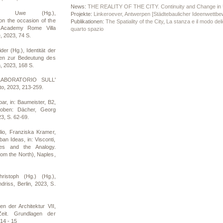
News:
THE REALITY OF THE CITY. Continuity and Change in U
der, Uwe (Hg.),
Projekte:
Linkeroever, Antwerpen [Städtebaulicher Ideenwettbe
on the occasion of the
Publikationen:
The Spatiality of the City
,
La stanza e il modo del
, Academy Rome Villa
quarto spazio
 2023, 74 S.
er (Hg.), Identität der
onen zur Bedeutung des
, 2023, 168 S.
 LABORATORIO SULL'
o, 2023, 213-259.
ar, in: Baumeister, B2,
oben: Dächer, Georg
, S. 62-69.
lio, Franziska Kramer,
n Ideas, in: Visconti,
ses and the Analogy.
rom the North), Naples,
ristoph (Hg.) (Hg.),
riss, Berlin, 2023, S.
n der Architektur VII,
Zeit. Grundlagen der
 14 - 15