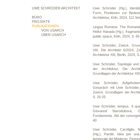
UWE SCHRÖDER ARCHITEKT
Uwe Schröder (Hg.), Identitä
Form, Positionen zur Bedeu
BÜRO
Architektur, Köln, 2024, 112 Sei
PROJEKTE
PUBLIKATIONEN
Lingua Romana. The Romantic
VON USARCH
Heike Hanada (Hg.), fragmantal
ÜBER USARCH
public space, Köln, 2024, S. 66
Uwe Schröder, Zweck. Grundl
VIII, Die Architekt 6/2024, 
Architektur XIII, Berlin, 2024, S
Uwe Schröder, Topologie und 
der Architektur, Die Arch
Grundlagen der Architektur XIII
Uwe Schröder, Aufgehoben
Gespräch mit Uwe Schröder, 
Zweck. Grundlagen der Architek
S. 20-25
Uwe Schröder, tempus. Il qua
Giovanni/ Starodubova, 
Fundamenta. Atti del convegni
40
Uwe Schröder, Carofiglio, Ni
(Hg.), Pardié. Idea per una
temporale del Moderno, Firenze