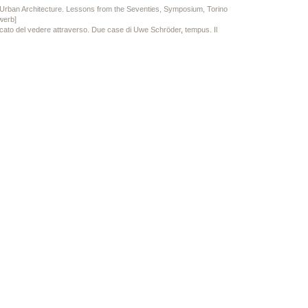
rban Architecture. Lessons from the Seventies, Symposium, Torino
werb]
icato del vedere attraverso. Due case di Uwe Schröder
,
tempus. Il