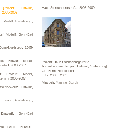
Haus Sternenburgstraße, 2008-2009
[Projekt: Entwurf,
f, 2008-2009
f, Modell, Ausführung],
urf, Modell], Bonn-Bad
 Bonn-Nordstadt, 2005-
kt: Entwurf, Modell,
Projekt: Haus Sternenburgstraße
ersdorf, 2003-2007
Anmerkung/en: [Projekt: Entwurf, Ausführung]
Ort: Bonn-Poppelsdorf
t: Entwurf, Modell,
Jahr: 2008 - 2009
senich, 2000-2007
Mitarbeit:
Matthias Storch
[Wettbewerb: Entwurf,
 Entwurf, Ausführung],
Entwurf], Bonn-Bad
Wettbewerb: Entwurf],