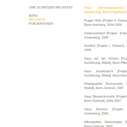
UWE SCHRÖDER ARCHITEKT
Haus Sternenburgstraße 
Ausführung], Bonn-Poppelsdor
BÜRO
PROJEKTE
Prager Höfe [Projekt II: Entwur
PUBLIKATIONEN
Bonn-Auerberg, 2004-2009
Heiderwohnhof [Projekt: Entw
Godesberg, 2009
Nordhof [Projekt I: Entwurf],
2009
Haus auf der Hostert [Proje
Ausführung, Möbel], Bonn-Plitt
Haus Hundertacht [Projek
Ausführung, Möbel], Bonn-Kes
Rheinquartier Brassertufer 
Modell], Bonn-Zentrum, 2007
Haus Bismarckstraße [Projekt:
Bonn-Südstadt, 2006-2007
Haus Kirchner [Projekt: 
Godesberg, 2006
Milchpavillon Münsterplatz [
Bonn-Zentrum, 2004