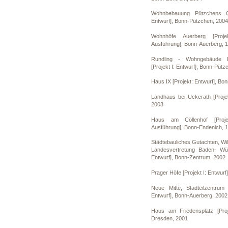
Wohnbebauung Pützchens Ch
Entwurf], Bonn-Pützchen, 2004
Wohnhöfe Auerberg [Projek
Ausführung], Bonn-Auerberg, 
Rundling - Wohngebäude 
[Projekt I: Entwurf], Bonn-Püt
Haus IX [Projekt: Entwurf], Bo
Landhaus bei Uckerath [Projek
2003
Haus am Cöllenhof [Projek
Ausführung], Bonn-Endenich, 
Städtebauliches Gutachten, Wil
Landesvertretung Baden- Wür
Entwurf], Bonn-Zentrum, 2002
Prager Höfe [Projekt I: Entwur
Neue Mitte, Stadteilzentrum
Entwurf], Bonn-Auerberg, 2002
Haus am Friedensplatz [Proje
Dresden, 2001