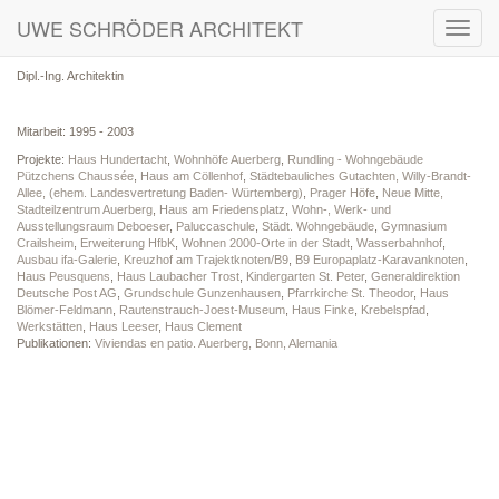
UWE SCHRÖDER ARCHITEKT
Toggl
navig
Dipl.-Ing. Architektin
Mitarbeit: 1995 - 2003
Projekte:
Haus Hundertacht
,
Wohnhöfe Auerberg
,
Rundling - Wohngebäude
Pützchens Chaussée
,
Haus am Cöllenhof
,
Städtebauliches Gutachten, Willy-Brandt-
Allee, (ehem. Landesvertretung Baden- Würtemberg)
,
Prager Höfe
,
Neue Mitte,
Stadteilzentrum Auerberg
,
Haus am Friedensplatz
,
Wohn-, Werk- und
Ausstellungsraum Deboeser
,
Paluccaschule
,
Städt. Wohngebäude
,
Gymnasium
Crailsheim
,
Erweiterung HfbK
,
Wohnen 2000-Orte in der Stadt
,
Wasserbahnhof
,
Ausbau ifa-Galerie
,
Kreuzhof am Trajektknoten/B9
,
B9 Europaplatz-Karavanknoten
,
Haus Peusquens
,
Haus Laubacher Trost
,
Kindergarten St. Peter
,
Generaldirektion
Deutsche Post AG
,
Grundschule Gunzenhausen
,
Pfarrkirche St. Theodor
,
Haus
Blömer-Feldmann
,
Rautenstrauch-Joest-Museum
,
Haus Finke
,
Krebelspfad
,
Werkstätten
,
Haus Leeser
,
Haus Clement
Publikationen:
Viviendas en patio. Auerberg, Bonn, Alemania