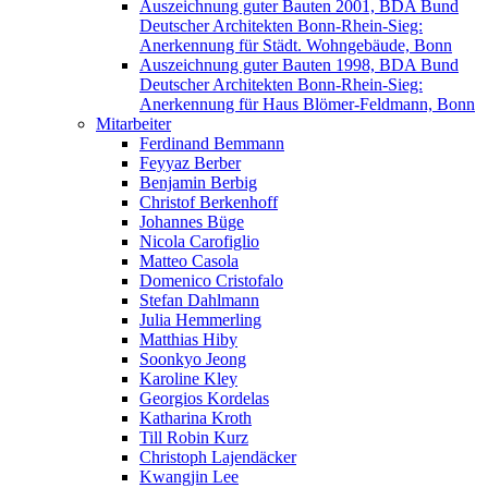
Auszeichnung guter Bauten 2001, BDA Bund
Deutscher Architekten Bonn-Rhein-Sieg:
Anerkennung für Städt. Wohngebäude, Bonn
Auszeichnung guter Bauten 1998, BDA Bund
Deutscher Architekten Bonn-Rhein-Sieg:
Anerkennung für Haus Blömer-Feldmann, Bonn
Mitarbeiter
Ferdinand Bemmann
Feyyaz Berber
Benjamin Berbig
Christof Berkenhoff
Johannes Büge
Nicola Carofiglio
Matteo Casola
Domenico Cristofalo
Stefan Dahlmann
Julia Hemmerling
Matthias Hiby
Soonkyo Jeong
Karoline Kley
Georgios Kordelas
Katharina Kroth
Till Robin Kurz
Christoph Lajendäcker
Kwangjin Lee