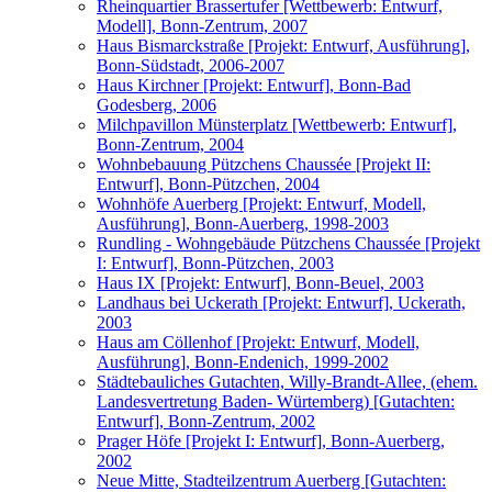
Rheinquartier Brassertufer [Wettbewerb: Entwurf,
Modell], Bonn-Zentrum, 2007
Haus Bismarckstraße [Projekt: Entwurf, Ausführung],
Bonn-Südstadt, 2006-2007
Haus Kirchner [Projekt: Entwurf], Bonn-Bad
Godesberg, 2006
Milchpavillon Münsterplatz [Wettbewerb: Entwurf],
Bonn-Zentrum, 2004
Wohnbebauung Pützchens Chaussée [Projekt II:
Entwurf], Bonn-Pützchen, 2004
Wohnhöfe Auerberg [Projekt: Entwurf, Modell,
Ausführung], Bonn-Auerberg, 1998-2003
Rundling - Wohngebäude Pützchens Chaussée [Projekt
I: Entwurf], Bonn-Pützchen, 2003
Haus IX [Projekt: Entwurf], Bonn-Beuel, 2003
Landhaus bei Uckerath [Projekt: Entwurf], Uckerath,
2003
Haus am Cöllenhof [Projekt: Entwurf, Modell,
Ausführung], Bonn-Endenich, 1999-2002
Städtebauliches Gutachten, Willy-Brandt-Allee, (ehem.
Landesvertretung Baden- Würtemberg) [Gutachten:
Entwurf], Bonn-Zentrum, 2002
Prager Höfe [Projekt I: Entwurf], Bonn-Auerberg,
2002
Neue Mitte, Stadteilzentrum Auerberg [Gutachten: