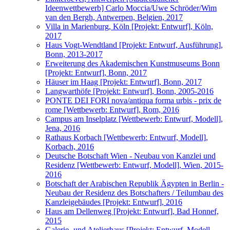
Ideenwettbewerb] Carlo Moccia/Uwe Schröder/Wim
van den Bergh, Antwerpen, Belgien, 2017
Villa in Marienburg, Köln [Projekt: Entwurf], Köln,
2017
Haus Vogt-Wendtland [Projekt: Entwurf, Ausführung],
Bonn, 2013-2017
Erweiterung des Akademischen Kunstmuseums Bonn
[Projekt: Entwurf], Bonn, 2017
Häuser im Haag [Projekt: Entwurf], Bonn, 2017
Langwarthöfe [Projekt: Entwurf], Bonn, 2005-2016
PONTE DEI FORI nova/antiqua forma urbis - prix de
rome [Wettbewerb: Entwurf], Rom, 2016
Campus am Inselplatz [Wettbewerb: Entwurf, Modell],
Jena, 2016
Rathaus Korbach [Wettbewerb: Entwurf, Modell],
Korbach, 2016
Deutsche Botschaft Wien - Neubau von Kanzlei und
Residenz [Wettbewerb: Entwurf, Modell], Wien, 2015-
2016
Botschaft der Arabischen Republik Ägypten in Berlin -
Neubau der Residenz des Botschafters / Teilumbau des
Kanzleigebäudes [Projekt: Entwurf], 2016
Haus am Dellenweg [Projekt: Entwurf], Bad Honnef,
2015
Galerie- und Atelierhaus [Projekt: Entwurf, Modell,