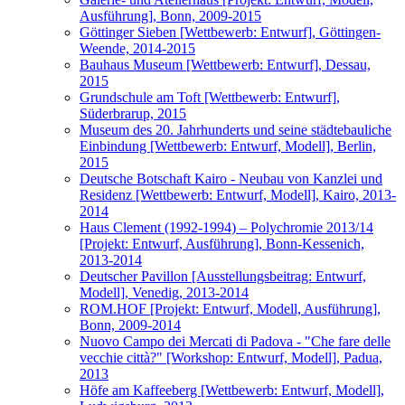
Ausführung], Bonn, 2009-2015
Göttinger Sieben [Wettbewerb: Entwurf], Göttingen-
Weende, 2014-2015
Bauhaus Museum [Wettbewerb: Entwurf], Dessau,
2015
Grundschule am Toft [Wettbewerb: Entwurf],
Süderbrarup, 2015
Museum des 20. Jahrhunderts und seine städtebauliche
Einbindung [Wettbewerb: Entwurf, Modell], Berlin,
2015
Deutsche Botschaft Kairo - Neubau von Kanzlei und
Residenz [Wettbewerb: Entwurf, Modell], Kairo, 2013-
2014
Haus Clement (1992-1994) – Polychromie 2013/14
[Projekt: Entwurf, Ausführung], Bonn-Kessenich,
2013-2014
Deutscher Pavillon [Ausstellungsbeitrag: Entwurf,
Modell], Venedig, 2013-2014
ROM.HOF [Projekt: Entwurf, Modell, Ausführung],
Bonn, 2009-2014
Nuovo Campo dei Mercati di Padova - "Che fare delle
vecchie città?" [Workshop: Entwurf, Modell], Padua,
2013
Höfe am Kaffeeberg [Wettbewerb: Entwurf, Modell],