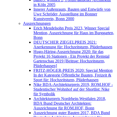
in Köln 2005
Innerer Außenraum, Bauten und Entwürfe von
Uwe Schröder, Ausstellung im Bonner
Kunstverein, Bonn 2000
Auszeichnungen
Erich Mendelsohn Preis 2023, Winner Special
Mention, Auszeichnung für Haus im Burggarten,
Bonn
DEUTSCHER ZIEGELPREIS 2021:
Anerkennung für: Hochzeitsturm, Plüderhausen
Hugo-Häring-Auszeichnung 2020: für das
Projekt 16 Stationen - Ein Projekt der Remstal
Gartenschau 2019 [Beitrag: Hochzeitsturm,
Plüderhausen]
FRITZ-HÖGER-PREIS 2020: Special Mention
In der Kategorie Öffentliche Bauten, Freizeit &
Sport für: Hochzeitsturm, Plüderhausen
Nike BDA-Architekturpreis 2019, ROM.HOF -
Studentischer Wohnhof auf der Shortlist: Nike
für Symbolik
Architekturpreis Nordrhein-Westfalen 2018,
BDA Bund Deutscher Architekten:
Auszeichnung für ROM.HOF, Bonn
Auszeichnung guter Bauten 2017, BDA Bund