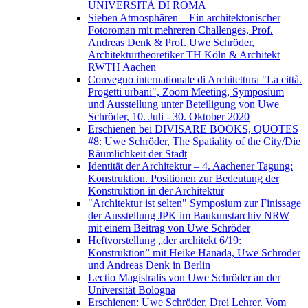
UNIVERSITÀ DI ROMA
Sieben Atmosphären – Ein architektonischer
Fotoroman mit mehreren Challenges, Prof.
Andreas Denk & Prof. Uwe Schröder,
Architekturtheoretiker TH Köln & Architekt
RWTH Aachen
Convegno internationale di Architettura "La città.
Progetti urbani", Zoom Meeting, Symposium
und Ausstellung unter Beteiligung von Uwe
Schröder, 10. Juli - 30. Oktober 2020
Erschienen bei DIVISARE BOOKS, QUOTES
#8: Uwe Schröder, The Spatiality of the City/Die
Räumlichkeit der Stadt
Identität der Architektur – 4. Aachener Tagung:
Konstruktion. Positionen zur Bedeutung der
Konstruktion in der Architektur
"Architektur ist selten" Symposium zur Finissage
der Ausstellung JPK im Baukunstarchiv NRW
mit einem Beitrag von Uwe Schröder
Heftvorstellung „der architekt 6/19:
Konstruktion” mit Heike Hanada, Uwe Schröder
und Andreas Denk in Berlin
Lectio Magistralis von Uwe Schröder an der
Universität Bologna
Erschienen: Uwe Schröder, Drei Lehrer. Vom