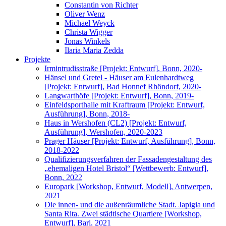
Constantin von Richter
Oliver Wenz
Michael Weyck
Christa Wigger
Jonas Winkels
Ilaria Maria Zedda
Projekte
Irmintrudisstraße [Projekt: Entwurf], Bonn, 2020-
Hänsel und Gretel - Häuser am Eulenhardtweg
[Projekt: Entwurf], Bad Honnef Rhöndorf, 2020-
Langwarthöfe [Projekt: Entwurf], Bonn, 2019-
Einfeldsporthalle mit Kraftraum [Projekt: Entwurf,
Ausführung], Bonn, 2018-
Haus in Wershofen (CL2) [Projekt: Entwurf,
Ausführung], Wershofen, 2020-2023
Prager Häuser [Projekt: Entwurf, Ausführung], Bonn,
2018-2022
Qualifizierungsverfahren der Fassadengestaltung des
„ehemaligen Hotel Bristol“ [Wettbewerb: Entwurf],
Bonn, 2022
Europark [Workshop, Entwurf, Modell], Antwerpen,
2021
Die innen- und die außenräumliche Stadt. Japigia und
Santa Rita. Zwei städtische Quartiere [Workshop,
Entwurf], Bari, 2021