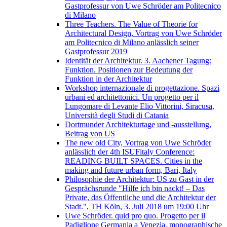
Gastprofessur von Uwe Schröder am Politecnico
di Milano
Three Teachers. The Value of Theorie for
Architectural Design, Vortrag von Uwe Schröder
am Politecnico di Milano anlässlich seiner
Gastprofessur 2019
Identität der Architektur. 3. Aachener Tagung:
Funktion. Positionen zur Bedeutung der
Funktion in der Architektur
Workshop internazionale di progettazione. Spazi
urbani ed architettonici. Un progetto per il
Lungomare di Levante Elio Vittorini, Siracusa,
Università degli Studi di Catania
Dortmunder Architekturtage und -ausstellung,
Beitrag von US
The new old City, Vortrag von Uwe Schröder
anlässlich der 4th ISUFitaly Conference:
READING BUILT SPACES. Cities in the
making and future urban form, Bari, Italy
Philosophie der Architektur: US zu Gast in der
Gesprächsrunde "Hilfe ich bin nackt! – Das
Private, das Öffentliche und die Architektur der
Stadt.", TH Köln, 3. Juli 2018 um 19:00 Uhr
Uwe Schröder. quid pro quo. Progetto per il
Padiglione Germania a Venezia, monographische