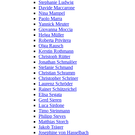
Stephanie Ludwig
Davide Maccarone
Nina Mampel
Paolo Marra
Yannick Meuter
Giovanna Moccia
Helga Müller
Roberta Privitera
Olga Rausch
Kerstin Rothmann
Christoph Rütter
Jonathan Schmalöer
Stefanie Schmand
Christian Schramm
Christopher Schriner
Laurenz Schröder
Rainer Schützeichel
Elisa Segata
Gerd Sieren
Luca Sirdone
Timo Steinmann
Philipp Steves
Matthias Storch
Jakob Träger
Josephine von Hasselbach