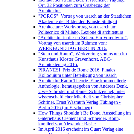
Ort. 32 Positionen zum Ortsbezug der
Architektur.
"PORÖS": Vortrag von usarch an der Staatlichen
Akademie der Bildenden Künste Stuttgart
Architecture: Werkvortrag von usarch am
Politecnico di Milano, Lezione di architettura
"Architektur in diesen Zeiten. Ein Vorentwurf",
Vortrag von usarch im Rahmen von:
WERKBUNDTAG BERLIN 2016.
"Stein und Raum", Werkvortrag von usarch im
Kunsthaus Kloster Gravenhorst, ABC-
Architektentag 2016.
PIRANESI_Prix de Rome 2016_Finales
Kolloquium unter Beteiligung von usarch
Architektur.Raum.Theorie. Eine kommentierte
Anthologie, herausgegeben von Andreas Denk,
Uwe Schröder und Rainer Schützeichel, unter
wissenschaftlicher Mitarbeit von Christopher
Schriner, Ernst Wasmuth Verlag Tübingen •
Berlin 2016 (im Erscheinen)
How Things Shouldn’t Be Done, Ausstellung im
Galeriehaus Clement und Schneider, Bonn,
kuratiert von Alexander Basile
Im April 2016 erscheint im Quart Verlag eine