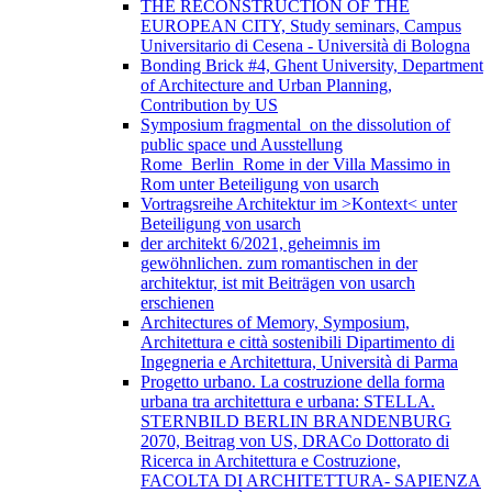
THE RECONSTRUCTION OF THE
EUROPEAN CITY, Study seminars, Campus
Universitario di Cesena - Università di Bologna
Bonding Brick #4, Ghent University, Department
of Architecture and Urban Planning,
Contribution by US
Symposium fragmental_on the dissolution of
public space und Ausstellung
Rome_Berlin_Rome in der Villa Massimo in
Rom unter Beteiligung von usarch
Vortragsreihe Architektur im >Kontext< unter
Beteiligung von usarch
der architekt 6/2021, geheimnis im
gewöhnlichen. zum romantischen in der
architektur, ist mit Beiträgen von usarch
erschienen
Architectures of Memory, Symposium,
Architettura e città sostenibili Dipartimento di
Ingegneria e Architettura, Università di Parma
Progetto urbano. La costruzione della forma
urbana tra architettura e urbana: STELLA.
STERNBILD BERLIN BRANDENBURG
2070, Beitrag von US, DRACo Dottorato di
Ricerca in Architettura e Costruzione,
FACOLTA DI ARCHITETTURA- SAPIENZA