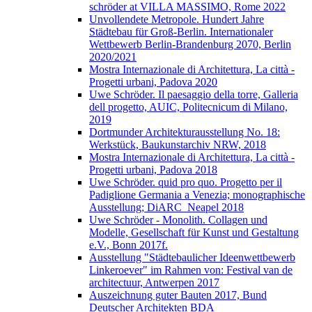
schröder at VILLA MASSIMO, Rome 2022
Unvollendete Metropole. Hundert Jahre
Städtebau für Groß-Berlin. Internationaler
Wettbewerb Berlin-Brandenburg 2070, Berlin
2020/2021
Mostra Internazionale di Architettura, La città -
Progetti urbani, Padova 2020
Uwe Schröder. Il paesaggio della torre, Galleria
dell progetto, AUIC, Politecnicum di Milano,
2019
Dortmunder Architekturausstellung No. 18:
Werkstück, Baukunstarchiv NRW, 2018
Mostra Internazionale di Architettura, La città -
Progetti urbani, Padova 2018
Uwe Schröder. quid pro quo. Progetto per il
Padiglione Germania a Venezia; monographische
Ausstellung; DiARC_Neapel 2018
Uwe Schröder - Monolith. Collagen und
Modelle, Gesellschaft für Kunst und Gestaltung
e.V., Bonn 2017f.
Ausstellung "Städtebaulicher Ideenwettbewerb
Linkeroever" im Rahmen von: Festival van de
architectuur, Antwerpen 2017
Auszeichnung guter Bauten 2017, Bund
Deutscher Architekten BDA