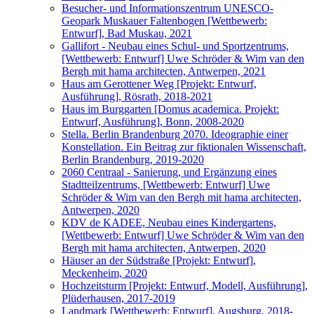
Besucher- und Informationszentrum UNESCO-
Geopark Muskauer Faltenbogen [Wettbewerb:
Entwurf], Bad Muskau, 2021
Gallifort - Neubau eines Schul- und Sportzentrums,
[Wettbewerb: Entwurf] Uwe Schröder & Wim van den
Bergh mit hama architecten, Antwerpen, 2021
Haus am Gerottener Weg [Projekt: Entwurf,
Ausführung], Rösrath, 2018-2021
Haus im Burggarten [Domus academica. Projekt:
Entwurf, Ausführung], Bonn, 2008-2020
Stella. Berlin Brandenburg 2070. Ideographie einer
Konstellation. Ein Beitrag zur fiktionalen Wissenschaft,
Berlin Brandenburg, 2019-2020
2060 Centraal - Sanierung, und Ergänzung eines
Stadtteilzentrums, [Wettbewerb: Entwurf] Uwe
Schröder & Wim van den Bergh mit hama architecten,
Antwerpen, 2020
KDV de KADEE, Neubau eines Kindergartens,
[Wettbewerb: Entwurf] Uwe Schröder & Wim van den
Bergh mit hama architecten, Antwerpen, 2020
Häuser an der Südstraße [Projekt: Entwurf],
Meckenheim, 2020
Hochzeitsturm [Projekt: Entwurf, Modell, Ausführung],
Plüderhausen, 2017-2019
Landmark [Wettbewerb: Entwurf], Augsburg, 2018-