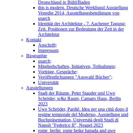
Deutschland in Bühl/Baden
this is modern. Deutsche Werkbund Ausstellung
Venedig 2014, Ausstellungsbeteiligung von
usarch
Identität der Architektur - 7. Aachener Tagung:
Zeit. Positionen zur Bedeutung der Zeit in der
Architektur
Kontakt
Anschrift;
Impressum
Biographie
usarch;
Mitgliedschaften, Initiativen, Teilnahmen;
Vorträge, Gespräche;
Veröffentlichungen "Auswahl Bücher";
Universität
Ausstellungen
Stadt der Räume. Peter Stauder und Uwe
Schröder, w&z Raum, Camaro Haus, Berlin
2023
Uwe Schröder, Pardié. Idea per una città dopo il
regime temporale del Moderno, Ausstellung und
Buchpräsentation, Università degli Studi di
Napoli "Federico II", Neapel 2023
rome_berlin_rome heike hanada and uwe