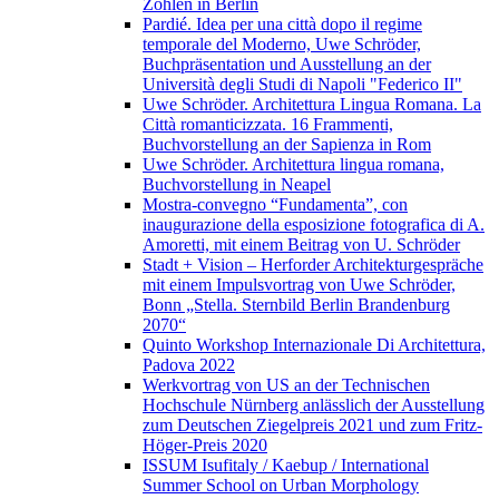
Zohlen in Berlin
Pardié. Idea per una città dopo il regime
temporale del Moderno, Uwe Schröder,
Buchpräsentation und Ausstellung an der
Università degli Studi di Napoli "Federico II"
Uwe Schröder. Architettura Lingua Romana. La
Città romanticizzata. 16 Frammenti,
Buchvorstellung an der Sapienza in Rom
Uwe Schröder. Architettura lingua romana,
Buchvorstellung in Neapel
Mostra-convegno “Fundamenta”, con
inaugurazione della esposizione fotografica di A.
Amoretti, mit einem Beitrag von U. Schröder
Stadt + Vision – Herforder Architekturgespräche
mit einem Impulsvortrag von Uwe Schröder,
Bonn „Stella. Sternbild Berlin Brandenburg
2070“
Quinto Workshop Internazionale Di Architettura,
Padova 2022
Werkvortrag von US an der Technischen
Hochschule Nürnberg anlässlich der Ausstellung
zum Deutschen Ziegelpreis 2021 und zum Fritz-
Höger-Preis 2020
ISSUM Isufitaly / Kaebup / International
Summer School on Urban Morphology