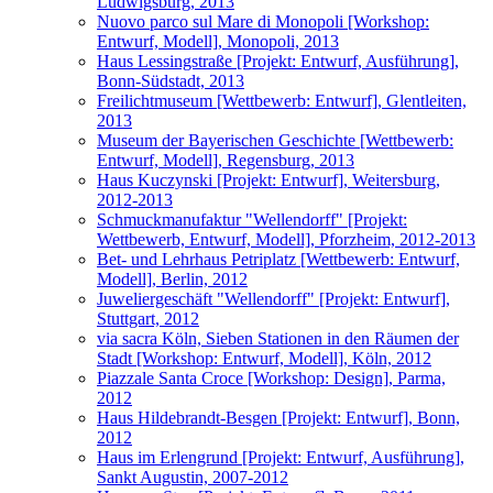
Ludwigsburg, 2013
Nuovo parco sul Mare di Monopoli [Workshop:
Entwurf, Modell], Monopoli, 2013
Haus Lessingstraße [Projekt: Entwurf, Ausführung],
Bonn-Südstadt, 2013
Freilichtmuseum [Wettbewerb: Entwurf], Glentleiten,
2013
Museum der Bayerischen Geschichte [Wettbewerb:
Entwurf, Modell], Regensburg, 2013
Haus Kuczynski [Projekt: Entwurf], Weitersburg,
2012-2013
Schmuckmanufaktur "Wellendorff" [Projekt:
Wettbewerb, Entwurf, Modell], Pforzheim, 2012-2013
Bet- und Lehrhaus Petriplatz [Wettbewerb: Entwurf,
Modell], Berlin, 2012
Juweliergeschäft "Wellendorff" [Projekt: Entwurf],
Stuttgart, 2012
via sacra Köln, Sieben Stationen in den Räumen der
Stadt [Workshop: Entwurf, Modell], Köln, 2012
Piazzale Santa Croce [Workshop: Design], Parma,
2012
Haus Hildebrandt-Besgen [Projekt: Entwurf], Bonn,
2012
Haus im Erlengrund [Projekt: Entwurf, Ausführung],
Sankt Augustin, 2007-2012