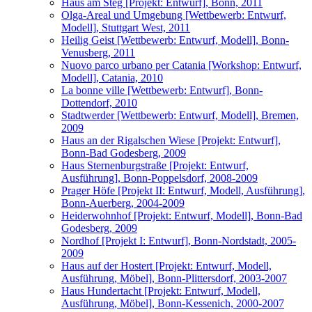
Haus am Steg [Projekt: Entwurf], Bonn, 2011
Olga-Areal und Umgebung [Wettbewerb: Entwurf,
Modell], Stuttgart West, 2011
Heilig Geist [Wettbewerb: Entwurf, Modell], Bonn-
Venusberg, 2011
Nuovo parco urbano per Catania [Workshop: Entwurf,
Modell], Catania, 2010
La bonne ville [Wettbewerb: Entwurf], Bonn-
Dottendorf, 2010
Stadtwerder [Wettbewerb: Entwurf, Modell], Bremen,
2009
Haus an der Rigalschen Wiese [Projekt: Entwurf],
Bonn-Bad Godesberg, 2009
Haus Sternenburgstraße [Projekt: Entwurf,
Ausführung], Bonn-Poppelsdorf, 2008-2009
Prager Höfe [Projekt II: Entwurf, Modell, Ausführung],
Bonn-Auerberg, 2004-2009
Heiderwohnhof [Projekt: Entwurf, Modell], Bonn-Bad
Godesberg, 2009
Nordhof [Projekt I: Entwurf], Bonn-Nordstadt, 2005-
2009
Haus auf der Hostert [Projekt: Entwurf, Modell,
Ausführung, Möbel], Bonn-Plittersdorf, 2003-2007
Haus Hundertacht [Projekt: Entwurf, Modell,
Ausführung, Möbel], Bonn-Kessenich, 2000-2007