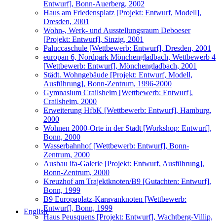
Entwurf], Bonn-Auerberg, 2002
Haus am Friedensplatz [Projekt: Entwurf, Modell],
Dresden, 2001
Wohn-, Werk- und Ausstellungsraum Deboeser
[Projekt: Entwurf], Sinzig, 2001
Paluccaschule [Wettbewerb: Entwurf], Dresden, 2001
europan 6, Nordpark Mönchengladbach, Wettbewerb 4
[Wettbewerb: Entwurf], Mönchengladbach, 2001
Städt. Wohngebäude [Projekt: Entwurf, Modell,
Ausführung], Bonn-Zentrum, 1996-2000
Gymnasium Crailsheim [Wettbewerb: Entwurf],
Crailsheim, 2000
Erweiterung HfbK [Wettbewerb: Entwurf], Hamburg,
2000
Wohnen 2000-Orte in der Stadt [Workshop: Entwurf],
Bonn, 2000
Wasserbahnhof [Wettbewerb: Entwurf], Bonn-
Zentrum, 2000
Ausbau ifa-Galerie [Projekt: Entwurf, Ausführung],
Bonn-Zentrum, 2000
Kreuzhof am Trajektknoten/B9 [Gutachten: Entwurf],
Bonn, 1999
B9 Europaplatz-Karavanknoten [Wettbewerb:
Entwurf], Bonn, 1999
English
Haus Peusquens [Projekt: Entwurf], Wachtberg-Villip,