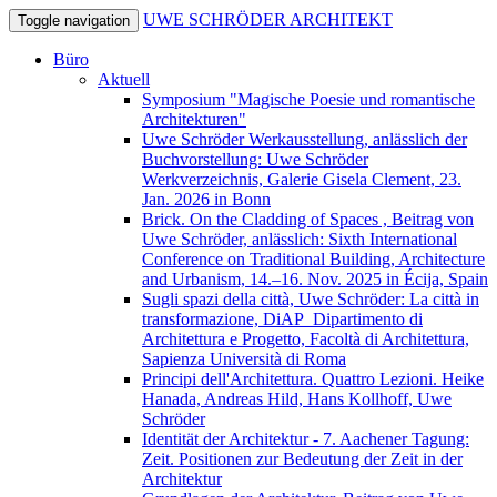
UWE SCHRÖDER ARCHITEKT
Toggle navigation
Büro
Aktuell
Symposium "Magische Poesie und romantische
Architekturen"
Uwe Schröder Werkausstellung, anlässlich der
Buchvorstellung: Uwe Schröder
Werkverzeichnis, Galerie Gisela Clement, 23.
Jan. 2026 in Bonn
Brick. On the Cladding of Spaces , Beitrag von
Uwe Schröder, anlässlich: Sixth International
Conference on Traditional Building, Architecture
and Urbanism, 14.–16. Nov. 2025 in Écija, Spain
Sugli spazi della città, Uwe Schröder: La città in
transformazione, DiAP_Dipartimento di
Architettura e Progetto, Facoltà di Architettura,
Sapienza Università di Roma
Principi dell'Architettura. Quattro Lezioni. Heike
Hanada, Andreas Hild, Hans Kollhoff, Uwe
Schröder
Identität der Architektur - 7. Aachener Tagung:
Zeit. Positionen zur Bedeutung der Zeit in der
Architektur