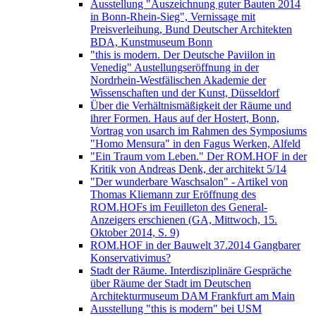
Ausstellung "Auszeichnung guter Bauten 2014
in Bonn-Rhein-Sieg", Vernissage mit
Preisverleihung, Bund Deutscher Architekten
BDA, Kunstmuseum Bonn
"this is modern. Der Deutsche Paviilon in
Venedig" Austellungseröffnung in der
Nordrhein-Westfälischen Akademie der
Wissenschaften und der Kunst, Düsseldorf
Über die Verhältnismäßigkeit der Räume und
ihrer Formen. Haus auf der Hostert, Bonn,
Vortrag von usarch im Rahmen des Symposiums
"Homo Mensura" in den Fagus Werken, Alfeld
"Ein Traum vom Leben." Der ROM.HOF in der
Kritik von Andreas Denk, der architekt 5/14
"Der wunderbare Waschsalon" - Artikel von
Thomas Kliemann zur Eröffnung des
ROM.HOFs im Feuilleton des General-
Anzeigers erschienen (GA, Mittwoch, 15.
Oktober 2014, S. 9)
ROM.HOF in der Bauwelt 37.2014 Gangbarer
Konservativimus?
Stadt der Räume. Interdisziplinäre Gespräche
über Räume der Stadt im Deutschen
Architekturmuseum DAM Frankfurt am Main
Ausstellung "this is modern" bei USM