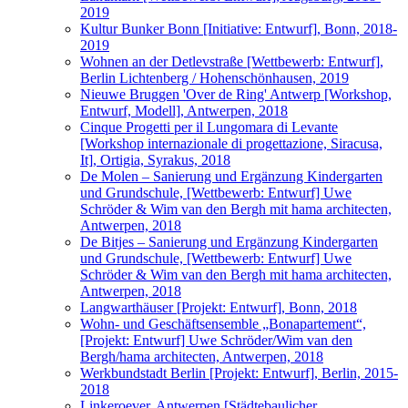
2019
Kultur Bunker Bonn [Initiative: Entwurf], Bonn, 2018-
2019
Wohnen an der Detlevstraße [Wettbewerb: Entwurf],
Berlin Lichtenberg / Hohenschönhausen, 2019
Nieuwe Bruggen 'Over de Ring' Antwerp [Workshop,
Entwurf, Modell], Antwerpen, 2018
Cinque Progetti per il Lungomara di Levante
[Workshop internazionale di progettazione, Siracusa,
It], Ortigia, Syrakus, 2018
De Molen – Sanierung und Ergänzung Kindergarten
und Grundschule, [Wettbewerb: Entwurf] Uwe
Schröder & Wim van den Bergh mit hama architecten,
Antwerpen, 2018
De Bitjes – Sanierung und Ergänzung Kindergarten
und Grundschule, [Wettbewerb: Entwurf] Uwe
Schröder & Wim van den Bergh mit hama architecten,
Antwerpen, 2018
Langwarthäuser [Projekt: Entwurf], Bonn, 2018
Wohn- und Geschäftsensemble „Bonapartement“,
[Projekt: Entwurf] Uwe Schröder/Wim van den
Bergh/hama architecten, Antwerpen, 2018
Werkbundstadt Berlin [Projekt: Entwurf], Berlin, 2015-
2018
Linkeroever, Antwerpen [Städtebaulicher