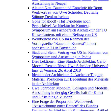
Ausstellung in Neapel
Alt und Neu. Bauten und Entwürfe für Bonn,
Werkvortrag von Uwe Schröder, Deutsche
Stiftung Denkmalschutz
Gone for good! - Hat Typologie noch
Perspektive? Architektur im Kontext,
Symposium am Fachbereich Architektur der TU
Kaiserslautern, mit einem Beitrag von US
Werkbericht von US im Rahmen der
Vortragsreihe "Bauen im Kontext" an der
hochschule 21 in Buxtehude
Stadt und Stein. Vortrag von US im Rahmen von
Symposium und Ausstellung in Padua
Drei Lektionen. Eine Stunde Architektur. Carlo
Moccia. Renato Rizzi. Uwe Schröder, Università
Iuav di Venezia, 26. April 2018
Identität der Architektur. 2. Aachener Tagung:
Material. Positionen zur Bedeutung des Materials
in der Architektur
Uwe Schröder. Monolith, Collagen und Modelle,
Ausstellung in der gkg Gesellschaft für Kunst
und Gestaltung e.V. Bonn
Eine Frage der Proportion. Wettbewerb
"Auszeichnung guter Bauten" des Bundes
Deutscher Architekten im Kunstmuseum, Artikel