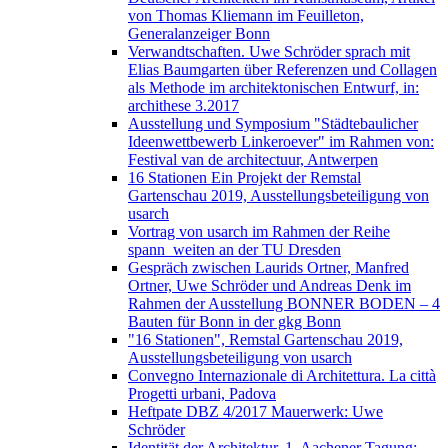
von Thomas Kliemann im Feuilleton,
Generalanzeiger Bonn
Verwandtschaften. Uwe Schröder sprach mit
Elias Baumgarten über Referenzen und Collagen
als Methode im architektonischen Entwurf, in:
archithese 3.2017
Ausstellung und Symposium "Städtebaulicher
Ideenwettbewerb Linkeroever" im Rahmen von:
Festival van de architectuur, Antwerpen
16 Stationen Ein Projekt der Remstal
Gartenschau 2019, Ausstellungsbeteiligung von
usarch
Vortrag von usarch im Rahmen der Reihe
spann_weiten an der TU Dresden
Gespräch zwischen Laurids Ortner, Manfred
Ortner, Uwe Schröder und Andreas Denk im
Rahmen der Ausstellung BONNER BODEN – 4
Bauten für Bonn in der gkg Bonn
"16 Stationen", Remstal Gartenschau 2019,
Ausstellungsbeteiligung von usarch
Convegno Internazionale di Architettura. La città
Progetti urbani, Padova
Heftpate DBZ 4/2017 Mauerwerk: Uwe
Schröder
Identität der Architektur. 1. Aachener Tagung: