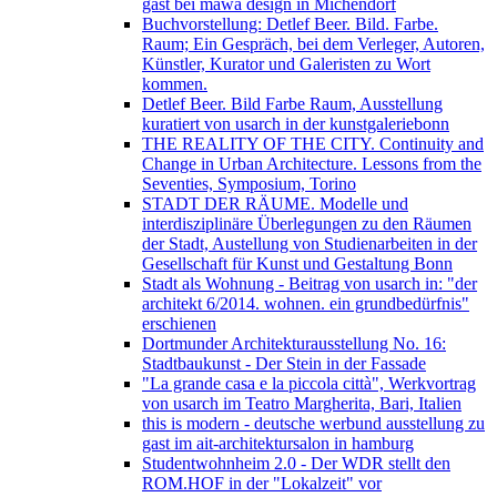
gast bei mawa design in Michendorf
Buchvorstellung: Detlef Beer. Bild. Farbe.
Raum; Ein Gespräch, bei dem Verleger, Autoren,
Künstler, Kurator und Galeristen zu Wort
kommen.
Detlef Beer. Bild Farbe Raum, Ausstellung
kuratiert von usarch in der kunstgaleriebonn
THE REALITY OF THE CITY. Continuity and
Change in Urban Architecture. Lessons from the
Seventies, Symposium, Torino
STADT DER RÄUME. Modelle und
interdisziplinäre Überlegungen zu den Räumen
der Stadt, Austellung von Studienarbeiten in der
Gesellschaft für Kunst und Gestaltung Bonn
Stadt als Wohnung - Beitrag von usarch in: "der
architekt 6/2014. wohnen. ein grundbedürfnis"
erschienen
Dortmunder Architekturausstellung No. 16:
Stadtbaukunst - Der Stein in der Fassade
"La grande casa e la piccola città", Werkvortrag
von usarch im Teatro Margherita, Bari, Italien
this is modern - deutsche werbund ausstellung zu
gast im ait-architektursalon in hamburg
Studentwohnheim 2.0 - Der WDR stellt den
ROM.HOF in der "Lokalzeit" vor