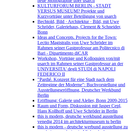
neue Monographie über usarch
KULTURFORUM BERLIN - STADT
VERSUS MUSEUM? Projekte und
Kurzvorträge unter Beteiligung von usarch
Bechtold, Bild · Architektur · Bild, mit Uwe
Schröder, Galeriehaus, Clement & Schneider,
Bonn
Ideas and Concepts. Projects for the Town:
Lectio Magistralis von Uwe Schröder im
Rahmen seiner Gastprofessur am Politecnico di
Bari - Dipartimento diCAR
Workshop, Vorträge und Kolloquien von/mit
usarch im Rahmen seiner Gastprofessur an der
UNIVERSITA' degli STUDI di NAPOLI
FEDERICO II
"Pardié. Konzept für eine Stadt nach dem
Zeitregime der Moderne": Buchvorstellung und
Ausstellungseröffnung, Deutscher Werkbund
Berlin
Eröffnung: Galerie und Alelier, Bonn 2009-2015
Raum und Form, Diskussion mit Jasper Cepl,
Hans Kollhoff und Uwe Schröder in Berlin
this is modern, deutsche werkbund ausstellung
venedig 2014 im architekturmuseum tu berlin
this is modern - deutsche werbund ausstellung zu