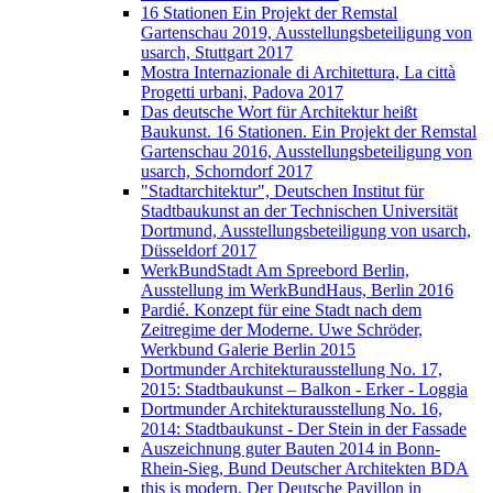
16 Stationen Ein Projekt der Remstal
Gartenschau 2019, Ausstellungsbeteiligung von
usarch, Stuttgart 2017
Mostra Internazionale di Architettura, La città
Progetti urbani, Padova 2017
Das deutsche Wort für Architektur heißt
Baukunst. 16 Stationen. Ein Projekt der Remstal
Gartenschau 2016, Ausstellungsbeteiligung von
usarch, Schorndorf 2017
"Stadtarchitektur", Deutschen Institut für
Stadtbaukunst an der Technischen Universität
Dortmund, Ausstellungsbeteiligung von usarch,
Düsseldorf 2017
WerkBundStadt Am Spreebord Berlin,
Ausstellung im WerkBundHaus, Berlin 2016
Pardié. Konzept für eine Stadt nach dem
Zeitregime der Moderne. Uwe Schröder,
Werkbund Galerie Berlin 2015
Dortmunder Architekturausstellung No. 17,
2015: Stadtbaukunst – Balkon - Erker - Loggia
Dortmunder Architekturausstellung No. 16,
2014: Stadtbaukunst - Der Stein in der Fassade
Auszeichnung guter Bauten 2014 in Bonn-
Rhein-Sieg, Bund Deutscher Architekten BDA
this is modern. Der Deutsche Pavillon in