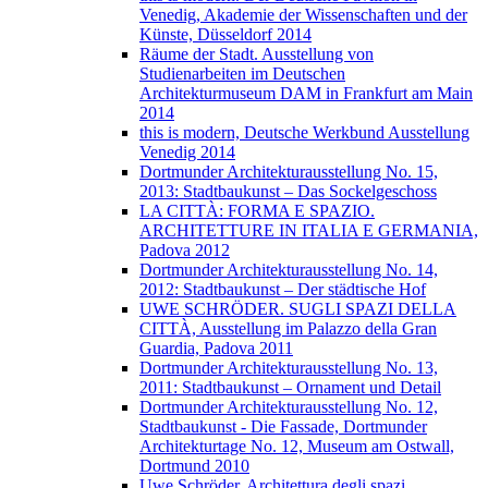
Venedig, Akademie der Wissenschaften und der
Künste, Düsseldorf 2014
Räume der Stadt. Ausstellung von
Studienarbeiten im Deutschen
Architekturmuseum DAM in Frankfurt am Main
2014
this is modern, Deutsche Werkbund Ausstellung
Venedig 2014
Dortmunder Architekturausstellung No. 15,
2013: Stadtbaukunst – Das Sockelgeschoss
LA CITTÀ: FORMA E SPAZIO.
ARCHITETTURE IN ITALIA E GERMANIA,
Padova 2012
Dortmunder Architekturausstellung No. 14,
2012: Stadtbaukunst – Der städtische Hof
UWE SCHRÖDER. SUGLI SPAZI DELLA
CITTÀ, Ausstellung im Palazzo della Gran
Guardia, Padova 2011
Dortmunder Architekturausstellung No. 13,
2011: Stadtbaukunst – Ornament und Detail
Dortmunder Architekturausstellung No. 12,
Stadtbaukunst - Die Fassade, Dortmunder
Architekturtage No. 12, Museum am Ostwall,
Dortmund 2010
Uwe Schröder. Architettura degli spazi.