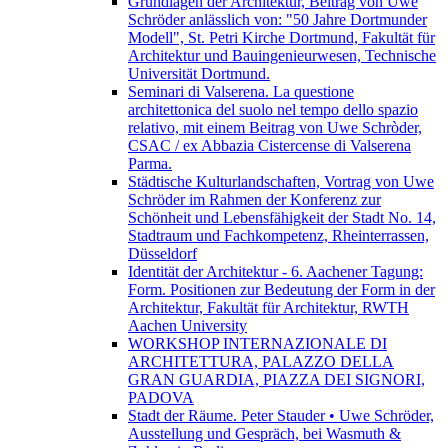
Grundlagen der Architektur, Beitrag von Uwe
Schröder anlässlich von: "50 Jahre Dortmunder
Modell", St. Petri Kirche Dortmund, Fakultät für
Architektur und Bauingenieurwesen, Technische
Universität Dortmund.
Seminari di Valserena. La questione
architettonica del suolo nel tempo dello spazio
relativo, mit einem Beitrag von Uwe Schròder,
CSAC / ex Abbazia Cistercense di Valserena
Parma.
Städtische Kulturlandschaften, Vortrag von Uwe
Schröder im Rahmen der Konferenz zur
Schönheit und Lebensfähigkeit der Stadt No. 14,
Stadtraum und Fachkompetenz, Rheinterrassen,
Düsseldorf
Identität der Architektur - 6. Aachener Tagung:
Form. Positionen zur Bedeutung der Form in der
Architektur, Fakultät für Architektur, RWTH
Aachen University
WORKSHOP INTERNAZIONALE DI
ARCHITETTURA, PALAZZO DELLA
GRAN GUARDIA, PIAZZA DEI SIGNORI,
PADOVA
Stadt der Räume. Peter Stauder • Uwe Schröder,
Ausstellung und Gespräch, bei Wasmuth &