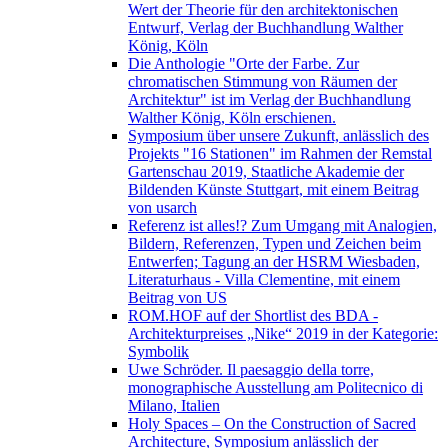
Wert der Theorie für den architektonischen
Entwurf, Verlag der Buchhandlung Walther
König, Köln
Die Anthologie "Orte der Farbe. Zur
chromatischen Stimmung von Räumen der
Architektur" ist im Verlag der Buchhandlung
Walther König, Köln erschienen.
Symposium über unsere Zukunft, anlässlich des
Projekts "16 Stationen" im Rahmen der Remstal
Gartenschau 2019, Staatliche Akademie der
Bildenden Künste Stuttgart, mit einem Beitrag
von usarch
Referenz ist alles!? Zum Umgang mit Analogien,
Bildern, Referenzen, Typen und Zeichen beim
Entwerfen; Tagung an der HSRM Wiesbaden,
Literaturhaus - Villa Clementine, mit einem
Beitrag von US
ROM.HOF auf der Shortlist des BDA -
Architekturpreises „Nike“ 2019 in der Kategorie:
Symbolik
Uwe Schröder. Il paesaggio della torre,
monographische Ausstellung am Politecnico di
Milano, Italien
Holy Spaces – On the Construction of Sacred
Architecture, Symposium anlässlich der