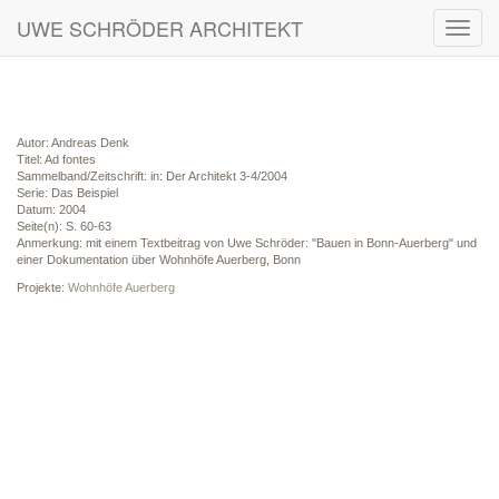
UWE SCHRÖDER ARCHITEKT
Toggl
navig
Autor: Andreas Denk
Titel: Ad fontes
Sammelband/Zeitschrift: in: Der Architekt 3-4/2004
Serie: Das Beispiel
Datum: 2004
Seite(n): S. 60-63
Anmerkung: mit einem Textbeitrag von Uwe Schröder: "Bauen in Bonn-Auerberg" und
einer Dokumentation über Wohnhöfe Auerberg, Bonn
Projekte:
Wohnhöfe Auerberg