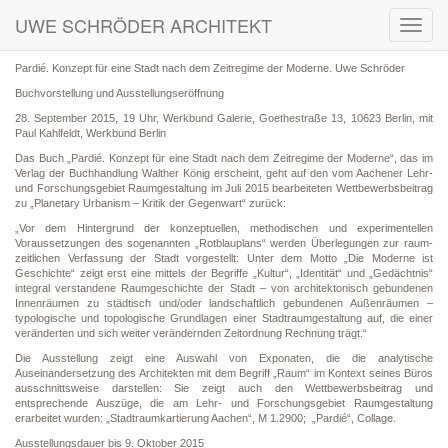
UWE SCHRÖDER ARCHITEKT
Toggl
navig
Pardié. Konzept für eine Stadt nach dem Zeitregime der Moderne. Uwe Schröder
Buchvorstellung und Ausstellungseröffnung
28. September 2015, 19 Uhr, Werkbund Galerie, Goethestraße 13, 10623 Berlin, mit
Paul Kahlfeldt, Werkbund Berlin
Das Buch „Pardié. Konzept für eine Stadt nach dem Zeitregime der Moderne“, das im
Verlag der Buchhandlung Walther König erscheint, geht auf den vom Aachener Lehr-
und Forschungsgebiet Raumgestaltung im Juli 2015 bearbeiteten Wettbewerbsbeitrag
zu „Planetary Urbanism – Kritik der Gegenwart“ zurück:
„Vor dem Hintergrund der konzeptuellen, methodischen und experimentellen
Voraussetzungen des sogenannten „Rotblauplans“ werden Überlegungen zur raum-
zeitlichen Verfassung der Stadt vorgestellt: Unter dem Motto „Die Moderne ist
Geschichte“ zeigt erst eine mittels der Begriffe „Kultur“, „Identität“ und „Gedächtnis“
integral verstandene Raumgeschichte der Stadt – von architektonisch gebundenen
Innenräumen zu städtisch und/oder landschaftlich gebundenen Außenräumen –
typologische und topologische Grundlagen einer Stadtraumgestaltung auf, die einer
veränderten und sich weiter verändernden Zeitordnung Rechnung trägt.“
Die Ausstellung zeigt eine Auswahl von Exponaten, die die analytische
Auseinandersetzung des Architekten mit dem Begriff „Raum“ im Kontext seines Büros
ausschnittsweise darstellen: Sie zeigt auch den Wettbewerbsbeitrag und
entsprechende Auszüge, die am Lehr- und Forschungsgebiet Raumgestaltung
erarbeitet wurden: „Stadtraumkartierung Aachen“, M 1.2900; „Pardié“, Collage.
Ausstellungsdauer bis 9. Oktober 2015