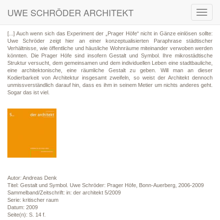
UWE SCHRÖDER ARCHITEKT
Toggl
navig
[...] Auch wenn sich das Experiment der „Prager Höfe“ nicht in Gänze einlösen sollte:
Uwe Schröder zeigt hier an einer konzeptualisierten Paraphrase städtischer
Verhältnisse, wie öffentliche und häusliche Wohnräume miteinander verwoben werden
könnten. Die Prager Höfe sind insofern Gestalt und Symbol. Ihre mikrostädtische
Struktur versucht, dem gemeinsamen und dem individuellen Leben eine stadtbauliche,
eine architektonische, eine räumliche Gestalt zu geben. Will man an dieser
Kodierbarkeit von Architektur insgesamt zweifeln, so weist der Architekt dennoch
unmissverständlich darauf hin, dass es ihm in seinem Metier um nichts anderes geht.
Sogar das ist viel.
Autor: Andreas Denk
Titel: Gestalt und Symbol. Uwe Schröder: Prager Höfe, Bonn-Auerberg, 2006-2009
Sammelband/Zeitschrift: in: der architekt 5/2009
Serie: kritischer raum
Datum: 2009
Seite(n): S. 14 f.