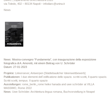
DiARC | Dipartimento di Architettura 2020
via Toledo, 402 – 80134 Napoli – infodiarc@unina.it
News
News: Mostra-convegno “Fundamenta”, con inaugurazione della esposizione
fotografica di A. Amoretti, mit einem Beitrag von U. Schröder
Datum: 27-01-2023
Projekte:
Linkeroever, Antwerpen [Städtebaulicher Ideenwettbewerb]
Publikationen:
I due elementi dell´edificatione dello spazio. scritti scelti
,
Il quarto spazio.
Scritti scelti
,
tempus. Il quarto spazio
Ausstellungen:
rome_berlin_rome heike hanada and uwe schröder at VILLA
MASSIMO, Rome 2022
News:
Uwe Schröder. Architettura lingua romana, Buchvorstellung in Neapel