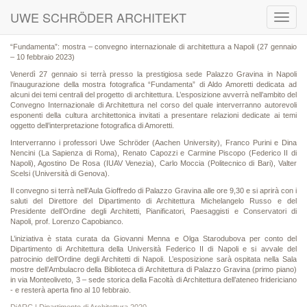
UWE SCHRÖDER ARCHITEKT
Toggl
navig
“Fundamenta”: mostra – convegno internazionale di architettura a Napoli (27 gennaio
– 10 febbraio 2023)
Venerdì 27 gennaio si terrà presso la prestigiosa sede Palazzo Gravina in Napoli
l’inaugurazione della mostra fotografica “Fundamenta” di Aldo Amoretti dedicata ad
alcuni dei temi centrali del progetto di architettura. L’esposizione avverrà nell’ambito del
Convegno Internazionale di Architettura nel corso del quale interverranno autorevoli
esponenti della cultura architettonica invitati a presentare relazioni dedicate ai temi
oggetto dell’interpretazione fotografica di Amoretti.
Interverranno i professori Uwe Schröder (Aachen University), Franco Purini e Dina
Nencini (La Sapienza di Roma), Renato Capozzi e Carmine Piscopo (Federico II di
Napoli), Agostino De Rosa (IUAV Venezia), Carlo Moccia (Politecnico di Bari), Valter
Scelsi (Università di Genova).
Il convegno si terrà nell’Aula Gioffredo di Palazzo Gravina alle ore 9,30 e si aprirà con i
saluti del Direttore del Dipartimento di Architettura Michelangelo Russo e del
Presidente dell’Ordine degli Architetti, Pianificatori, Paesaggisti e Conservatori di
Napoli, prof. Lorenzo Capobianco.
L’iniziativa è stata curata da Giovanni Menna e Olga Starodubova per conto del
Dipartimento di Architettura della Università Federico II di Napoli e si avvale del
patrocinio dell’Ordine degli Architetti di Napoli. L’esposizione sarà ospitata nella Sala
mostre dell’Ambulacro della Biblioteca di Architettura di Palazzo Gravina (primo piano)
in via Monteoliveto, 3 – sede storica della Facoltà di Architettura dell’ateneo fridericiano
- e resterà aperta fino al 10 febbraio.