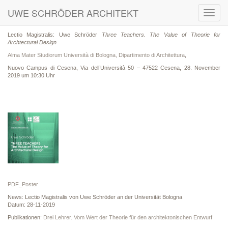
UWE SCHRÖDER ARCHITEKT
Toggl
navig
Lectio Magistralis: Uwe Schröder
Three Teachers. The Value of Theorie for
Archtectural Design
Alma Mater Studiorum Università di Bologna, Dipartimento di Architettura
,
Nuovo Campus di Cesena, Via dell’Università 50 – 47522 Cesena, 28. November
2019 um 10:30 Uhr
PDF_Poster
News: Lectio Magistralis von Uwe Schröder an der Universität Bologna
Datum: 28-11-2019
Publikationen:
Drei Lehrer. Vom Wert der Theorie für den architektonischen Entwurf