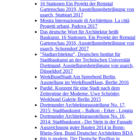
16 Stationen Ein Projekt der Remstal
Gartenschau 2019, Ausstellungsbeteiligung von
usarch, Stuttgart 2017
Mostra Internazionale di Architettura, La città
Progetti urbani, Padova 2017
Das deutsche Wort für Architektur heißt
Baukunst. 16 Stationen. Ein Projekt der Remstal
Gartenschau 2016, Ausstellungsbeteiligung von
usarch, Schorndorf 2017
"Stadtarchitektur", Deutschen Institut für
Stadtbaukunst an der Technischen Universität
Dortmund, Ausstellungsbeteiligung von usarch,
Düsseldorf 2017
WerkBundStadt Am Spreebord Berlin,
Ausstellung im WerkBundHaus, Berlin 2016
Pardié. Konzept für eine Stadt nach dem
Zeitregime der Moderne. Uwe Schröder,
Werkbund Galerie Berlin 2015
Dortmunder Architekturausstellung No. 17,
2015: Stadtbaukunst – Balkon - Erker - Loggia
Dortmunder Architekturausstellung No. 16,
2014: Stadtbaukunst - Der Stein in der Fassade
Auszeichnung guter Bauten 2014 in Bonn-
Rhein-Sieg, Bund Deutscher Architekten BDA
this is modern. Der Deutsche Pavillon in