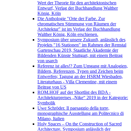
Wert der Theorie für den architektonischen
Entwurf, Verlag der Buchhandlung Walther
König, Köln
Die Anthologie "Orte der Farbe. Zur
chromatischen Stimmung von Räumen der
Architektur" ist im Verlag der Buchhandlung
Walther König, Köln erschienen.
Symposium über unsere Zukunft, anlässlich des
Projekts "16 Stationen" im Rahmen der Remstal
Gartenschau 2019, Staatliche Akademie der
Bildenden Künste Stuttgart, mit einem Beitrag
von usarch
Referenz ist alles!? Zum Umgang mit Analogien,
Bildern, Referenzen, Typen und Zeichen beim
Entwerfen; Tagung an der HSRM Wiesbaden,
Literaturhaus - Villa Clementine, mit einem
Beitrag von US
ROM.HOF auf der Shortlist des BDA -
Architekturpreises „Nike“ 2019 in der Kategorie:
Symbolik
Uwe Schröder. Il paesaggio della torre,
monographische Ausstellung am Politecnico di
Milano, Italien
Holy Spaces – On the Construction of Sacred
Architecture, Symposium anlässlich der