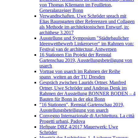
von Thomas Kliemann im Feuilleton,
Generalanzeiger Bonn
Verwandtschaften. Uwe Schröder sprach mit
Elias Baumgarten über Referenzen und Collagen
als Methode im architektonischen Entwurf, in:
archithese 3.2017
Ausstellung und Symposium "Städtebaulicher
Ideenwettbewerb Linkeroever" im Rahmen von:
Festival van de architectuur, Antwerpen
16 Stationen Ein Projekt der Remstal
Gartenschau 2019, Ausstellungsbeteiligung von
usarch
Vortrag von usarch im Rahmen der Reihe
spann_weiten an der TU Dresden
Gespräch zwischen Laurids Ortner, Manfred
Ortner, Uwe Schröder und Andreas Denk im
Rahmen der Ausstellung BONNER BODEN – 4
Bauten für Bonn in der gkg Bonn
"16 Stationen", Remstal Gartenschau 2019,
Ausstellungsbeteiligung von usarch
Convegno Internazionale di Architettura. La città
Progetti urbani, Padova
Heftpate DBZ 4/2017 Mauerwerk: Uwe
Schröder
Identität der Architektur. 1. Aachener Tagung: