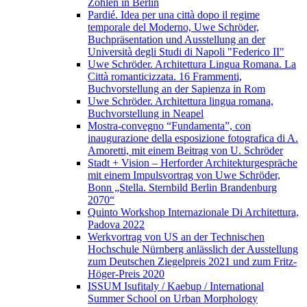
Zohlen in Berlin
Pardié. Idea per una città dopo il regime
temporale del Moderno, Uwe Schröder,
Buchpräsentation und Ausstellung an der
Università degli Studi di Napoli "Federico II"
Uwe Schröder. Architettura Lingua Romana. La
Città romanticizzata. 16 Frammenti,
Buchvorstellung an der Sapienza in Rom
Uwe Schröder. Architettura lingua romana,
Buchvorstellung in Neapel
Mostra-convegno “Fundamenta”, con
inaugurazione della esposizione fotografica di A.
Amoretti, mit einem Beitrag von U. Schröder
Stadt + Vision – Herforder Architekturgespräche
mit einem Impulsvortrag von Uwe Schröder,
Bonn „Stella. Sternbild Berlin Brandenburg
2070“
Quinto Workshop Internazionale Di Architettura,
Padova 2022
Werkvortrag von US an der Technischen
Hochschule Nürnberg anlässlich der Ausstellung
zum Deutschen Ziegelpreis 2021 und zum Fritz-
Höger-Preis 2020
ISSUM Isufitaly / Kaebup / International
Summer School on Urban Morphology