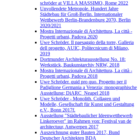
schröder at VILLA MASSIMO, Rome 2022
Unvollendete Metropole. Hundert Jahre
Städtebau für Groß-Berlin. Internationaler
Wettbewerb Berlin-Brandenburg 2070, Berlin
2020/2021
Mostra Internazionale di Architettura, La città -
Progetti urbani, Padova 2020
Uwe Schröder. Il paesaggio della torre, Galleria
dell progetto, AUIC, Politecnicum di Milano,
2019
Dortmunder Architekturausstellung No. 18:
Werkstück, Baukunstarchiv NRW, 2018
Mostra Internazionale di Architettura, La città -
Progetti urbani, Padova 2018
Uwe Schröder. quid pro quo. Progetto per il
Padiglione Germania a Venezia; monographische
Ausstellung; DiARC_Neapel 2018
Uwe Schröder - Monolith. Collagen und
Modelle, Gesellschaft für Kunst und Gestaltung
e.V., Bonn 2017f.
Ausstellung "Städtebaulicher Ideenwettbewerb
Linkeroever" im Rahmen von: Festival van de
architectuur, Antwerpen 2017
Auszeichnung guter Bauten 2017, Bund
Deutscher Architekten BDA