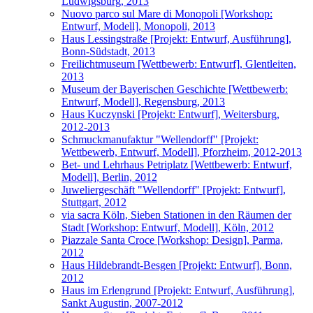
Ludwigsburg, 2013
Nuovo parco sul Mare di Monopoli [Workshop:
Entwurf, Modell], Monopoli, 2013
Haus Lessingstraße [Projekt: Entwurf, Ausführung],
Bonn-Südstadt, 2013
Freilichtmuseum [Wettbewerb: Entwurf], Glentleiten,
2013
Museum der Bayerischen Geschichte [Wettbewerb:
Entwurf, Modell], Regensburg, 2013
Haus Kuczynski [Projekt: Entwurf], Weitersburg,
2012-2013
Schmuckmanufaktur "Wellendorff" [Projekt:
Wettbewerb, Entwurf, Modell], Pforzheim, 2012-2013
Bet- und Lehrhaus Petriplatz [Wettbewerb: Entwurf,
Modell], Berlin, 2012
Juweliergeschäft "Wellendorff" [Projekt: Entwurf],
Stuttgart, 2012
via sacra Köln, Sieben Stationen in den Räumen der
Stadt [Workshop: Entwurf, Modell], Köln, 2012
Piazzale Santa Croce [Workshop: Design], Parma,
2012
Haus Hildebrandt-Besgen [Projekt: Entwurf], Bonn,
2012
Haus im Erlengrund [Projekt: Entwurf, Ausführung],
Sankt Augustin, 2007-2012