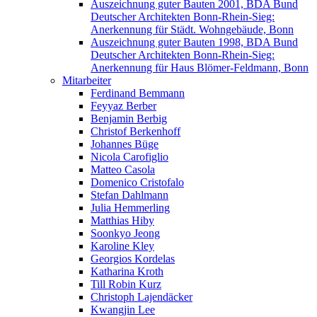
Auszeichnung guter Bauten 2001, BDA Bund
Deutscher Architekten Bonn-Rhein-Sieg:
Anerkennung für Städt. Wohngebäude, Bonn
Auszeichnung guter Bauten 1998, BDA Bund
Deutscher Architekten Bonn-Rhein-Sieg:
Anerkennung für Haus Blömer-Feldmann, Bonn
Mitarbeiter
Ferdinand Bemmann
Feyyaz Berber
Benjamin Berbig
Christof Berkenhoff
Johannes Büge
Nicola Carofiglio
Matteo Casola
Domenico Cristofalo
Stefan Dahlmann
Julia Hemmerling
Matthias Hiby
Soonkyo Jeong
Karoline Kley
Georgios Kordelas
Katharina Kroth
Till Robin Kurz
Christoph Lajendäcker
Kwangjin Lee