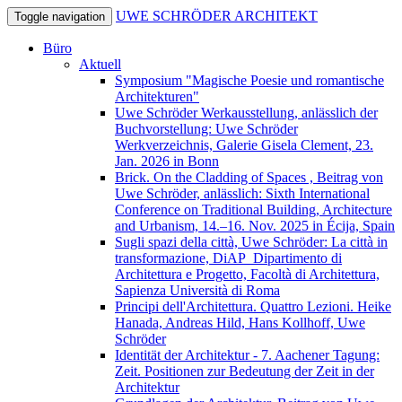
UWE SCHRÖDER ARCHITEKT
Toggle navigation
Büro
Aktuell
Symposium "Magische Poesie und romantische
Architekturen"
Uwe Schröder Werkausstellung, anlässlich der
Buchvorstellung: Uwe Schröder
Werkverzeichnis, Galerie Gisela Clement, 23.
Jan. 2026 in Bonn
Brick. On the Cladding of Spaces , Beitrag von
Uwe Schröder, anlässlich: Sixth International
Conference on Traditional Building, Architecture
and Urbanism, 14.–16. Nov. 2025 in Écija, Spain
Sugli spazi della città, Uwe Schröder: La città in
transformazione, DiAP_Dipartimento di
Architettura e Progetto, Facoltà di Architettura,
Sapienza Università di Roma
Principi dell'Architettura. Quattro Lezioni. Heike
Hanada, Andreas Hild, Hans Kollhoff, Uwe
Schröder
Identität der Architektur - 7. Aachener Tagung:
Zeit. Positionen zur Bedeutung der Zeit in der
Architektur