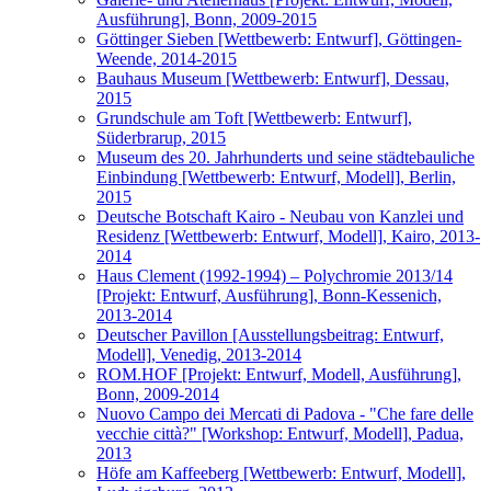
Ausführung], Bonn, 2009-2015
Göttinger Sieben [Wettbewerb: Entwurf], Göttingen-
Weende, 2014-2015
Bauhaus Museum [Wettbewerb: Entwurf], Dessau,
2015
Grundschule am Toft [Wettbewerb: Entwurf],
Süderbrarup, 2015
Museum des 20. Jahrhunderts und seine städtebauliche
Einbindung [Wettbewerb: Entwurf, Modell], Berlin,
2015
Deutsche Botschaft Kairo - Neubau von Kanzlei und
Residenz [Wettbewerb: Entwurf, Modell], Kairo, 2013-
2014
Haus Clement (1992-1994) – Polychromie 2013/14
[Projekt: Entwurf, Ausführung], Bonn-Kessenich,
2013-2014
Deutscher Pavillon [Ausstellungsbeitrag: Entwurf,
Modell], Venedig, 2013-2014
ROM.HOF [Projekt: Entwurf, Modell, Ausführung],
Bonn, 2009-2014
Nuovo Campo dei Mercati di Padova - "Che fare delle
vecchie città?" [Workshop: Entwurf, Modell], Padua,
2013
Höfe am Kaffeeberg [Wettbewerb: Entwurf, Modell],