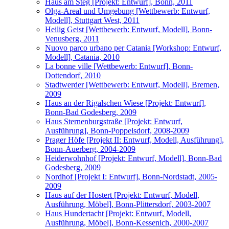
Haus am Steg [Projekt: Entwurf], Bonn, 2011
Olga-Areal und Umgebung [Wettbewerb: Entwurf,
Modell], Stuttgart West, 2011
Heilig Geist [Wettbewerb: Entwurf, Modell], Bonn-
Venusberg, 2011
Nuovo parco urbano per Catania [Workshop: Entwurf,
Modell], Catania, 2010
La bonne ville [Wettbewerb: Entwurf], Bonn-
Dottendorf, 2010
Stadtwerder [Wettbewerb: Entwurf, Modell], Bremen,
2009
Haus an der Rigalschen Wiese [Projekt: Entwurf],
Bonn-Bad Godesberg, 2009
Haus Sternenburgstraße [Projekt: Entwurf,
Ausführung], Bonn-Poppelsdorf, 2008-2009
Prager Höfe [Projekt II: Entwurf, Modell, Ausführung],
Bonn-Auerberg, 2004-2009
Heiderwohnhof [Projekt: Entwurf, Modell], Bonn-Bad
Godesberg, 2009
Nordhof [Projekt I: Entwurf], Bonn-Nordstadt, 2005-
2009
Haus auf der Hostert [Projekt: Entwurf, Modell,
Ausführung, Möbel], Bonn-Plittersdorf, 2003-2007
Haus Hundertacht [Projekt: Entwurf, Modell,
Ausführung, Möbel], Bonn-Kessenich, 2000-2007