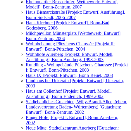
Rheinquartier Brassertufer [Wettbewerb: Entwurf,
Modell], Bonn-Zentrum, 2007
Haus Bismarckstraße [Projekt: Entwurf, Ausführung],
Bonn-Südstadt, 2006-2007
Haus Kirchner [Projekt: Entwurf], Bonn-Bad
Godesberg, 2006
Milchpavillon Münsterplatz [Wettbewerb: Entwurf],
Bonn-Zentrum, 2004
Wohnbebauung Pützchens Chaussée [Projekt II:
Entwurf], Bonn-Pützchen, 2004
Wohnhöfe Auerberg [Projekt: Entwurf, Modell,
Ausführung], Bonn-Auerberg, 1998-2003
Rundling - Wohngebäude Pützchens Chaussée [Projekt
I: Entwurf], Bonn-Pützchen, 2003
Haus IX [Projekt: Entwurf], Bonn-Beuel, 2003
Landhaus bei Uckerath [Projekt: Entwurf], Uckerath,
2003
Haus am Cöllenhof [Projekt: Entwurf, Modell,
Ausführung], Bonn-Endenich, 1999-2002
Städtebauliches Gutachten, Willy-Brandt-Allee, (ehem.
Landesvertretung Baden- Würtemberg) [Gutachten:
Entwurf], Bonn-Zentrum, 2002
Prager Höfe [Projekt I: Entwurf], Bonn-Auerberg,
2002
Neue Mitte, Stadteilzentrum Auerberg [Gutachten: