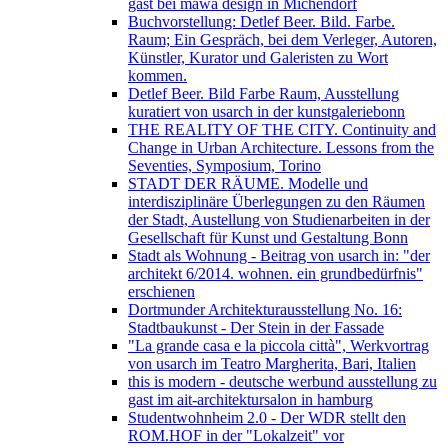
gast bei mawa design in Michendorf
Buchvorstellung: Detlef Beer. Bild. Farbe.
Raum; Ein Gespräch, bei dem Verleger, Autoren,
Künstler, Kurator und Galeristen zu Wort
kommen.
Detlef Beer. Bild Farbe Raum, Ausstellung
kuratiert von usarch in der kunstgaleriebonn
THE REALITY OF THE CITY. Continuity and
Change in Urban Architecture. Lessons from the
Seventies, Symposium, Torino
STADT DER RÄUME. Modelle und
interdisziplinäre Überlegungen zu den Räumen
der Stadt, Austellung von Studienarbeiten in der
Gesellschaft für Kunst und Gestaltung Bonn
Stadt als Wohnung - Beitrag von usarch in: "der
architekt 6/2014. wohnen. ein grundbedürfnis"
erschienen
Dortmunder Architekturausstellung No. 16:
Stadtbaukunst - Der Stein in der Fassade
"La grande casa e la piccola città", Werkvortrag
von usarch im Teatro Margherita, Bari, Italien
this is modern - deutsche werbund ausstellung zu
gast im ait-architektursalon in hamburg
Studentwohnheim 2.0 - Der WDR stellt den
ROM.HOF in der "Lokalzeit" vor