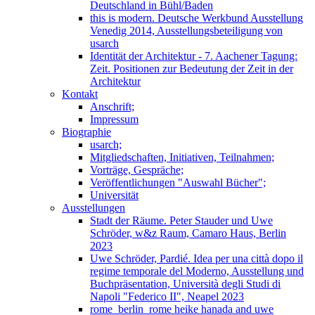
Deutschland in Bühl/Baden
this is modern. Deutsche Werkbund Ausstellung
Venedig 2014, Ausstellungsbeteiligung von
usarch
Identität der Architektur - 7. Aachener Tagung:
Zeit. Positionen zur Bedeutung der Zeit in der
Architektur
Kontakt
Anschrift;
Impressum
Biographie
usarch;
Mitgliedschaften, Initiativen, Teilnahmen;
Vorträge, Gespräche;
Veröffentlichungen "Auswahl Bücher";
Universität
Ausstellungen
Stadt der Räume. Peter Stauder und Uwe
Schröder, w&z Raum, Camaro Haus, Berlin
2023
Uwe Schröder, Pardié. Idea per una città dopo il
regime temporale del Moderno, Ausstellung und
Buchpräsentation, Università degli Studi di
Napoli "Federico II", Neapel 2023
rome_berlin_rome heike hanada and uwe