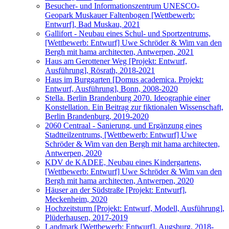
Besucher- und Informationszentrum UNESCO-
Geopark Muskauer Faltenbogen [Wettbewerb:
Entwurf], Bad Muskau, 2021
Gallifort - Neubau eines Schul- und Sportzentrums,
[Wettbewerb: Entwurf] Uwe Schröder & Wim van den
Bergh mit hama architecten, Antwerpen, 2021
Haus am Gerottener Weg [Projekt: Entwurf,
Ausführung], Rösrath, 2018-2021
Haus im Burggarten [Domus academica. Projekt:
Entwurf, Ausführung], Bonn, 2008-2020
Stella. Berlin Brandenburg 2070. Ideographie einer
Konstellation. Ein Beitrag zur fiktionalen Wissenschaft,
Berlin Brandenburg, 2019-2020
2060 Centraal - Sanierung, und Ergänzung eines
Stadtteilzentrums, [Wettbewerb: Entwurf] Uwe
Schröder & Wim van den Bergh mit hama architecten,
Antwerpen, 2020
KDV de KADEE, Neubau eines Kindergartens,
[Wettbewerb: Entwurf] Uwe Schröder & Wim van den
Bergh mit hama architecten, Antwerpen, 2020
Häuser an der Südstraße [Projekt: Entwurf],
Meckenheim, 2020
Hochzeitsturm [Projekt: Entwurf, Modell, Ausführung],
Plüderhausen, 2017-2019
Landmark [Wettbewerb: Entwurf], Augsburg, 2018-