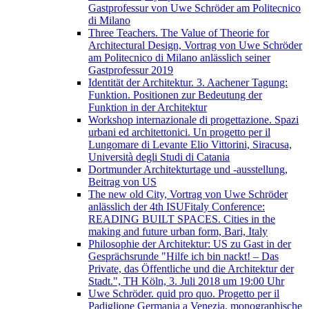
Gastprofessur von Uwe Schröder am Politecnico
di Milano
Three Teachers. The Value of Theorie for
Architectural Design, Vortrag von Uwe Schröder
am Politecnico di Milano anlässlich seiner
Gastprofessur 2019
Identität der Architektur. 3. Aachener Tagung:
Funktion. Positionen zur Bedeutung der
Funktion in der Architektur
Workshop internazionale di progettazione. Spazi
urbani ed architettonici. Un progetto per il
Lungomare di Levante Elio Vittorini, Siracusa,
Università degli Studi di Catania
Dortmunder Architekturtage und -ausstellung,
Beitrag von US
The new old City, Vortrag von Uwe Schröder
anlässlich der 4th ISUFitaly Conference:
READING BUILT SPACES. Cities in the
making and future urban form, Bari, Italy
Philosophie der Architektur: US zu Gast in der
Gesprächsrunde "Hilfe ich bin nackt! – Das
Private, das Öffentliche und die Architektur der
Stadt.", TH Köln, 3. Juli 2018 um 19:00 Uhr
Uwe Schröder. quid pro quo. Progetto per il
Padiglione Germania a Venezia, monographische