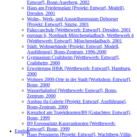
Entwurf], Bonn-Auerberg, 2002
Haus am Friedensplatz [Projekt: Entwurf, Modell],
Dresden, 2001
Wohn-, Werk- und Ausstellungsraum Deboeser
[Projekt: Entwurf], Sinzig, 2001
Paluccaschule [Wettbewerb: Entwurf], Dresden, 2001
europan 6, Nordpark Mönchengladbach, Wettbewerb 4
[Wettbewerb: Entwurf], Mönchengladbach, 2001
Städt. Wohngebäude [Projekt: Entwurf, Modell,
Ausführung], Bonn-Zentrum, 1996-2000
Gymnasium Crailsheim [Wettbewerb: Entwurf],
Crailsheim, 2000
Erweiterung HfbK [Wettbewerb: Entwurf], Hamburg,
2000
Wohnen 2000-Orte in der Stadt [Workshop: Entwurf],
Bonn, 2000
Wasserbahnhof [Wettbewerb: Entwurf], Bonn-
Zentrum, 2000
Ausbau ifa-Galerie [Projekt: Entwurf, Ausführung],
Bonn-Zentrum, 2000
Kreuzhof am Trajektknoten/B9 [Gutachten: Entwurf],
Bonn, 1999
B9 Europaplatz-Karavanknoten [Wettbewerb:
Entwurf], Bonn, 1999
English
Haus Peusquens [Projekt: Entwurf], Wachtberg-Villip,