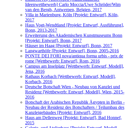
Ideenwettbewerb] Carlo Moccia/Uwe Schröder/Wim
van den Bergh, Antwerpen, Belgien, 2017
Villa in Marienburg, Köln [Projekt: Entwurf], Köln,
2017
Haus Vogt-Wendtland [Projekt: Entwurf, Ausführung],
Bonn, 2013-2017
Erweiterung des Akademischen Kunstmuseums Bonn
[Projekt: Entwurf], Bonn, 2017
Häuser im Haag [Projekt: Entwurf], Bonn, 2017
Langwarthöfe [Projekt: Entwurf], Bonn, 2005-2016
PONTE DEI FORI nova/antiqua forma urbis - prix de
rome [Wettbewerb: Entwurf], Rom, 2016
Campus am Inselplatz [Wettbewerb: Entwurf, Modell],
Jena, 2016
Rathaus Korbach [Wettbewerb: Entwurf, Modell],
Korbach, 2016
Deutsche Botschaft Wien - Neubau von Kanzlei und
Residenz [Wettbewerb: Entwurf, Modell], Wien, 2015-
2016
Botschaft der Arabischen Republik Ägypten in Berlin -
Neubau der Residenz des Botschafters / Teilumbau des
Kanzleigebäudes [Projekt: Entwurf], 2016
Haus am Dellenweg [Projekt: Entwurf], Bad Honnef,
2015
Galerie- und Atelierhaus [Projekt: Entwurf, Modell,