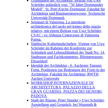
Grundlagen der Architektur, Beitrag von Uwe
Schröder anlässlich von: "50 Jahre Dortmunder
Modell", St. Petri Kirche Dortmund, Fakultät für
Architektur und Bauingenieurwesen, Technische
Universität Dortmund.
Seminari di Valserena. La questione
architettonica del suolo nel tempo dello spazio
relativo, mit einem Beitrag von Uwe Schròder,
CSAC / ex Abbazia Cistercense di Valserena
Parma.
Städtische Kulturlandschaften, Vortrag von Uwe
Schröder im Rahmen der Konferenz zur
Schönheit und Lebensfähigkeit der Stadt No. 14,
Stadtraum und Fachkompetenz, Rheinterrassen,
Düsseldorf
Identität der Architektur - 6. Aachener Tagung:
Form. Positionen zur Bedeutung der Form in der
Architektur, Fakultät für Architektur, RWTH
Aachen University
WORKSHOP INTERNAZIONALE DI
ARCHITETTURA, PALAZZO DELLA
GRAN GUARDIA, PIAZZA DEI SIGNORI,
PADOVA
Stadt der Räume. Peter Stauder • Uwe Schröder,
Ausstellung und Gespräch, bei Wasmuth &