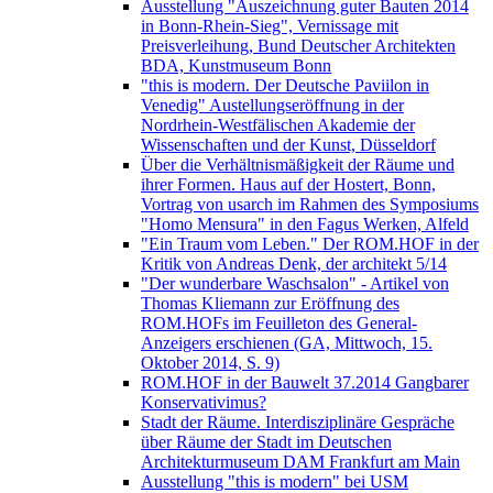
Ausstellung "Auszeichnung guter Bauten 2014
in Bonn-Rhein-Sieg", Vernissage mit
Preisverleihung, Bund Deutscher Architekten
BDA, Kunstmuseum Bonn
"this is modern. Der Deutsche Paviilon in
Venedig" Austellungseröffnung in der
Nordrhein-Westfälischen Akademie der
Wissenschaften und der Kunst, Düsseldorf
Über die Verhältnismäßigkeit der Räume und
ihrer Formen. Haus auf der Hostert, Bonn,
Vortrag von usarch im Rahmen des Symposiums
"Homo Mensura" in den Fagus Werken, Alfeld
"Ein Traum vom Leben." Der ROM.HOF in der
Kritik von Andreas Denk, der architekt 5/14
"Der wunderbare Waschsalon" - Artikel von
Thomas Kliemann zur Eröffnung des
ROM.HOFs im Feuilleton des General-
Anzeigers erschienen (GA, Mittwoch, 15.
Oktober 2014, S. 9)
ROM.HOF in der Bauwelt 37.2014 Gangbarer
Konservativimus?
Stadt der Räume. Interdisziplinäre Gespräche
über Räume der Stadt im Deutschen
Architekturmuseum DAM Frankfurt am Main
Ausstellung "this is modern" bei USM