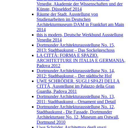
Venedig, Akademie der Wissenschaften und der
Künste, Düsseldorf 2014
Räume der Stadt. Ausstellung von
Studienarbeiten im Deutschen
Architekturmuseum DAM in Frankfurt am Main
2014
this is modern, Deutsche Werkbund Ausstellung
Venedig 2014
Dortmunder Architekturausstellung No. 15,
2013: Stadtbaukunst – Das Sockelgeschoss
LA CITTÀ: FORMA E SPAZIO.
ARCHITETTURE IN ITALIA E GERMANIA,
Padova 2012
Dortmunder Architekturausstellung No. 14,
2012: Stadtbaukunst – Der städtische Hof
UWE SCHRÖDER. SUGLI SPAZI DELLA
CITTÀ, Ausstellung im Palazzo della Gran
Guardia, Padova 2011
Dortmunder Architekturausstellung No. 13,
2011: Stadtbaukunst – Ornament und Detail
Dortmunder Architekturausstellung No. 12,
Stadtbaukunst - Die Fassade, Dortmunder
Architekturtage No. 12, Museum am Ostwall,
Dortmund 2010
Uwe Schröder. Architettura degli spazi.