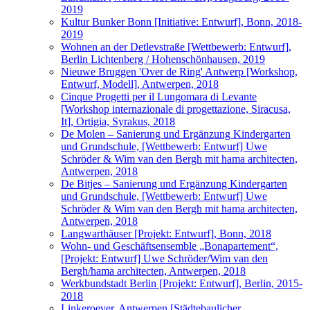
2019
Kultur Bunker Bonn [Initiative: Entwurf], Bonn, 2018-
2019
Wohnen an der Detlevstraße [Wettbewerb: Entwurf],
Berlin Lichtenberg / Hohenschönhausen, 2019
Nieuwe Bruggen 'Over de Ring' Antwerp [Workshop,
Entwurf, Modell], Antwerpen, 2018
Cinque Progetti per il Lungomara di Levante
[Workshop internazionale di progettazione, Siracusa,
It], Ortigia, Syrakus, 2018
De Molen – Sanierung und Ergänzung Kindergarten
und Grundschule, [Wettbewerb: Entwurf] Uwe
Schröder & Wim van den Bergh mit hama architecten,
Antwerpen, 2018
De Bitjes – Sanierung und Ergänzung Kindergarten
und Grundschule, [Wettbewerb: Entwurf] Uwe
Schröder & Wim van den Bergh mit hama architecten,
Antwerpen, 2018
Langwarthäuser [Projekt: Entwurf], Bonn, 2018
Wohn- und Geschäftsensemble „Bonapartement“,
[Projekt: Entwurf] Uwe Schröder/Wim van den
Bergh/hama architecten, Antwerpen, 2018
Werkbundstadt Berlin [Projekt: Entwurf], Berlin, 2015-
2018
Linkeroever, Antwerpen [Städtebaulicher