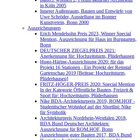
in Köln 2005
Innerer Außenraum, Bauten und Entwürfe von
Uwe Schröder, Ausstellung im Bonner
Kunstverein, Bonn 2000
Auszeichnungen
Erich Mendelsohn Preis 2023, Winner Special
Mention, Auszeichnung für Haus im Burggarten,
Bonn
DEUTSCHER ZIEGELPREIS 2021:
Anerkennung für: Hochzeitsturm, Plüderhausen
Hugo-Häring-Auszeichnung 2020: für das
Projekt 16 Stationen - Ein Projekt der Remstal
Gartenschau 2019 [Beitrag: Hochzeitsturm,
Plüderhausen]
FRITZ-HÖGER-PREIS 2020: Special Mention
In der Kategorie Öffentliche Bauten, Freizeit &
Sport für: Hochzeitsturm, Plüderhausen
Nike BDA-Architekturpreis 2019, ROM.HOF -
Studentischer Wohnhof auf der Shortlist: Nike
für Symbolik
Architekturpreis Nordrhein-Westfalen 2018,
BDA Bund Deutscher Architekten:
Auszeichnung für ROM.HOF, Bonn
Auszeichnung guter Bauten 2017, BDA Bund