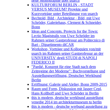
neue Monographie über usarch
KULTURFORUM BERLIN - STADT
VERSUS MUSEUM? Projekte und
Kurzvorträge unter Beteiligung von usarch
Bechtold, Bild · Architektur · Bild, mit Uwe
Schröder, Galeriehaus, Clement & Schneider,
Bonn
Ideas and Concepts. Projects for the Town:
Lectio Magistralis von Uwe Schröder im
Rahmen seiner Gastprofessur am Politecnico di
Bari - Dipartimento diCAR
Workshop, Vorträge und Kolloquien von/mit
usarch im Rahmen seiner Gastprofessur an der
UNIVERSITA' degli STUDI di NAPOLI
FEDERICO II
"Pardié. Konzept für eine Stadt nach dem
Zeitregime der Moderne": Buchvorstellung und
Ausstellungseröffnung, Deutscher Werkbund
Berlin
Eröffnung: Galerie und Alelier, Bonn 2009-2015
Raum und Form, Diskussion mit Jasper Cepl,
Hans Kollhoff und Uwe Schröder in Berlin
this is modern, deutsche werkbund ausstellung
venedig 2014 im architekturmuseum tu berlin
this is modern - deutsche werbund ausstellung zu