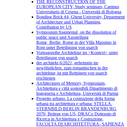
THE RECONSTRUCTION OF THE
EUROPEAN CITY, Study seminars, Campus
Universitario di Cesena - Università di Bologna
Bonding Brick #4, Ghent University, Department
of Architecture and Urban Planning,
Contribution by US
Symposium fragmental_on the dissolution of
public space und Ausstellung
Rome_Berlin_Rome in der Villa Massimo in
Rom unter Beteiligung von usarch
Vortragsreihe Architektur im >Kontext< unter
Beteiligung von usarch
der architekt 6/2021, geheimnis im
gewöhnlichen. zum romantischen in der
architektur, ist mit Beiträgen von usarch
erschienen
Architectures of Memory, Symposium,
Architettura e città sostenibili Dipartimento di
Ingegneria e Architettura, Università di Parma
Progetto urbano. La costruzione della forma
urbana tra architettura e urbana: STELLA.
STERNBILD BERLIN BRANDENBURG
2070, Beitrag von US, DRACo Dottorato di
Ricerca in Architettura e Costruzione,
FACOLTA DI ARCHITETTURA- SAPIENZA