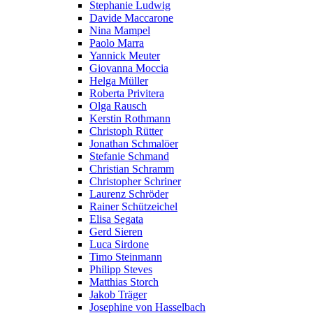
Stephanie Ludwig
Davide Maccarone
Nina Mampel
Paolo Marra
Yannick Meuter
Giovanna Moccia
Helga Müller
Roberta Privitera
Olga Rausch
Kerstin Rothmann
Christoph Rütter
Jonathan Schmalöer
Stefanie Schmand
Christian Schramm
Christopher Schriner
Laurenz Schröder
Rainer Schützeichel
Elisa Segata
Gerd Sieren
Luca Sirdone
Timo Steinmann
Philipp Steves
Matthias Storch
Jakob Träger
Josephine von Hasselbach