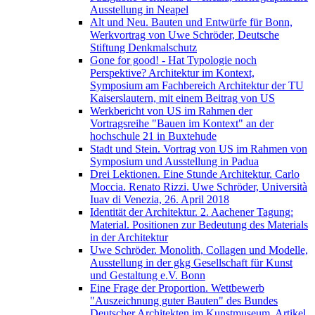
Ausstellung in Neapel
Alt und Neu. Bauten und Entwürfe für Bonn,
Werkvortrag von Uwe Schröder, Deutsche
Stiftung Denkmalschutz
Gone for good! - Hat Typologie noch
Perspektive? Architektur im Kontext,
Symposium am Fachbereich Architektur der TU
Kaiserslautern, mit einem Beitrag von US
Werkbericht von US im Rahmen der
Vortragsreihe "Bauen im Kontext" an der
hochschule 21 in Buxtehude
Stadt und Stein. Vortrag von US im Rahmen von
Symposium und Ausstellung in Padua
Drei Lektionen. Eine Stunde Architektur. Carlo
Moccia. Renato Rizzi. Uwe Schröder, Università
Iuav di Venezia, 26. April 2018
Identität der Architektur. 2. Aachener Tagung:
Material. Positionen zur Bedeutung des Materials
in der Architektur
Uwe Schröder. Monolith, Collagen und Modelle,
Ausstellung in der gkg Gesellschaft für Kunst
und Gestaltung e.V. Bonn
Eine Frage der Proportion. Wettbewerb
"Auszeichnung guter Bauten" des Bundes
Deutscher Architekten im Kunstmuseum, Artikel