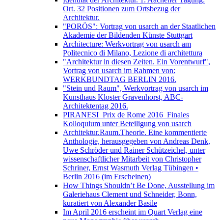
Ort. 32 Positionen zum Ortsbezug der
Architektur.
"PORÖS": Vortrag von usarch an der Staatlichen
Akademie der Bildenden Künste Stuttgart
Architecture: Werkvortrag von usarch am
Politecnico di Milano, Lezione di architettura
"Architektur in diesen Zeiten. Ein Vorentwurf",
Vortrag von usarch im Rahmen von:
WERKBUNDTAG BERLIN 2016.
"Stein und Raum", Werkvortrag von usarch im
Kunsthaus Kloster Gravenhorst, ABC-
Architektentag 2016.
PIRANESI_Prix de Rome 2016_Finales
Kolloquium unter Beteiligung von usarch
Architektur.Raum.Theorie. Eine kommentierte
Anthologie, herausgegeben von Andreas Denk,
Uwe Schröder und Rainer Schützeichel, unter
wissenschaftlicher Mitarbeit von Christopher
Schriner, Ernst Wasmuth Verlag Tübingen •
Berlin 2016 (im Erscheinen)
How Things Shouldn’t Be Done, Ausstellung im
Galeriehaus Clement und Schneider, Bonn,
kuratiert von Alexander Basile
Im April 2016 erscheint im Quart Verlag eine