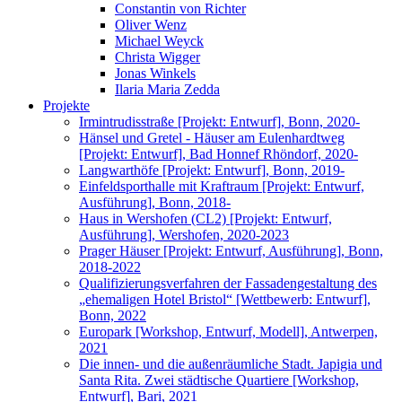
Constantin von Richter
Oliver Wenz
Michael Weyck
Christa Wigger
Jonas Winkels
Ilaria Maria Zedda
Projekte
Irmintrudisstraße [Projekt: Entwurf], Bonn, 2020-
Hänsel und Gretel - Häuser am Eulenhardtweg
[Projekt: Entwurf], Bad Honnef Rhöndorf, 2020-
Langwarthöfe [Projekt: Entwurf], Bonn, 2019-
Einfeldsporthalle mit Kraftraum [Projekt: Entwurf,
Ausführung], Bonn, 2018-
Haus in Wershofen (CL2) [Projekt: Entwurf,
Ausführung], Wershofen, 2020-2023
Prager Häuser [Projekt: Entwurf, Ausführung], Bonn,
2018-2022
Qualifizierungsverfahren der Fassadengestaltung des
„ehemaligen Hotel Bristol“ [Wettbewerb: Entwurf],
Bonn, 2022
Europark [Workshop, Entwurf, Modell], Antwerpen,
2021
Die innen- und die außenräumliche Stadt. Japigia und
Santa Rita. Zwei städtische Quartiere [Workshop,
Entwurf], Bari, 2021