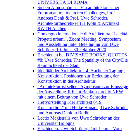
UNIVERSITÀ DI ROMA
Sieben Atmosphären – Ein architektonischer
Fotoroman mit mehreren Challenges, Prof.
Andreas Denk & Prof. Uwe Schröder,
Architekturtheoretiker TH Köln & Architekt
RWTH Aachen
Convegno internationale di Architettura "La città.
Progetti urbani", Zoom Meeting, Symposium
und Ausstellung unter Beteiligung von Uwe
Schröder, 10. Juli - 30. Oktober 2020
Erschienen bei DIVISARE BOOKS, QUOTES
#8: Uwe Schröder, The Spatiality of the City/Die
Räumlichkeit der Stadt
Identität der Architektur – 4. Aachener Tagung:
Konstruktion. Positionen zur Bedeutung der
Konstruktion in der Architektur
"Architektur ist selten" Symposium zur Finissage
der Ausstellung JPK im Baukunstarchiv NRW
mit einem Beitrag von Uwe Schröder
Heftvorstellung „der architekt 6/19:
Konstruktion” mit Heike Hanada, Uwe Schröder
und Andreas Denk in Berlin
Lectio Magistralis von Uwe Schröder an der
Universität Bologna
Erschienen: Uwe Schröder, Drei Lehrer. Vom