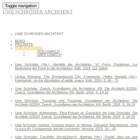
Toggle navigation
UWE SCHRÖDER ARCHITEKT
UWE SCHRÖDER ARCHITEKT
BÜRO
PROJEKTE
PUBLIKATIONEN
VON USARCH
ÜBER USARCH
Uwe Schröder (Hg.), Identität der Architektur, VI. Form, Positionen zur
Bedeutung der Form in der Architektur, Köln, 2024, 112 Seiten
Lingua Romana. The Romanticised City. Fragments, Heike Hanada (Hg.),
fragmantal_ on the dissolution of public space, Köln, 2024, S. 66 - 75
Uwe Schröder, Zweck. Grundlagen der Architektur VIII, Die Architekt 6/2024,
Zweck. Grundlagen der Architektur XIII, Berlin, 2024, S. 14-15
Uwe Schröder, Topologie und Typologie. Grundlagen der Architektur, Die
Architekt 6/2024, Zweck. Grundlagen der Architektur XIII, Berlin, 2024, S. 16-19
Uwe Schröder, Aufgehoben. Elina Potratz im Gespräch mit Uwe Schröder, Die
Architekt 6/2024, Zweck. Grundlagen der Architektur XIII, Berlin, 2024, S. 20-25
Uwe Schröder, tempus. Il quarto spazio, in: Menna, Giovanni/ Starodubova, Olga
(a cura di): Fundamenta. Atti del convegnio, Venezia, 2023, 34 – 40
Uwe Schröder, Carofiglio, Nicola/Storch, Matthias (Hg.), Pardié. Idea per una