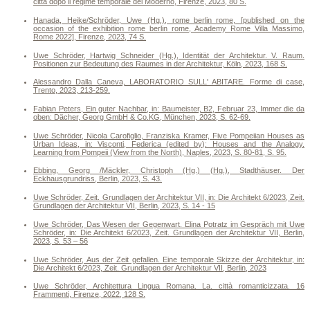
città dopo il regime temporale del Moderno, Firenze, 2023, 80 S.
Hanada, Heike/Schröder, Uwe (Hg.), rome_berlin_rome, [published on the
occasion of the exhibition rome_berlin_rome, Academy Rome Villa Massimo,
Rome 2022], Firenze, 2023, 74 S.
Uwe Schröder, Hartwig Schneider (Hg.), Identität der Architektur. V. Raum.
Positionen zur Bedeutung des Raumes in der Architektur, Köln, 2023, 168 S.
Alessandro Dalla Caneva, LABORATORIO SULL' ABITARE. Forme di case,
Trento, 2023, 213-259.
Fabian Peters, Ein guter Nachbar, in: Baumeister, B2, Februar 23, Immer die da
oben: Dächer, Georg GmbH & Co.KG, München, 2023, S. 62-69.
Uwe Schröder, Nicola Carofiglio, Franziska Kramer, Five Pompeiian Houses as
Urban Ideas, in: Visconti, Federica (edited by): Houses and the Analogy.
Learning from Pompeii (View from the North), Naples, 2023, S. 80-81, S. 95.
Ebbing, Georg /Mäckler, Christoph (Hg.) (Hg.), Stadthäuser. Der
Eckhausgrundriss, Berlin, 2023, S. 43.
Uwe Schröder, Zeit. Grundlagen der Architektur VII, in: Die Architekt 6/2023, Zeit.
Grundlagen der Architektur VII, Berlin, 2023, S. 14 - 15
Uwe Schröder, Das Wesen der Gegenwart. Elina Potratz im Gespräch mit Uwe
Schröder, in: Die Architekt 6/2023, Zeit. Grundlagen der Architektur VII, Berlin,
2023, S. 53 – 56
Uwe Schröder, Aus der Zeit gefallen. Eine temporale Skizze der Architektur, in:
Die Architekt 6/2023, Zeit. Grundlagen der Architektur VII, Berlin, 2023
Uwe Schröder, Architettura Lingua Romana. La. città romanticizzata. 16
Frammenti, Firenze, 2022, 128 S.