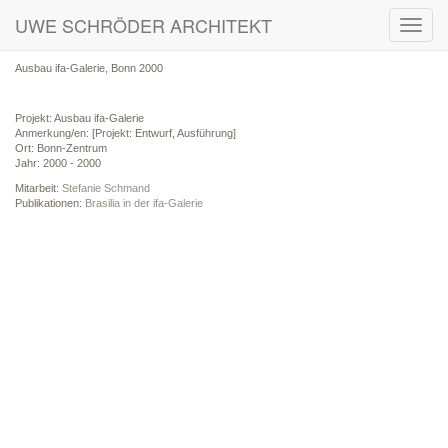
UWE SCHRÖDER ARCHITEKT
Toggl
navig
Ausbau ifa-Galerie, Bonn 2000
Projekt: Ausbau ifa-Galerie
Anmerkung/en: [Projekt: Entwurf, Ausführung]
Ort: Bonn-Zentrum
Jahr: 2000 - 2000
Mitarbeit:
Stefanie Schmand
Publikationen:
Brasilia in der ifa-Galerie