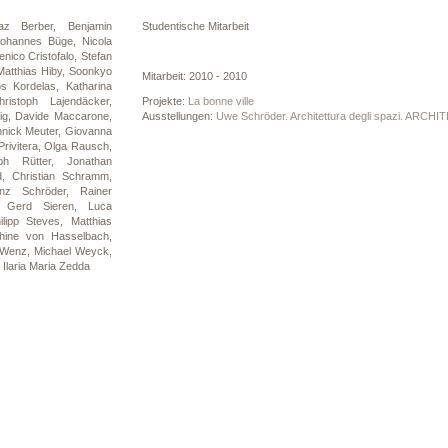
az Berber,
Benjamin
Studentische Mitarbeit
Johannes Büge,
Nicola
nico Cristofalo,
Stefan
Matthias Hiby,
Soonkyo
Mitarbeit: 2010 - 2010
os Kordelas,
Katharina
hristoph Lajendäcker,
Projekte:
La bonne ville
ig,
Davide Maccarone,
Ausstellungen:
Uwe Schröder. Architettura degli spazi. ARCHIT
nnick Meuter,
Giovanna
rivitera,
Olga Rausch,
oph Rütter,
Jonathan
d,
Christian Schramm,
enz Schröder,
Rainer
a,
Gerd Sieren,
Luca
ilipp Steves,
Matthias
hine von Hasselbach,
r Wenz,
Michael Weyck,
,
Ilaria Maria Zedda