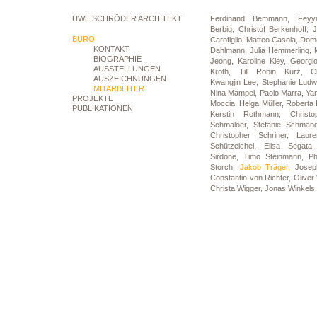
UWE SCHRÖDER ARCHITEKT
Ferdinand Bemmann,
Feyy
Berbig,
Christof Berkenhoff,
BÜRO
Carofiglio,
Matteo Casola,
Dome
KONTAKT
Dahlmann,
Julia Hemmerling,
BIOGRAPHIE
Jeong,
Karoline Kley,
Georgi
AUSSTELLUNGEN
Kroth,
Till Robin Kurz,
C
AUSZEICHNUNGEN
Kwangjin Lee,
Stephanie Ludw
MITARBEITER
Nina Mampel,
Paolo Marra,
Ya
PROJEKTE
Moccia,
Helga Müller,
Roberta P
PUBLIKATIONEN
Kerstin Rothmann,
Christ
Schmalöer,
Stefanie Schman
Christopher Schriner,
Laur
Schützeichel,
Elisa Segat
Sirdone,
Timo Steinmann,
Ph
Storch,
Jakob Träger,
Josep
Constantin von Richter,
Olive
Christa Wigger,
Jonas Winkels